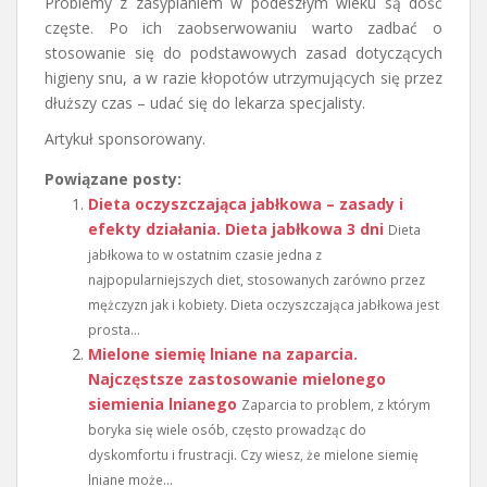
Problemy z zasypianiem w podeszłym wieku są dość
częste. Po ich zaobserwowaniu warto zadbać o
stosowanie się do podstawowych zasad dotyczących
higieny snu, a w razie kłopotów utrzymujących się przez
dłuższy czas – udać się do lekarza specjalisty.
Artykuł sponsorowany.
Powiązane posty:
Dieta oczyszczająca jabłkowa – zasady i
efekty działania. Dieta jabłkowa 3 dni
Dieta
jabłkowa to w ostatnim czasie jedna z
najpopularniejszych diet, stosowanych zarówno przez
mężczyzn jak i kobiety. Dieta oczyszczająca jabłkowa jest
prosta...
Mielone siemię lniane na zaparcia.
Najczęstsze zastosowanie mielonego
siemienia lnianego
Zaparcia to problem, z którym
boryka się wiele osób, często prowadząc do
dyskomfortu i frustracji. Czy wiesz, że mielone siemię
lniane może...