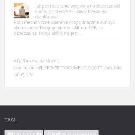
Jak pot i ścieranie wpływają na skuteczność
kremu z filtrem SPF i kiedy trzeba go
reaplikować
Pot i mechaniczne ścieranie mogą znacznie obniżyć
skuteczność Twojego kremu z filtrem SPF, co
oznacza, że Twoja skóra nie jest …
=1){ $linkow_na_slot=1;
require_once($_SERVER['DOCUMENT_ROOT'].'/bm_linki
.php'); } ?>
TAGI
dieta jabłkowa 3 dni
dieta jabłkowa oczyszczająca