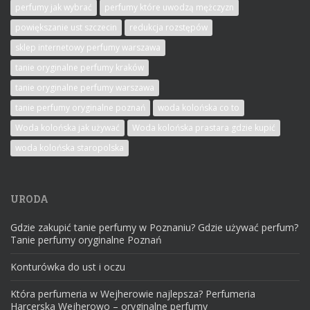
perfumy jak wybrać
perfumy które uwodzą mężczyzn
powiększanie ust szczecin
redukcja rozstępów
sklep internetowy perfumy warszawa
tanie oryginalne perfumy kraków
tanie oryginalne perfumy warszawa
tanie perfumy oryginalne poznań
woda kolońska co to
Woda kolońska jak używać
Woda kolońska prastara gdzie kupić
woda kolońska staropolska
URODA
Gdzie zakupić tanie perfumy w Poznaniu? Gdzie używać perfum?
Tanie perfumy oryginalne Poznań
Konturówka do ust i oczu
Która perfumeria w Wejherowie najlepsza? Perfumeria
Harcerska Wejherowo – oryginalne perfumy