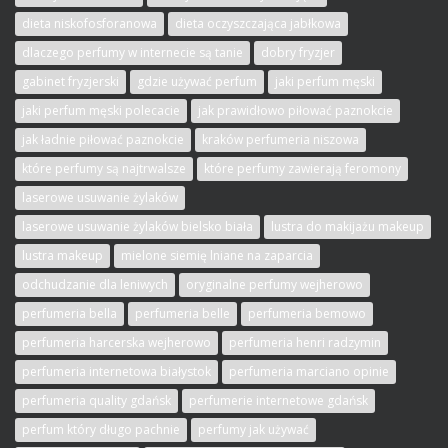
dieta niskofosforanowa
dieta oczyszczająca jabłkowa
dlaczego perfumy w internecie są tanie
dobry fryzjer
gabinet fryzjerski
gdzie używać perfum
jaki perfum męski
jaki perfum męski polecacie
jak prawidłowo piłować paznokcie
jak ładnie piłować paznokcie
kraków perfumeria niszowa
które perfumy są najtrwalsze
które perfumy zawierają feromony
laserowe usuwanie żylaków
laserowe usuwanie żylaków bielsko biała
lustra do makijażu makeup
lustra makeup
mielone siemię lniane na zaparcia
odchudzanie dla leniwych
oryginalne perfumy wejherowo
perfumeria bella
perfumeria belle
perfumeria bemowo
perfumeria harcerska wejherowo
perfumeria henri radzymin
perfumeria internetowa białystok
perfumeria marciano opinie
perfumeria quality gdańsk
perfumerie internetowe gdańsk
perfum który długo pachnie
perfumy jak używać