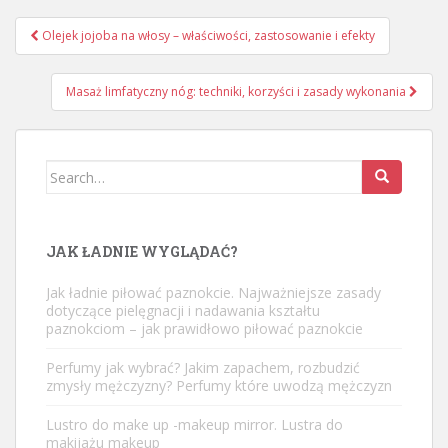
Nawigacja
Olejek jojoba na włosy – właściwości, zastosowanie i efekty
wpisu
Masaż limfatyczny nóg: techniki, korzyści i zasady wykonania
Search
for:
JAK ŁADNIE WYGLĄDAĆ?
Jak ładnie piłować paznokcie. Najważniejsze zasady
dotyczące pielęgnacji i nadawania kształtu
paznokciom – jak prawidłowo piłować paznokcie
Perfumy jak wybrać? Jakim zapachem, rozbudzić
zmysły mężczyzny? Perfumy które uwodzą mężczyzn
Lustro do make up -makeup mirror. Lustra do
makijażu makeup