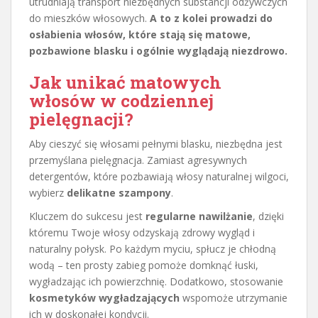
utrudniają transport niezbędnych substancji odżywczych
do mieszków włosowych.
A to z kolei prowadzi do
osłabienia włosów, które stają się matowe,
pozbawione blasku i ogólnie wyglądają niezdrowo.
Jak unikać matowych
włosów w codziennej
pielęgnacji?
Aby cieszyć się włosami pełnymi blasku, niezbędna jest
przemyślana pielęgnacja. Zamiast agresywnych
detergentów, które pozbawiają włosy naturalnej wilgoci,
wybierz
delikatne szampony
.
Kluczem do sukcesu jest
regularne nawilżanie
, dzięki
któremu Twoje włosy odzyskają zdrowy wygląd i
naturalny połysk. Po każdym myciu, spłucz je chłodną
wodą – ten prosty zabieg pomoże domknąć łuski,
wygładzając ich powierzchnię. Dodatkowo, stosowanie
kosmetyków wygładzających
wspomoże utrzymanie
ich w doskonałej kondycji.