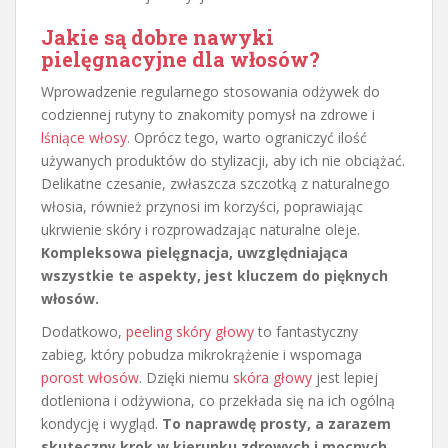
Jakie są dobre nawyki
pielęgnacyjne dla włosów?
Wprowadzenie regularnego stosowania odżywek do
codziennej rutyny to znakomity pomysł na zdrowe i
lśniące włosy
. Oprócz tego, warto ograniczyć ilość
używanych produktów do stylizacji, aby ich nie obciążać.
Delikatne czesanie, zwłaszcza szczotką z naturalnego
włosia, również przynosi im korzyści, poprawiając
ukrwienie skóry i rozprowadzając naturalne oleje.
Kompleksowa pielęgnacja, uwzględniająca
wszystkie te aspekty, jest kluczem do pięknych
włosów.
Dodatkowo,
peeling skóry głowy
to fantastyczny
zabieg, który pobudza mikrokrążenie i wspomaga
porost włosów
. Dzięki niemu
skóra głowy
jest lepiej
dotleniona i odżywiona, co przekłada się na ich ogólną
kondycję i wygląd.
To naprawdę prosty, a zarazem
skuteczny krok w kierunku zdrowych i mocnych