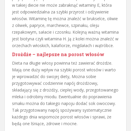
w takiej diecie nie może zabraknąć witaminy E, która
jest odpowiedzialna za szybki przyrost i odżywienie
włosów. Witaminę tę można znaleźć w brukselce, oliwie
z oliwek, papryce, marchewce, szpinaku, oleju
rzepakowym, sałacie i czosnku. Kolejną ważną witamina
jest biotyna czyli witamina H. Ją z kolei można znaleźć w
orzechach włoskich, kalafiorze, migdałach i wątróbce.
Drożdże – najlepsze na porost włosów
Dieta na długie włosy powinna też zawierać drożdże.
Mają one duży wpływ na szybki porost włosów i warto
je wprowadzić do swojej diety, Można sobie
przygotowywać codziennie napój drożdżowy,
składający się z drożdży, ciepłej wody, przegotowanego
mleka i odrobiny miodu. Ewentualnie do poprawienia
smaku można do takiego napoju dodać sok owocowy.
Tak przygotowany napój spożywany systematycznie
każdego dnia wspomoże porost włosów i sprawi, że
będą one lśniące, zdrowe i mocne.