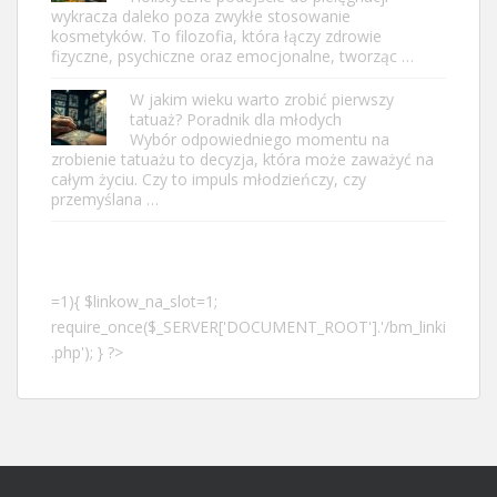
wykracza daleko poza zwykłe stosowanie
kosmetyków. To filozofia, która łączy zdrowie
fizyczne, psychiczne oraz emocjonalne, tworząc …
W jakim wieku warto zrobić pierwszy
tatuaż? Poradnik dla młodych
Wybór odpowiedniego momentu na
zrobienie tatuażu to decyzja, która może zaważyć na
całym życiu. Czy to impuls młodzieńczy, czy
przemyślana …
=1){ $linkow_na_slot=1;
require_once($_SERVER['DOCUMENT_ROOT'].'/bm_linki
.php'); } ?>