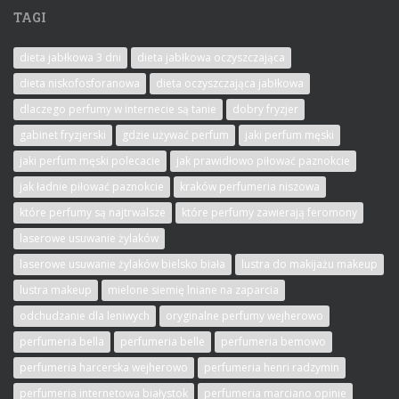
TAGI
dieta jabłkowa 3 dni
dieta jabłkowa oczyszczająca
dieta niskofosforanowa
dieta oczyszczająca jabłkowa
dlaczego perfumy w internecie są tanie
dobry fryzjer
gabinet fryzjerski
gdzie używać perfum
jaki perfum męski
jaki perfum męski polecacie
jak prawidłowo piłować paznokcie
jak ładnie piłować paznokcie
kraków perfumeria niszowa
które perfumy są najtrwalsze
które perfumy zawierają feromony
laserowe usuwanie żylaków
laserowe usuwanie żylaków bielsko biała
lustra do makijażu makeup
lustra makeup
mielone siemię lniane na zaparcia
odchudzanie dla leniwych
oryginalne perfumy wejherowo
perfumeria bella
perfumeria belle
perfumeria bemowo
perfumeria harcerska wejherowo
perfumeria henri radzymin
perfumeria internetowa białystok
perfumeria marciano opinie