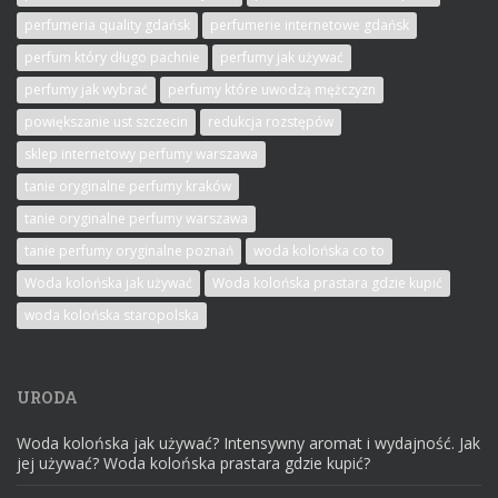
perfumeria quality gdańsk
perfumerie internetowe gdańsk
perfum który długo pachnie
perfumy jak używać
perfumy jak wybrać
perfumy które uwodzą mężczyzn
powiększanie ust szczecin
redukcja rozstępów
sklep internetowy perfumy warszawa
tanie oryginalne perfumy kraków
tanie oryginalne perfumy warszawa
tanie perfumy oryginalne poznań
woda kolońska co to
Woda kolońska jak używać
Woda kolońska prastara gdzie kupić
woda kolońska staropolska
URODA
Woda kolońska jak używać? Intensywny aromat i wydajność. Jak
jej używać? Woda kolońska prastara gdzie kupić?