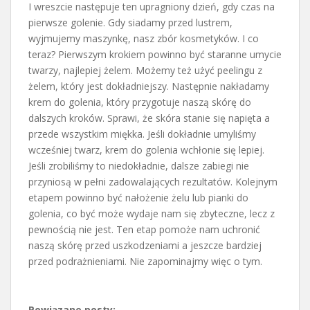
I wreszcie następuje ten upragniony dzień, gdy czas na
pierwsze golenie. Gdy siadamy przed lustrem,
wyjmujemy maszynkę, nasz zbór kosmetyków. I co
teraz? Pierwszym krokiem powinno być staranne umycie
twarzy, najlepiej żelem. Możemy też użyć peelingu z
żelem, który jest dokładniejszy. Następnie nakładamy
krem do golenia, który przygotuje naszą skórę do
dalszych kroków. Sprawi, że skóra stanie się napięta a
przede wszystkim miękka. Jeśli dokładnie umyliśmy
wcześniej twarz, krem do golenia wchłonie się lepiej.
Jeśli zrobiliśmy to niedokładnie, dalsze zabiegi nie
przyniosą w pełni zadowalających rezultatów. Kolejnym
etapem powinno być nałożenie żelu lub pianki do
golenia, co być może wydaje nam się zbyteczne, lecz z
pewnością nie jest. Ten etap pomoże nam uchronić
naszą skórę przed uszkodzeniami a jeszcze bardziej
przed podrażnieniami. Nie zapominajmy więc o tym.
Powiązane posty: