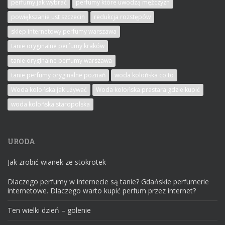
perfumy jak wybrać
perfumy które uwodzą mężczyzn
powiększanie ust szczecin
redukcja rozstępów
sklep internetowy perfumy warszawa
tanie oryginalne perfumy kraków
tanie oryginalne perfumy warszawa
tanie perfumy oryginalne poznań
woda kolońska co to
Woda kolońska jak używać
Woda kolońska prastara gdzie kupić
woda kolońska staropolska
URODA
Jak zrobić wianek ze stokrotek
Dlaczego perfumy w internecie są tanie? Gdańskie perfumerie
internetowe. Dlaczego warto kupić perfum przez internet?
Ten wielki dzień – golenie