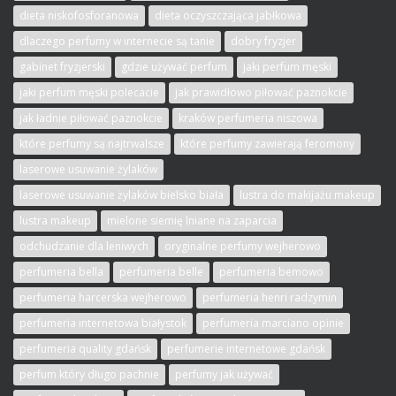
dieta niskofosforanowa
dieta oczyszczająca jabłkowa
dlaczego perfumy w internecie są tanie
dobry fryzjer
gabinet fryzjerski
gdzie używać perfum
jaki perfum męski
jaki perfum męski polecacie
jak prawidłowo piłować paznokcie
jak ładnie piłować paznokcie
kraków perfumeria niszowa
które perfumy są najtrwalsze
które perfumy zawierają feromony
laserowe usuwanie żylaków
laserowe usuwanie żylaków bielsko biała
lustra do makijażu makeup
lustra makeup
mielone siemię lniane na zaparcia
odchudzanie dla leniwych
oryginalne perfumy wejherowo
perfumeria bella
perfumeria belle
perfumeria bemowo
perfumeria harcerska wejherowo
perfumeria henri radzymin
perfumeria internetowa białystok
perfumeria marciano opinie
perfumeria quality gdańsk
perfumerie internetowe gdańsk
perfum który długo pachnie
perfumy jak używać