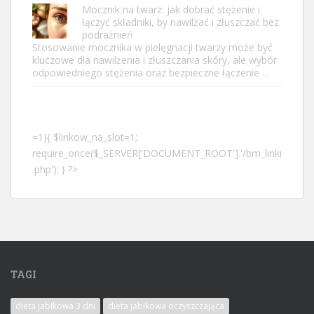
Mocznik na twarz: jak dobrać stężenie i
łączyć składniki, by nawilżać i złuszczać bez
podrażnień
Stosowanie mocznika w pielęgnacji twarzy może być
kluczowe dla nawilżenia i złuszczania skóry, ale wybór
odpowiedniego stężenia oraz bezpieczne łączenie …
=1){ $linkow_na_slot=1;
require_once($_SERVER['DOCUMENT_ROOT'].'/bm_linki
.php'); } ?>
TAGI
dieta jabłkowa 3 dni
dieta jabłkowa oczyszczająca