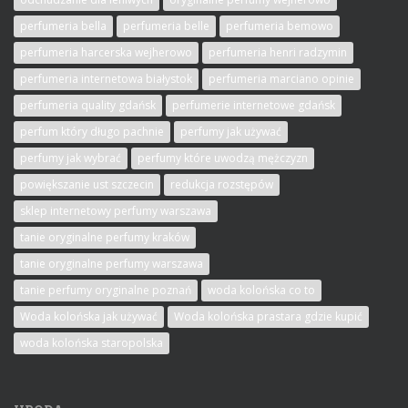
perfumeria bella
perfumeria belle
perfumeria bemowo
perfumeria harcerska wejherowo
perfumeria henri radzymin
perfumeria internetowa białystok
perfumeria marciano opinie
perfumeria quality gdańsk
perfumerie internetowe gdańsk
perfum który długo pachnie
perfumy jak używać
perfumy jak wybrać
perfumy które uwodzą mężczyzn
powiększanie ust szczecin
redukcja rozstępów
sklep internetowy perfumy warszawa
tanie oryginalne perfumy kraków
tanie oryginalne perfumy warszawa
tanie perfumy oryginalne poznań
woda kolońska co to
Woda kolońska jak używać
Woda kolońska prastara gdzie kupić
woda kolońska staropolska