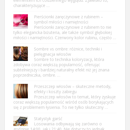
elementem ich codziennego wyglądu. Zjawisko to,
charakteryzujące …
Pierścionki zaręczynowe z rubinem –
symbol miłości i namiętności
Pierścionki zaręczynowe z rubinem to nie
tylko elegancka biżuteria, ale także symbol głębokiej
miłości i namiętności. Czerwony kolor rubinu, często …
Sombre vs ombre: różnice, techniki i
pielęgnacja włosów
Sombre to technika koloryzacji, która
zdobywa coraz większą popularność, oferując
subtelniejszy i bardziej naturalny efekt niż jej znana
poprzedniczka, ombre. …
Przeszczep włosów – skuteczne metody,
efekty i koszty zabiegu
Przeszczep włosów to temat, który zyskuje
coraz większą popularność wśród osób borykających
się z problemem łysienia. To nie tylko skuteczny …
Statystyk garść
Losowania odbywają się zarówno o
godzinie 14:00, jak i 21:40. Nie dotyczy to jednak