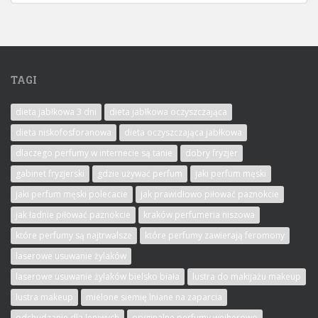
TAGI
dieta jabłkowa 3 dni
dieta jabłkowa oczyszczająca
dieta niskofosforanowa
dieta oczyszczająca jabłkowa
dlaczego perfumy w internecie są tanie
dobry fryzjer
gabinet fryzjerski
gdzie używać perfum
jaki perfum męski
jaki perfum męski polecacie
jak prawidłowo piłować paznokcie
jak ładnie piłować paznokcie
kraków perfumeria niszowa
które perfumy są najtrwalsze
które perfumy zawierają feromony
laserowe usuwanie żylaków
laserowe usuwanie żylaków bielsko biała
lustra do makijażu makeup
lustra makeup
mielone siemię lniane na zaparcia
odchudzanie dla leniwych
oryginalne perfumy wejherowo