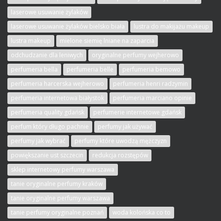
laserowe usuwanie żylaków
laserowe usuwanie żylaków bielsko biała
lustra do makijażu makeup
lustra makeup
mielone siemię lniane na zaparcia
odchudzanie dla leniwych
oryginalne perfumy wejherowo
perfumeria bella
perfumeria belle
perfumeria bemowo
perfumeria harcerska wejherowo
perfumeria henri radzymin
perfumeria internetowa białystok
perfumeria marciano opinie
perfumeria quality gdańsk
perfumerie internetowe gdańsk
perfum który długo pachnie
perfumy jak używać
perfumy jak wybrać
perfumy które uwodzą mężczyzn
powiększanie ust szczecin
redukcja rozstępów
sklep internetowy perfumy warszawa
tanie oryginalne perfumy kraków
tanie oryginalne perfumy warszawa
tanie perfumy oryginalne poznań
woda kolońska co to