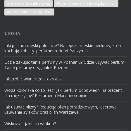
Woda kolońska jak używać
Woda kolońska prastara gdzie kupić
woda kolońska staropolska
URODA
Jaki perfum męski polecacie? Najlepsze męskie perfumy, które
kochają kobiety. perfumeria Henri Radzymin
Gdzie zakupić tanie perfumy w Poznaniu? Gdzie używać perfum?
Tanie perfumy oryginalne Poznań
Jak zrobić wianek ze stokrotek
Woda kolońska co to jest? Jaki perfum odpowiedni na prezent
dla mężczyzny? Perfumeria Marciano opinie
Jak usunąć blizny? Redukcja blizn potrądzikowych, laserowe
usuwanie żylaków oraz blizn Warszawa
Wiskoza – jakie to włókno?