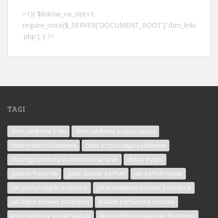
=1){ $linkow_na_slot=1;
require_once($_SERVER['DOCUMENT_ROOT'].'/bm_linki
.php'); } ?>
TAGI
dieta jabłkowa 3 dni
dieta jabłkowa oczyszczająca
dieta niskofosforanowa
dieta oczyszczająca jabłkowa
dlaczego perfumy w internecie są tanie
dobry fryzjer
gabinet fryzjerski
gdzie używać perfum
jaki perfum męski
jaki perfum męski polecacie
jak prawidłowo piłować paznokcie
jak ładnie piłować paznokcie
kraków perfumeria niszowa
które perfumy są najtrwalsze
które perfumy zawierają feromony