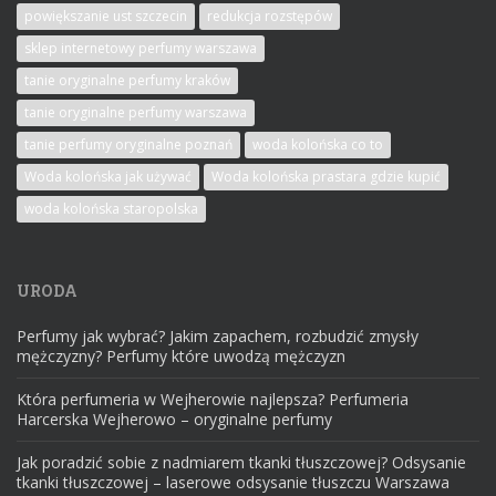
powiększanie ust szczecin
redukcja rozstępów
sklep internetowy perfumy warszawa
tanie oryginalne perfumy kraków
tanie oryginalne perfumy warszawa
tanie perfumy oryginalne poznań
woda kolońska co to
Woda kolońska jak używać
Woda kolońska prastara gdzie kupić
woda kolońska staropolska
URODA
Perfumy jak wybrać? Jakim zapachem, rozbudzić zmysły
mężczyzny? Perfumy które uwodzą mężczyzn
Która perfumeria w Wejherowie najlepsza? Perfumeria
Harcerska Wejherowo – oryginalne perfumy
Jak poradzić sobie z nadmiarem tkanki tłuszczowej? Odsysanie
tkanki tłuszczowej – laserowe odsysanie tłuszczu Warszawa