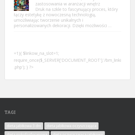
zastosowania w aranżacji wnętrz
Druk na szkle to fascynujący proces, który
łączy estetykę z nowoczesną technologią,
umożliwiając tworzenie unikalnych i
personalizowanych dekoracji. Dzięki możliwości …
=1){ $linkow_na_slot=1;
require_once($_SERVER['DOCUMENT_ROOT'].'/bm_linki
.php'); } ?>
TAGI
dieta jabłkowa 3 dni
dieta jabłkowa oczyszczająca
dieta niskofosforanowa
dieta oczyszczająca jabłkowa