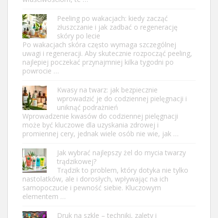
Peeling po wakacjach: kiedy zacząć
złuszczanie i jak zadbać o regenerację
skóry po lecie
Po wakacjach skóra często wymaga szczególnej
uwagi i regeneracji. Aby skutecznie rozpocząć peeling,
najlepiej poczekać przynajmniej kilka tygodni po
powrocie …
Kwasy na twarz: jak bezpiecznie
wprowadzić je do codziennej pielęgnacji i
uniknąć podrażnień
Wprowadzenie kwasów do codziennej pielęgnacji
może być kluczowe dla uzyskania zdrowej i
promiennej cery, jednak wiele osób nie wie, jak …
Jak wybrać najlepszy żel do mycia twarzy
trądzikowej?
Trądzik to problem, który dotyka nie tylko
nastolatków, ale i dorosłych, wpływając na ich
samopoczucie i pewność siebie. Kluczowym
elementem …
Druk na szkle – techniki, zalety i