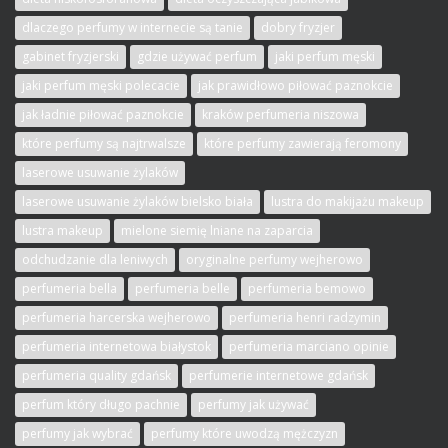
dlaczego perfumy w internecie są tanie
dobry fryzjer
gabinet fryzjerski
gdzie używać perfum
jaki perfum męski
jaki perfum męski polecacie
jak prawidłowo piłować paznokcie
jak ładnie piłować paznokcie
kraków perfumeria niszowa
które perfumy są najtrwalsze
które perfumy zawierają feromony
laserowe usuwanie żylaków
laserowe usuwanie żylaków bielsko biała
lustra do makijażu makeup
lustra makeup
mielone siemię lniane na zaparcia
odchudzanie dla leniwych
oryginalne perfumy wejherowo
perfumeria bella
perfumeria belle
perfumeria bemowo
perfumeria harcerska wejherowo
perfumeria henri radzymin
perfumeria internetowa białystok
perfumeria marciano opinie
perfumeria quality gdańsk
perfumerie internetowe gdańsk
perfum który długo pachnie
perfumy jak używać
perfumy jak wybrać
perfumy które uwodzą mężczyzn