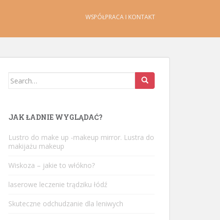
WSPÓŁPRACA I KONTAKT
Search
for:
JAK ŁADNIE WYGLĄDAĆ?
Lustro do make up -makeup mirror. Lustra do
makijażu makeup
Wiskoza – jakie to włókno?
laserowe leczenie trądziku łódź
Skuteczne odchudzanie dla leniwych