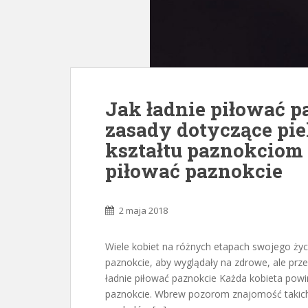
Jak ładnie piłować p
zasady dotyczące pie
kształtu paznokciom
piłować paznokcie
2 maja 2018
Wiele kobiet na różnych etapach swojego życ
paznokcie, aby wyglądały na zdrowe, ale prz
ładnie piłować paznokcie Każda kobieta powi
paznokcie. Wbrew pozorom znajomość takich 