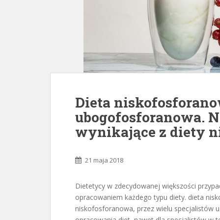
Dieta niskofosforano
ubogofosforanowa. N
wynikające z diety 
21 maja 2018
Dietetycy w zdecydowanej większości przyp
opracowaniem każdego typu diety. dieta nis
niskofosforanowa, przez wielu specjalistów 
opracowania diet, nawet dla specjalistów w te