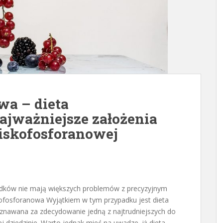
wa – dieta
ajważniejsze założenia
niskofosforanowej
adków nie mają większych problemów z precyzyjnym
kofosforanowa Wyjątkiem w tym przypadku jest dieta
uznawana za zdecydowanie jedną z najtrudniejszych do
j dziedzinie. Warto jednak mieć na uwadze, iż dieta