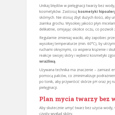
Unikaj błędów w pielęgnacji twarzy bez wody, 
kosmetyków. Zastosuj
kosmetyki hipoaler
skórnych. Nie stosuj zbyt dużych ilości, aby un
ziarnka grochu. Wysokiej jakości płyn micel
delikatnie, omijając okolice oczu, co pozwol
Regularnie zmieniaj waciki, aby zapobiec prze
wysokiej temperaturze (min. 60°C), by utrzy
ruchami okrężnymi, co wspiera krążenie i sk
reakcje swojej skóry i wybierz kosmetyki zgod
wrażliwą
.
Używana technika ma znaczenie – zamiast ene
pomocą palców, co zminimalizuje podrażnienia
po tonik, aby przywrócić skórze pH oraz jej 
pielęgnacji.
Plan mycia twarzy bez 
Aby skutecznie umyć twarz bez użycia wody, w
czysty wygląd skóry.