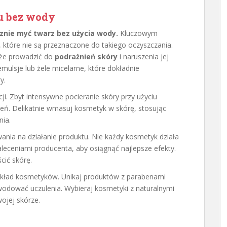
u bez wody
znie myć twarz bez użycia wody.
Kluczowym
które nie są przeznaczone do takiego oczyszczania.
oże prowadzić do
podrażnień skóry
i naruszenia jej
emulsje lub żele micelarne, które dokładnie
y.
i. Zbyt intensywne pocieranie skóry przy użyciu
eń. Delikatnie wmasuj kosmetyk w skórę, stosując
nia.
ania na działanie produktu. Nie każdy kosmetyk działa
aleceniami producenta, aby osiągnąć najlepsze efekty.
cić skórę.
skład kosmetyków. Unikaj produktów z parabenami
odować uczulenia. Wybieraj kosmetyki z naturalnymi
wojej skórze.