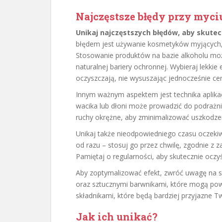
Najczęstsze błędy przy myci
Unikaj najczęstszych błędów, aby skutec
błędem jest używanie kosmetyków myjących, 
Stosowanie produktów na bazie alkoholu m
naturalnej bariery ochronnej. Wybieraj lekkie 
oczyszczają, nie wysuszając jednocześnie cer
Innym ważnym aspektem jest technika aplikacj
wacika lub dłoni może prowadzić do podrażni
ruchy okrężne, aby zminimalizować uszkodze
Unikaj także nieodpowiedniego czasu oczekiw
od razu – stosuj go przez chwilę, zgodnie z z
Pamiętaj o regularności, aby skutecznie oczyś
Aby zoptymalizować efekt, zwróć uwagę na 
oraz sztucznymi barwnikami, które mogą pow
składnikami, które będą bardziej przyjazne T
Jak ich unikać?