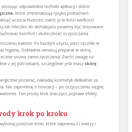
stosując odpowiednie techniki aplikacji i dobór
giczne
, które zminimalizują ryzyko podrażnień
iknąć uczucia tłustości; nałóż je w ilości wielkości
arny lub mleczko do demakijażu powinny być stosowane
i zachować komfort i skuteczność oczyszczania.
noszeniu bakterii. Po każdym użyciu, pierz ręczniki w
mać higienę. Dokładnie wmasuj preparat w skórę,
utecznie usuwa zanieczyszczenia. Zwróć uwagę na
nie z jej potrzebami, szczególnie jeśli masz
skórę
rgicznie pocierać, nakładaj kosmetyk delikatnie za
. Nie zapominaj o tonizacji – po oczyszczeniu sięgnij
nawilżenie. Ten prosty krok znacząco poprawi efekty
wody krok po kroku
ykonaj poniższe kroki, które zapewnią Ci świeży i