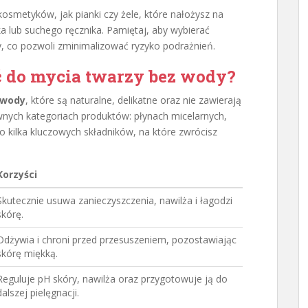
kosmetyków, jak pianki czy żele, które nałożysz na
a lub suchego ręcznika. Pamiętaj, aby wybierać
, co pozwoli zminimalizować ryzyko podrażnień.
 do mycia twarzy bez wody?
 wody
, które są naturalne, delikatne oraz nie zawierają
ównych kategoriach produktów: płynach micelarnych,
o kilka kluczowych składników, na które zwrócisz
Korzyści
Skutecznie usuwa zanieczyszczenia, nawilża i łagodzi
skórę.
Odżywia i chroni przed przesuszeniem, pozostawiając
skórę miękką.
Reguluje pH skóry, nawilża oraz przygotowuje ją do
dalszej pielęgnacji.