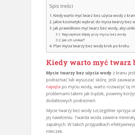
Spis treści
Kiedy warto myć twarz bez użycia wody z kra
Jakie kosmetyki wybrać do mycia twarzy bez 
Jak prawidłowo myć twarz bez wody, aby uni
Najczęstsze błędy przy myciu bez wody
Jak ich unikać?
Plan mycia twarzy bez wody krok po kroku
Kiedy warto myć twarz 
Mycie twarzy bez użycia wody
z kranu jes
podrażniać lub wysuszać skórę. Jeśli zauważ
napięta
po myciu wodą, warto rozważyć tę 
problemami takimi jak trądzik, powinny korzy
dodatkowych podrażnień.
Mycie twarzy bez wody szczególnie sprzyja u
jej nawilżeniu. Twarda woda zawiera minerał
zapalnych. W takich przypadkach efektywniej
mleczek.