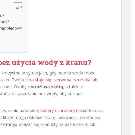
nu?
wody?
knąć błędów?
bez użycia wody z kranu?
t korzystne w sytuacjach, gdy twarda woda może
asz, że Twoja
cera staje się czerwona, szorstka lub
metodę. Osoby z
wrażliwą skórą
, a także z
stać z oczyszczania bez wody, aby uniknąć
trzymaniu naturalnej
bariery ochronnej
naskórka oraz
y, które mogą osłabiać skórę i prowadzić do stanów
sze mogą okazać się produkty na bazie serum lub