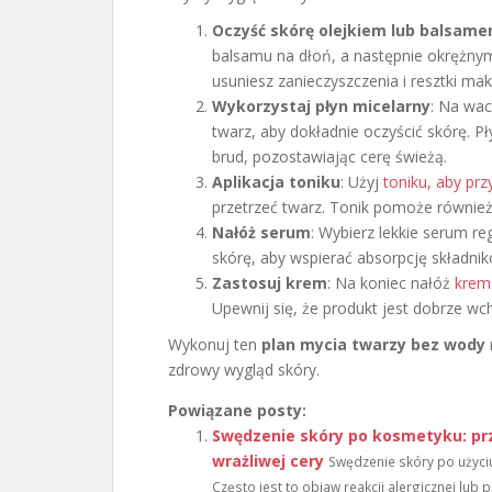
Oczyść skórę olejkiem lub balsam
balsamu na dłoń, a następnie okrężny
usuniesz zanieczyszczenia i resztki mak
Wykorzystaj płyn micelarny
: Na wac
twarz, aby dokładnie oczyścić skórę. Pł
brud, pozostawiając cerę świeżą.
Aplikacja toniku
: Użyj
toniku, aby prz
przetrzeć twarz. Tonik pomoże również
Nałóż serum
: Wybierz lekkie serum re
skórę, aby wspierać absorpcję składni
Zastosuj krem
: Na koniec nałóż
krem 
Upewnij się, że produkt jest dobrze wch
Wykonuj ten
plan mycia twarzy bez wody
zdrowy wygląd skóry.
Powiązane posty:
Swędzenie skóry po kosmetyku: prz
wrażliwej cery
Swędzenie skóry po użyci
Często jest to objaw reakcji alergicznej lub p