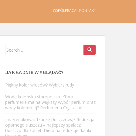
WSPÓŁPRACA I KONTAKT
Search
for:
JAK ŁADNIE WYGLĄDAĆ?
Piękny kolor włosów? Wybierz rudy
Woda kolońska staropolska. Która
perfumeria ma największy wybór perfum oraz
wody kolońskiej? Perfumeria Crystaline
Jak zredukować tkankę tłuszczową? Redukcja
opornego tłuszczu – najlepszy spalacz
tłuszczu dla kobiet. Dieta na redukcje tkanki
tłuszczowej