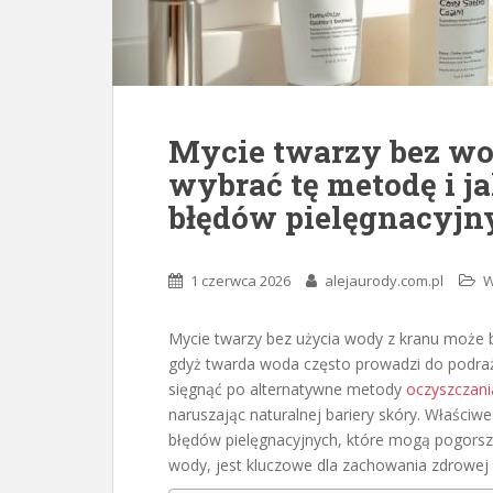
Mycie twarzy bez wo
wybrać tę metodę i 
błędów pielęgnacyjn
1 czerwca 2026
alejaurody.com.pl
W
Mycie twarzy bez użycia wody z kranu może b
gdyż twarda woda często prowadzi do podrażn
sięgnąć po alternatywne metody
oczyszczani
naruszając naturalnej bariery skóry. Właści
błędów pielęgnacyjnych, które mogą pogorszyć
wody, jest kluczowe dla zachowania zdrowej 