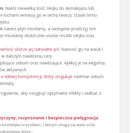
em
: Nałóż niewielką ilość olejku do demakijażu lub
mi ruchami wmasuj go w skórę twarzy. Dzięki temu
ijażu.
ik nanieś płyn micelarny, a następnie przetrzyj nim
yn micelarny skutecznie usunie resztki olejku oraz
ywrócić skórze jej naturalne pH
. Nanosić go na wacik i
 w dalszym nawilżeniu cery.
gulujące sebum oraz nawilżające. Aplikuj je na wilgotną
ków aktywnych.
o lekkiej konsystencji, który zreguluje
nadmiar sebum.
łonięty.
regularnie, aby osiągnąć optymalne efekty i zadbać o
yczyny, rozpoznanie i bezpieczna pielęgnacja
u kosmetyku to problem, z którym zmaga się wiele osób.
odrażnienia, które...