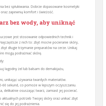
nia bez spłukiwania. Dobrze dopasowane kosmetyki
oraz zapewnią komfort i świeżość.
rz bez wody, aby uniknąć
luczowe jest stosowanie odpowiednich technik i
jczęstsze z nich to: zbyt mocne pocieranie skóry,
zbyt długie trzymanie preparatów na cerze. Unikaj
óre mogą podrażniać skórę.
dy:
suj łagodny żel lub balsam do demakijażu,
ńmi, unikając używania twardych materiałów.
30-60 sekund, co pomoże w lepszym oczyszczaniu.
a, delikatnie osuszając twarz, zamiast jej pocierać.
o aktualnych potrzeb Twojej skóry oraz unikać zbyt
ć się do jej podrażnienia.