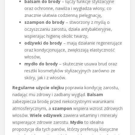
balsam do brody
– łączy funkcje stylizacyjne
oraz ochronne, nawilża i wygładza włosy, co
znacznie ułatwia codzienną pielęgnację,
szampon do brody
– stworzony z myślą o
oczyszczaniu zarostu, działa antybakteryjnie,
wspierając higienę okolic twarzy,
odżywki do brody
– mają działanie regenerujące
oraz kondycjonujące, zwiększają elastyczność
włosów,
mydło do brody
– skutecznie usuwa brud oraz
resztki kosmetyków stylizacyjnych zarówno ze
skóry, jak i z włosów.
Regularne użycie olejku
poprawia kondycję zarostu,
nadając mu zdrowy i zadbany wygląd.
Balsam
zabezpiecza brodę przed niekorzystnymi warunkami
atmosferycznymi, a
szampon
wspiera wzrost zdrowych
włosów.
Wiele odżywek
zawiera witaminy i minerały
wspierające zdrowie zarostu.
Mydło
to idealna
propozycja dla tych panów, którzy preferują klasyczne