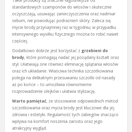
Takie produkty są znacznie łagodniejsze od
standardowych szamponów do włosów i skutecznie
oczyszczają, usuwając zanieczyszczenia oraz nadmiar
sebum, nie powodując podrażnień skóry. Zaleca się
mycie brody przynajmniej raz w tygodniu; w przypadku
intensywnego wysiłku fizycznego można to robić nawet
częściej.
Dodatkowo dobrze jest korzystać z
grzebieni do
brody
, które pomagają nadać jej pożądany kształt oraz
styl. Ułatwiają one również eliminację splątania włosów
oraz ich układanie. Właściwa technika szczotkowania
polega na delikatnym przesuwaniu szczotki od nasady
aż po końce – to umożliwia równomierne
rozprowadzenie olejków i ułatwia stylizację.
Warto pamiętać
, że stosowanie odpowiednich metod
szczotkowania oraz mycia brody jest kluczowe dla jej
zdrowia i estetyki. Regularność tych zabiegów znacząco
wpływa na komfort noszenia zarostu oraz jego
atrakcyjny wygląd.