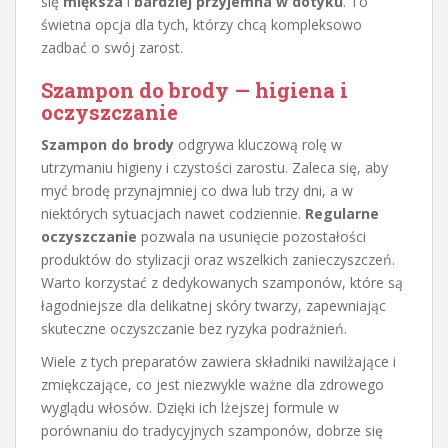
się
miększa
i
bardziej przyjemna w dotyku
. To
świetna opcja dla tych, którzy chcą kompleksowo
zadbać o swój zarost.
Szampon do brody — higiena i
oczyszczanie
Szampon do brody
odgrywa kluczową rolę w
utrzymaniu higieny i czystości zarostu. Zaleca się, aby
myć brodę przynajmniej co dwa lub trzy dni, a w
niektórych sytuacjach nawet codziennie.
Regularne
oczyszczanie
pozwala na usunięcie pozostałości
produktów do stylizacji oraz wszelkich zanieczyszczeń.
Warto korzystać z dedykowanych szamponów, które są
łagodniejsze dla delikatnej skóry twarzy, zapewniając
skuteczne oczyszczanie bez ryzyka podrażnień.
Wiele z tych preparatów zawiera składniki nawilżające i
zmiękczające, co jest niezwykle ważne dla zdrowego
wyglądu włosów. Dzięki ich lżejszej formule w
porównaniu do tradycyjnych szamponów, dobrze się