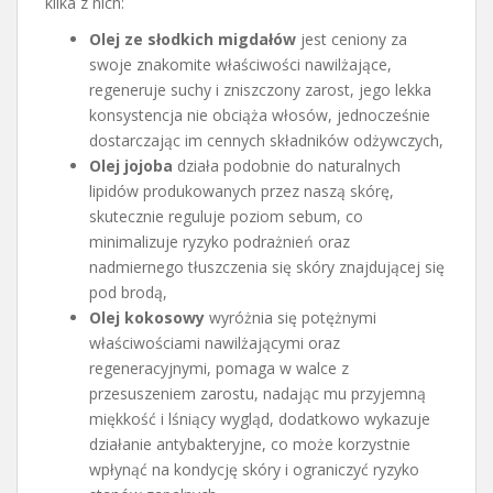
kilka z nich:
Olej ze słodkich migdałów
jest ceniony za
swoje znakomite właściwości nawilżające,
regeneruje suchy i zniszczony zarost, jego lekka
konsystencja nie obciąża włosów, jednocześnie
dostarczając im cennych składników odżywczych,
Olej jojoba
działa podobnie do naturalnych
lipidów produkowanych przez naszą skórę,
skutecznie reguluje poziom sebum, co
minimalizuje ryzyko podrażnień oraz
nadmiernego tłuszczenia się skóry znajdującej się
pod brodą,
Olej kokosowy
wyróżnia się potężnymi
właściwościami nawilżającymi oraz
regeneracyjnymi, pomaga w walce z
przesuszeniem zarostu, nadając mu przyjemną
miękkość i lśniący wygląd, dodatkowo wykazuje
działanie antybakteryjne, co może korzystnie
wpłynąć na kondycję skóry i ograniczyć ryzyko