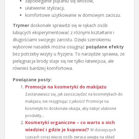
zapobieganie plątaniu się włosów,
ułatwienie stylizacji,
komfortowe użytkowanie w domowym zaciszu.
Trymer
doskonale sprawdzi się w rękach osób
lubiących eksperymentować z różnymi kształtami i
długościami swojego zarostu. Dzięki szerokiemu
wyborowi nasadek można osiągnąć
pożądane efekty
bez potrzeby wizyty u fryzjera. To narzędzie sprawia, że
pielęgnacja brody staje się nie tylko łatwiejsza, ale
również bardziej komfortowa.
Powiązane posty:
Promocje na kosmetyki do makijażu
Zastanawiasz się, jak zaoszczędzić na kosmetykach do
makijażu, nie rezygnując z jakości? Promocje na
kosmetyki to doskonała okazja, aby nabyć ulubione
produkty...
Kosmetyki organiczne – co warto o nich
wiedzieć i gdzie je kupować?
W dzisiejszych
czasach coraz więcej osób zwraca uwagę na skład