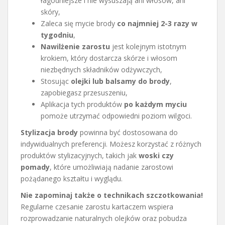
łagodniejsze i nie wysuszają ani włosów, ani
skóry,
Zaleca się mycie brody
co najmniej 2-3 razy w
tygodniu
,
Nawilżenie zarostu
jest kolejnym istotnym
krokiem, który dostarcza skórze i włosom
niezbędnych składników odżywczych,
Stosując
olejki lub balsamy do brody
,
zapobiegasz przesuszeniu,
Aplikacja tych produktów
po każdym myciu
pomoże utrzymać odpowiedni poziom wilgoci.
Stylizacja brody
powinna być dostosowana do
indywidualnych preferencji. Możesz korzystać z różnych
produktów stylizacyjnych, takich jak
woski czy
pomady
, które umożliwiają nadanie zarostowi
pożądanego kształtu i wyglądu.
Nie zapominaj także o technikach szczotkowania!
Regularne czesanie zarostu kartaczem wspiera
rozprowadzanie naturalnych olejków oraz pobudza