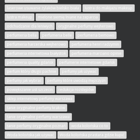
laserowe usuwanie żylaków bielsko biała
lustra do makijażu makeup
lustra makeup
mielone siemię lniane na zaparcia
odchudzanie dla leniwych
oryginalne perfumy wejherowo
perfumeria bella
perfumeria belle
perfumeria bemowo
perfumeria harcerska wejherowo
perfumeria henri radzymin
perfumeria internetowa białystok
perfumeria marciano opinie
perfumeria quality gdańsk
perfumerie internetowe gdańsk
perfum który długo pachnie
perfumy jak używać
perfumy jak wybrać
perfumy które uwodzą mężczyzn
powiększanie ust szczecin
redukcja rozstępów
sklep internetowy perfumy warszawa
tanie oryginalne perfumy kraków
tanie oryginalne perfumy warszawa
tanie perfumy oryginalne poznań
woda kolońska co to
Woda kolońska jak używać
Woda kolońska prastara gdzie kupić