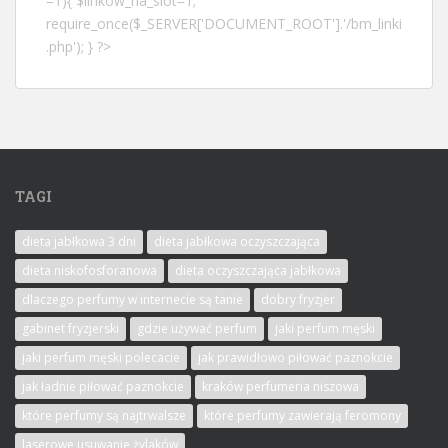
=1){ $linkow_na_slot=1;
require_once($_SERVER['DOCUMENT_ROOT'].'/bm_linki
.php'); } ?>
TAGI
dieta jabłkowa 3 dni
dieta jabłkowa oczyszczająca
dieta niskofosforanowa
dieta oczyszczająca jabłkowa
dlaczego perfumy w internecie są tanie
dobry fryzjer
gabinet fryzjerski
gdzie używać perfum
jaki perfum męski
jaki perfum męski polecacie
jak prawidłowo piłować paznokcie
jak ładnie piłować paznokcie
kraków perfumeria niszowa
które perfumy są najtrwalsze
które perfumy zawierają feromony
laserowe usuwanie żylaków