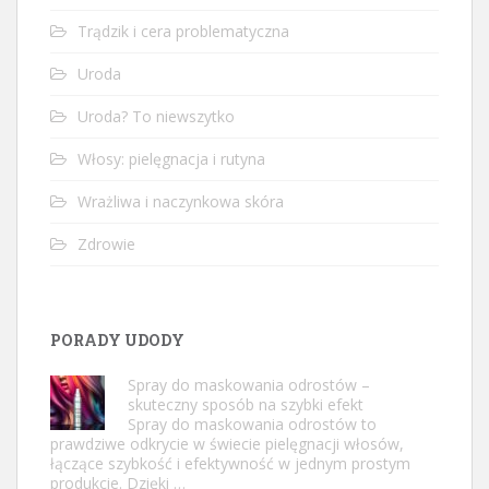
Trądzik i cera problematyczna
Uroda
Uroda? To niewszytko
Włosy: pielęgnacja i rutyna
Wrażliwa i naczynkowa skóra
Zdrowie
PORADY UDODY
Spray do maskowania odrostów –
skuteczny sposób na szybki efekt
Spray do maskowania odrostów to
prawdziwe odkrycie w świecie pielęgnacji włosów,
łączące szybkość i efektywność w jednym prostym
produkcie. Dzięki …