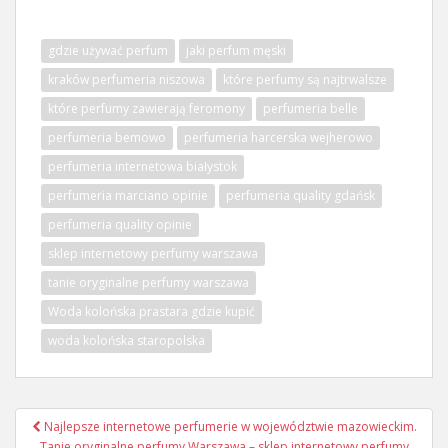
gdzie używać perfum
jaki perfum męski
kraków perfumeria niszowa
które perfumy są najtrwalsze
które perfumy zawierają feromony
perfumeria belle
perfumeria bemowo
perfumeria harcerska wejherowo
perfumeria internetowa białystok
perfumeria marciano opinie
perfumeria quality gdańsk
perfumeria quality opinie
sklep internetowy perfumy warszawa
tanie oryginalne perfumy warszawa
Woda kolońska prastara gdzie kupić
woda kolońska staropolska
Nawigacja
Najlepsze internetowe perfumerie w województwie mazowieckim.
wpisu
Tanie oryginalne perfumy Warszawa – sklep internetowy perfumy