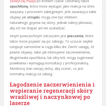
zazwyczaj mijaja
po krótkim czasie. Obserwuj także
opuchliznę
, która może wystąpić jako reakcja na stres
związany z procesem zabiegowym. Jeśli zauważysz takie
objawy jak
strupki
, mogą one być efektem
naturalnego gojenia się skóry, jednak należy pilnować,
aby ich nie drapać ani nie uszkadzać.
Innym powszechnym odczuciem jest
pieczenie
, które
także może pojawić się po zabiegu. To uczucie zwykle
ustępuje samoistnie w ciągu kilku dni. Zwróć uwagę, że
pewne objawy, takie jak intensywne zaczerwienienie,
długotrwała opuchlizna, lub silny ból, mogą sugerować
powikłania i wymagają konsultacji z profesjonalistą.
Monitoruj stan swojej skóry, aby ocenić, co jest
normalną reakcją na zabieg.
Łagodzenie zaczerwienienia i
wspieranie regeneracji skóry
wrażliwej i naczynkowej po
laserze