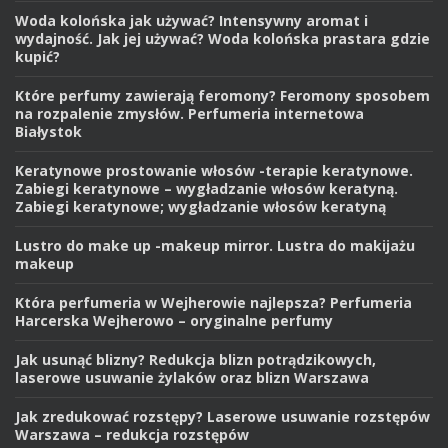
Woda kolońska jak używać? Intensywny aromat i
wydajność. Jak jej używać? Woda kolońska prastara gdzie
kupić?
Które perfumy zawierają feromony? Feromony sposobem
na rozpalenie zmysłów. Perfumeria internetowa
Białystok
Keratynowe prostowanie włosów -terapie keratynowe.
Zabiegi keratynowe – wygładzanie włosów keratyną.
Zabiegi keratynowe; wygładzanie włosów keratyną
Lustro do make up -makeup mirror. Lustra do makijażu
makeup
Która perfumeria w Wejherowie najlepsza? Perfumeria
Harcerska Wejherowo – oryginalne perfumy
Jak usunąć blizny? Redukcja blizn potrądzikowych,
laserowe usuwanie żylaków oraz blizn Warszawa
Jak zredukować rozstępy? Laserowe usuwanie rozstępów
Warszawa – redukcja rozstępów