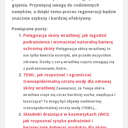
gojenia. Przywiązuj uwagę do codziennych
nawyków, a dzięki temu proces regeneracji będzie
znacznie szybszy i bardziej efektywny.
Powiązane posty:
Pielęgnacja skóry wrażliwej: jak łagodzić
podrażnienia i wzmacniać naturalną barierę
ochronną skóry
Pielęgnacja skóry wrażliwej to
nie tylko kwestia estetyki, ale przede wszystkim
zdrowia. Osoby z cerą wrażliwą często zmagają się
z podrażnieniami, które...
TEWL: jak rozpoznać i ograniczać
transepidermalną utratę wody dla zdrowej
skóry wrażliwej
Zauważasz, że Twoja skóra
wrażliwa staje się coraz bardziej sucha, swędząca i
łuszcząca? To mogą być objawy nadmiernej
transepidermalnej utraty wody (TEWL),...
Składniki drażniące w kosmetykach (INCI):
jak rozpoznać ryzyko podrażnień i
bezpiecznie dobierać produkty dla skóry