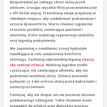
Bezpośrednio po zabiegu chroń skórę przed
słońcem, stosując wysokie filtry przeciwsłoneczne
z SPF 50 lub więcej. Przechowuj swoje preparaty w
chłodnym miejscu, aby zredukować podrażnienia i
uczucie dyskomfortu. Warto również regularnie
stosować produkty zawierające
pantenol
i
alantoinę
, które wspierają regenerację naskórka
oraz łagodzą podrażnienia.
Nie zapominaj o nawilżeniu; stosuj
hydrożele
nawilżające
w celu zwiększenia komfortu
skórnego. Zachowaj odpowiednią higienę
twarzy,
aby uniknąć infekcji
. Wybieraj
łagodne środki
czyszczące
, nie zawierające alkoholu, aby nie
podrażniać wrażliwej skóry. Zmiana poszewki
poduszki co 2 dni ochroni skórę przed bakteriami i
zanieczyszczeniami.
Pamiętaj, aby
nie drapać ani nie pocierać obszaru
poddawanego zabiegowi
. Takie działanie może
prowadzić do infekcji oraz dłuższego procesu