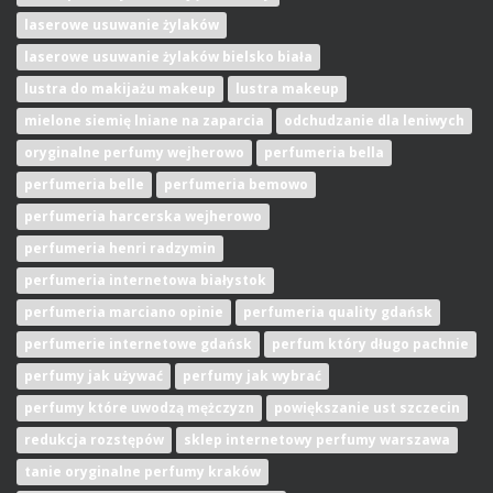
laserowe usuwanie żylaków
laserowe usuwanie żylaków bielsko biała
lustra do makijażu makeup
lustra makeup
mielone siemię lniane na zaparcia
odchudzanie dla leniwych
oryginalne perfumy wejherowo
perfumeria bella
perfumeria belle
perfumeria bemowo
perfumeria harcerska wejherowo
perfumeria henri radzymin
perfumeria internetowa białystok
perfumeria marciano opinie
perfumeria quality gdańsk
perfumerie internetowe gdańsk
perfum który długo pachnie
perfumy jak używać
perfumy jak wybrać
perfumy które uwodzą mężczyzn
powiększanie ust szczecin
redukcja rozstępów
sklep internetowy perfumy warszawa
tanie oryginalne perfumy kraków