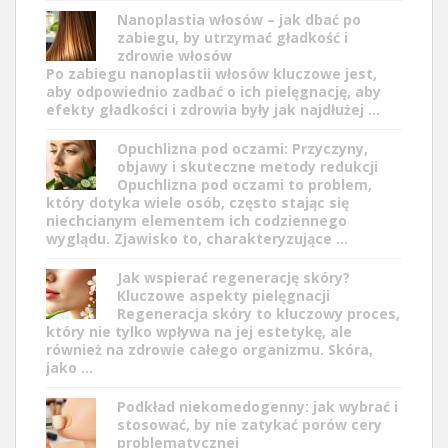
Nanoplastia włosów – jak dbać po
zabiegu, by utrzymać gładkość i
zdrowie włosów
Po zabiegu nanoplastii włosów kluczowe jest,
aby odpowiednio zadbać o ich pielęgnację, aby
efekty gładkości i zdrowia były jak najdłużej …
Opuchlizna pod oczami: Przyczyny,
objawy i skuteczne metody redukcji
Opuchlizna pod oczami to problem,
który dotyka wiele osób, często stając się
niechcianym elementem ich codziennego
wyglądu. Zjawisko to, charakteryzujące …
Jak wspierać regenerację skóry?
Kluczowe aspekty pielęgnacji
Regeneracja skóry to kluczowy proces,
który nie tylko wpływa na jej estetykę, ale
również na zdrowie całego organizmu. Skóra,
jako …
Podkład niekomedogenny: jak wybrać i
stosować, by nie zatykać porów cery
problematycznej