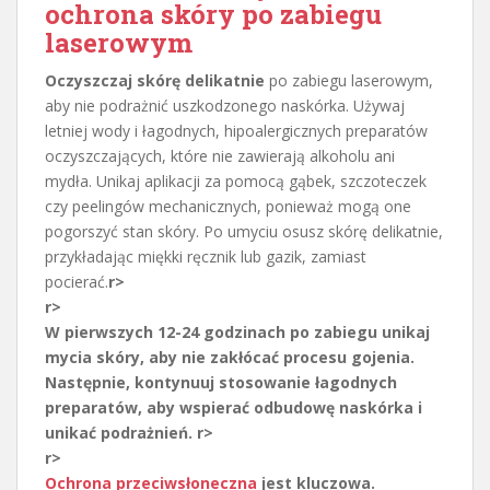
ochrona skóry po zabiegu
laserowym
Oczyszczaj skórę delikatnie
po zabiegu laserowym,
aby nie podrażnić uszkodzonego naskórka. Używaj
letniej wody i łagodnych, hipoalergicznych preparatów
oczyszczających, które nie zawierają alkoholu ani
mydła. Unikaj aplikacji za pomocą gąbek, szczoteczek
czy peelingów mechanicznych, ponieważ mogą one
pogorszyć stan skóry. Po umyciu osusz skórę delikatnie,
przykładając miękki ręcznik lub gazik, zamiast
pocierać.
r>
r>
W pierwszych 12-24 godzinach po zabiegu unikaj
mycia skóry, aby nie zakłócać procesu gojenia.
Następnie, kontynuuj stosowanie łagodnych
preparatów, aby wspierać odbudowę naskórka i
unikać podrażnień.
r>
r>
Ochrona przeciwsłoneczna
jest kluczowa.