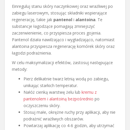
Einreguluj stanu skóry naczynkowej oraz wrażliwej po
zabiegu laserowym, stosując składniki wspierające
regenerację, takie jak
pantenol
i
alantoina
. Te
substancje łagodzące pomagają zmniejszyć
zaczerwienienie, co przyspiesza proces gojenia.
Pantenol działa nawilżająco i wygładzająco, natomiast
alantoina przyspiesza regenerację komórek skóry oraz
łagodzi podrażnienia.
W celu maksymalizacji efektów, zastosuj następujące
metody:
Pierz delikatnie twarz letnią wodą po zabiegu,
unikając starkich temperatur.
Nałóż cienką warstwę żelu lub
kremu z
pantenolem i alantoiną bezpośrednio
po
oczyszczeniu skóry.
Stosuj małe, okrężne ruchy przy aplikacji, aby nie
podrażnić wrażliwych obszarów.
Powtarzaj aplikację co 4-6 godzin, aby utrzymać