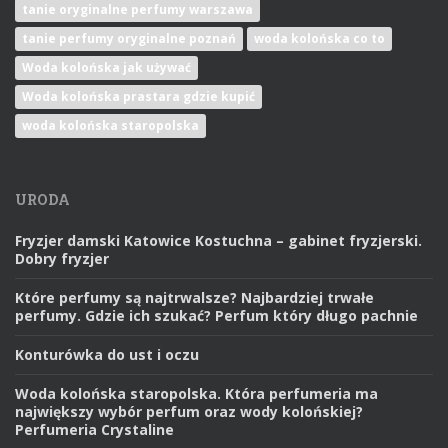
tanie oryginalne perfumy warszawa
tanie perfumy oryginalne poznań
woda kolońska co to
Woda kolońska jak używać
Woda kolońska prastara gdzie kupić
woda kolońska staropolska
URODA
Fryzjer damski Katowice Kostuchna – gabinet fryzjerski.
Dobry fryzjer
Które perfumy są najtrwalsze? Najbardziej trwałe
perfumy. Gdzie ich szukać? Perfum który długo pachnie
Konturówka do ust i oczu
Woda kolońska staropolska. Która perfumeria ma
największy wybór perfum oraz wody kolońskiej?
Perfumeria Crystaline