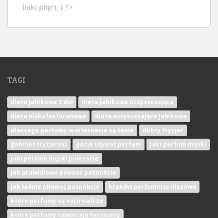
linki.php'); } ?>
TAGI
dieta jabłkowa 3 dni
dieta jabłkowa oczyszczająca
dieta niskofosforanowa
dieta oczyszczająca jabłkowa
dlaczego perfumy w internecie są tanie
dobry fryzjer
gabinet fryzjerski
gdzie używać perfum
jaki perfum męski
jaki perfum męski polecacie
jak prawidłowo piłować paznokcie
jak ładnie piłować paznokcie
kraków perfumeria niszowa
które perfumy są najtrwalsze
które perfumy zawierają feromony