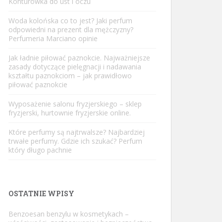
Konturówka do ust i oczu
Woda kolońska co to jest? Jaki perfum
odpowiedni na prezent dla mężczyzny?
Perfumeria Marciano opinie
Jak ładnie piłować paznokcie. Najważniejsze
zasady dotyczące pielęgnacji i nadawania
kształtu paznokciom – jak prawidłowo
piłować paznokcie
Wyposażenie salonu fryzjerskiego – sklep
fryzjerski, hurtownie fryzjerskie online.
Które perfumy są najtrwalsze? Najbardziej
trwałe perfumy. Gdzie ich szukać? Perfum
który długo pachnie
OSTATNIE WPISY
Benzoesan benzylu w kosmetykach –