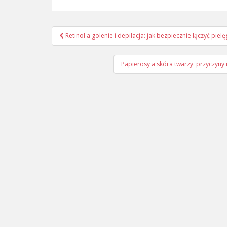
Nawigacja
Retinol a golenie i depilacja: jak bezpiecznie łączyć pi
wpisu
Papierosy a skóra twarzy: przyczyn