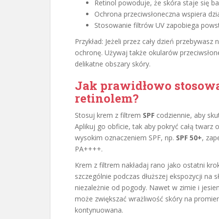
Retinol powoduje, że skóra staje się b
Ochrona przeciwsłoneczna wspiera dzi
Stosowanie filtrów UV zapobiega pows
Przykład: Jeżeli przez cały dzień przebywasz 
ochronę. Używaj także okularów przeciwsłon
delikatne obszary skóry.
Jak prawidłowo stosowa
retinolem?
Stosuj krem z filtrem
SPF
codziennie, aby skut
Aplikuj go obficie, tak aby pokryć całą twarz o
wysokim oznaczeniem SPF, np.
SPF 50+
, zap
PA++++.
Krem z filtrem nakładaj rano jako ostatni krok
szczególnie podczas dłuższej ekspozycji na s
niezależnie od pogody. Nawet w zimie i jesie
może zwiększać wrażliwość skóry na promie
kontynuowana.