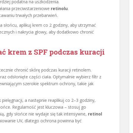
ardziej podatna na uszkodzenia.
ałania przeciwstarzeniowe
retinolu
.
tawaniu trwałych przebarwień.
na słońcu, aplikuj krem co 2 godziny, aby utrzymać
ecznych i nakrycia głowy, aby dodatkowo chronić
ć krem z SPF podczas kuracji
ecznie chronić skórę podczas kuracji retinolem.
raz odsłonięte części ciała. Optymalnie wybierz filtr z
ewniającym szerokie spektrum ochrony, takie jak
 pielęgnacji, a następnie reaplikuj co 2–3 godziny,
łońce. Regularność jest kluczowa – stosuj go
nią, gdy słońce nie wydaje się tak intensywne,
retinol
niowanie UV, dlatego ochrona powinna być