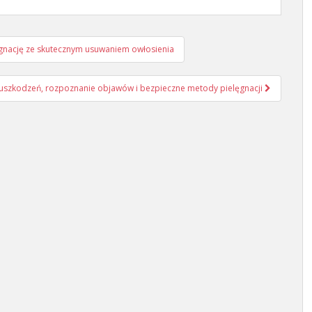
elęgnację ze skutecznym usuwaniem owłosienia
y uszkodzeń, rozpoznanie objawów i bezpieczne metody pielęgnacji