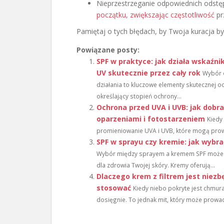
Nieprzestrzeganie odpowiednich odst
początku, zwiększając częstotliwość
prz
Pamiętaj o tych błędach, by Twoja kuracja by
Powiązane posty:
SPF w praktyce: jak działa wskaźnik
UV skutecznie przez cały rok
Wybór o
działania to kluczowe elementy skutecznej 
określający stopień ochrony...
Ochrona przed UVA i UVB: jak dobrać
oparzeniami i fotostarzeniem
Kiedy
promieniowanie UVA i UVB, które mogą prowa
SPF w sprayu czy kremie: jak wybra
Wybór między sprayem a kremem SPF może by
dla zdrowia Twojej skóry. Kremy oferują...
Dlaczego krem z filtrem jest niez
stosować
Kiedy niebo pokryte jest chmura
dosięgnie. To jednak mit, który może prowa