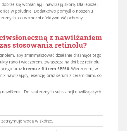
 dobrze się wchłaniają i nawilżają skórę. Dla lepszej
słońca w południe. Dodatkowo pomyśl o noszeniu
onecznych, co wzmocni efektywność ochrony
eciwsłoneczną z nawilżaniem
czas stosowania retinolu?
etinolem, aby zminimalizować działanie drażniące tego
ukty rano i wieczorem, zwłaszcza na dni bez retinolu.
ającego oraz
kremu z filtrem SPF50
. Wieczorem, w
onik nawilżający, esencję oraz serum z ceramidami, co
ją nawilżenie. Do skutecznych substancji nawilżających
i zatrzymuje wodę w skórze.