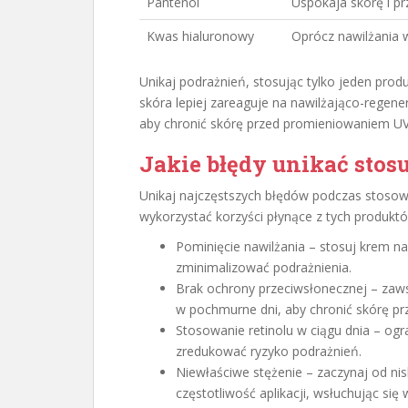
Pantenol
Uspokaja skórę i pr
Kwas hialuronowy
Oprócz nawilżania 
Unikaj podrażnień, stosując tylko jeden produ
skóra lepiej zareaguje na nawilżająco-regenera
aby chronić skórę przed promieniowaniem UV,
Jakie błędy unikać stosu
Unikaj najczęstszych błędów podczas stoso
wykorzystać korzyści płynące z tych produkt
Pominięcie nawilżania – stosuj krem naw
zminimalizować podrażnienia.
Brak ochrony przeciwsłonecznej – za
w pochmurne dni, aby chronić skórę p
Stosowanie retinolu w ciągu dnia – ogra
zredukować ryzyko podrażnień.
Niewłaściwe stężenie – zaczynaj od nis
częstotliwość aplikacji, wsłuchując się 