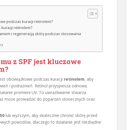
we podczas kuracji retinolem?
kuracji retinolem?
żaniem i regeneracją skóry podczas stosowania
F?
mu z SPF jest kluczowe
em?
est obowiązkowe podczas kuracji
retinolem
, aby
ień i podrażnień. Retinol przyspiesza odnowę
iałanie promieni UV. To uwrażliwienie stwarza
waż może prowadzić do poparzeń słonecznych oraz
 50
lub wyższym, aby skutecznie chronić skórę przed
owych powodów, dlaczego to działanie jest niezbędne: