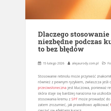
Dlaczego stosowanie 
niezbędne podczas kur
to bez błędów
15 lutego 2026
alejaurody.com.pl
Fo
Stosowanie retinolu może przynieść znakomite
również z pewnym ryzykiem, zwłaszcza jeśli 
przeciwsłoneczna
jest kluczowa, ponieważ ret
skóra staje się bardziej narażona na uszko
stosowania kremu z
SPF
może prowadzić do p
zatem zrozumieć, jak prawidłowo aplikować
cieszyć się efektami kuracji.