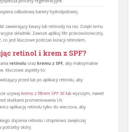
zyspiesza procesy regeneracyjne.
wspiera odbudowę bariery hydrolipidowej.
kt zawierający kwasy lub retinoidy na raz. Dzięki temu
cyjne składniki. Zawsze aplikuj filtr przeciwsłoneczny,
 co jest kluczowe podczas kuracji retinolem.
jąc retinol i krem z SPF?
wania
retinolu
oraz
kremu z SPF
, aby maksymalnie
ów. Kluczowe aspekty to:
ilżający przed lub po aplikacji retinolu, aby
wsze używaj
kremu z filtrem SPF 30 lub
wyższym, nawet
rzed skutkami promieniowania UV.
nicz aplikację retinolu tylko do wieczora, aby
kiego stężenia retinolu i stopniowo zwiększaj
w potrzeby skóry.