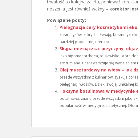
trwałość to kolejna zaleta, ponieważ korekto
noszenia jest również ważny –
korektor jes
Powiązane posty:
Pielęgnacja cery kosmetykami eko
kosmetyków, których używają. Kosmetyki ekol
bardziej popularne, oferując...
Skąpa miesiączka: przyczyny, objaw
jako hipomenorrhoea, to zjawisko, które dot
zrozumiane. Charakteryzuje się wydalaniem m
Olej musztardowy na włosy – jak dz
przede wszystkim z kulinariów, zyskuje cor
pielęgnacji włosów. Dzięki swojej unikalnej k
Toksyna botulinowa w medycynie es
botulinowa, znana przede wszystkim jako s
popularność w medycynie estetycznej. Oferują