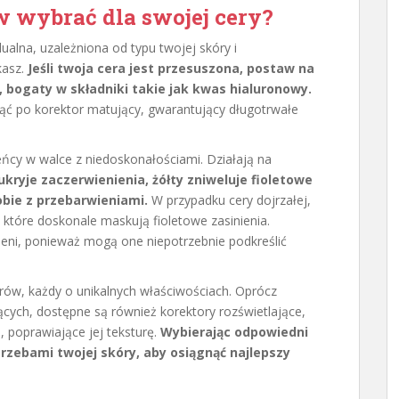
w wybrać dla swojej cery?
alna, uzależniona od typu twojej skóry i
kasz.
Jeśli twoja cera jest przesuszona, postaw na
, bogaty w składniki takie jak kwas hialuronowy.
gnąć po korektor matujący, gwarantujący długotrwałe
ńcy w walce z niedoskonałościami. Działają na
ukryje zaczerwienienia, żółty zniweluje fioletowe
obie z przebarwieniami.
W przypadku cery dojrzałej,
 które doskonale maskują fioletowe zasinienia.
cieni, ponieważ mogą one niepotrzebnie podkreślić
orów, każdy o unikalnych właściwościach. Oprócz
ących, dostępne są również korektory rozświetlające,
, poprawiające jej teksturę.
Wybierając odpowiedni
trzebami twojej skóry, aby osiągnąć najlepszy