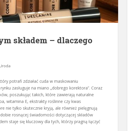
nym składem – dlaczego
Uroda
który potrafi zdziałać cuda w maskowaniu
a rynku zasługuje na miano „dobrego korektora”. Coraz
w, poszukując takich, które zawierają naturalne
oba, witamina E, ekstrakty roślinne czy kwas
óre nie tylko skutecznie kryją, ale również pielęgnują
. W dobie rosnącej świadomości dotyczącej składów
m staje się kluczowy dla tych, którzy pragną łączyć