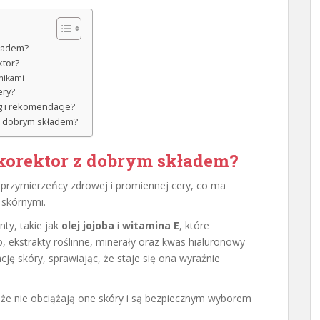
kładem?
ktor?
nikami
ery?
ng i rekomendacje?
 z dobrym składem?
korektor z dobrym składem?
sprzymierzeńcy zdrowej i promiennej cery, co ma
 skórnymi.
ty, takie jak
olej jojoba
i
witamina E
, które
ekstrakty roślinne, minerały oraz kwas hialuronowy
ję skóry, sprawiając, że staje się ona wyraźnie
 że nie obciążają one skóry i są bezpiecznym wyborem