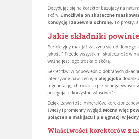
Decydując się na korektor bazujący na natura
skóry.
Umożliwia on skuteczne maskowanie
kondycję i zapewnia ochronę.
To prosty, a
Jakie składniki powinie
Perfekcyjny makijaż zaczyna się od dobrego 
jakości? Przede wszystkim, skuteczność w m
ważna jest jego troska o skórę.
Sekret tkwi w odpowiednio dobranych składn
intensywne nawilżenie, a
olej jojoba
dodatkow
regenerację, chroniąc ją przed negatywnym 
potęgują te korzystne właściwości.
Dzięki zawartości minerałów, korektor zapewn
świeży i promienny wygląd.
Można więc powi
połączenie makijażu i pielęgnacji w jedn
Właściwości korektorów z n