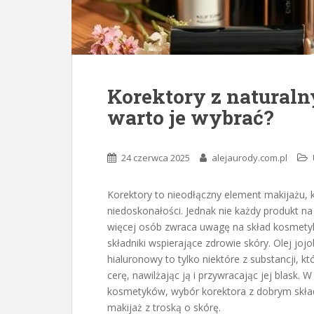
Korektory z natural
warto je wybrać?
24 czerwca 2025
alejaurody.com.pl
Korektory to nieodłączny element makijażu, 
niedoskonałości. Jednak nie każdy produkt n
więcej osób zwraca uwagę na skład kosmetykó
składniki wspierające zdrowie skóry. Olej joj
hialuronowy to tylko niektóre z substancji, kt
cerę, nawilżając ją i przywracając jej blask
kosmetyków, wybór korektora z dobrym składe
makijaż z troską o skórę.