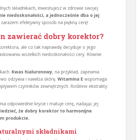
lnych składnikach, inwestujesz w zdrowie swojej
 niedoskonałości, a jednocześnie dba o jej
 zarazem efektywny sposób na piękną cerę!
n zawierać dobry korektor?
korektora, ale co tak naprawdę decyduje o jego
askowaniu wszelkich niedoskonałości cery. Równie
ikach.
Kwas hialuronowy
, na przykład, zapewnia
o odżywia i nawilża skórę.
Witamina E
wspomaga
wpływem czynników zewnętrznych. Roślinne ekstrakty
ia odpowiednie krycie i matuje cerę, nadając jej
edzieć, że dobry korektor to harmonijne
ym produkcie.
aturalnymi składnikami