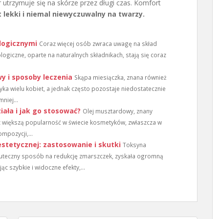
r utrzymuje się na skórze przez długi czas. Komfort
t lekki i niemal niewyczuwalny na twarzy.
logicznymi
Coraz więcej osób zwraca uwagę na skład
ogiczne, oparte na naturalnych składnikach, stają się coraz
y i sposoby leczenia
Skąpa miesiączka, znana również
yka wielu kobiet, a jednak często pozostaje niedostatecznie
niej...
iała i jak go stosować?
Olej musztardowy, znany
az większą popularność w świecie kosmetyków, zwłaszcza w
ompozycji,...
tetycznej: zastosowanie i skutki
Toksyna
kuteczny sposób na redukcję zmarszczek, zyskała ogromną
c szybkie i widoczne efekty,...