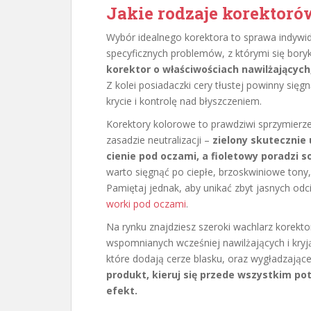
Jakie rodzaje korektoró
Wybór idealnego korektora to sprawa indywidu
specyficznych problemów, z którymi się bory
korektor o właściwościach nawilżających
Z kolei posiadaczki cery tłustej powinny się
krycie i kontrolę nad błyszczeniem.
Korektory kolorowe to prawdziwi sprzymierze
zasadzie neutralizacji –
zielony skutecznie 
cienie pod oczami, a fioletowy poradzi s
warto sięgnąć po ciepłe, brzoskwiniowe tony,
Pamiętaj jednak, aby unikać zbyt jasnych od
worki pod oczami
.
Na rynku znajdziesz szeroki wachlarz korekt
wspomnianych wcześniej nawilżających i kryj
które dodają cerze blasku, oraz wygładzające
produkt, kieruj się przede wszystkim po
efekt.