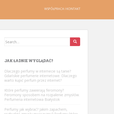
WSPÓŁPRACA I KONTAKT
Search
for:
JAK ŁADNIE WYGLĄDAĆ?
Dlaczego perfumy w internecie są tanie?
Gdańskie perfumerie internetowe. Dlaczego
warto kupić perfum przez internet?
Które perfumy zawierają feromony?
Feromony sposobem na rozpalenie zmysłów.
Perfumeria internetowa Białystok
Perfumy jak wybrać? Jakim zapachem,
rozbudzić zmysły mężczyzny? Perfumy które