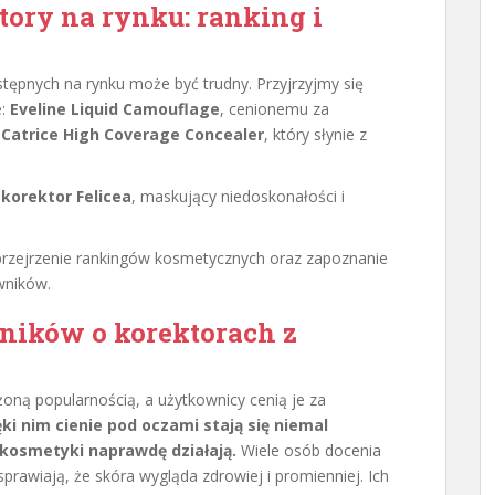
tory na rynku: ranking i
tępnych na rynku może być trudny. Przyjrzyjmy się
e:
Eveline Liquid Camouflage
, cenionemu za
z
Catrice High Coverage Concealer
, który słynie z
k
korektor Felicea
, maskujący niedoskonałości i
rzejrzenie rankingów kosmetycznych oraz zapoznanie
wników.
ników o korektorach z
żoną popularnością, a użytkownicy cenią je za
ęki nim cienie pod oczami stają się niemal
e kosmetyki naprawdę działają.
Wiele osób docenia
prawiają, że skóra wygląda zdrowiej i promienniej. Ich