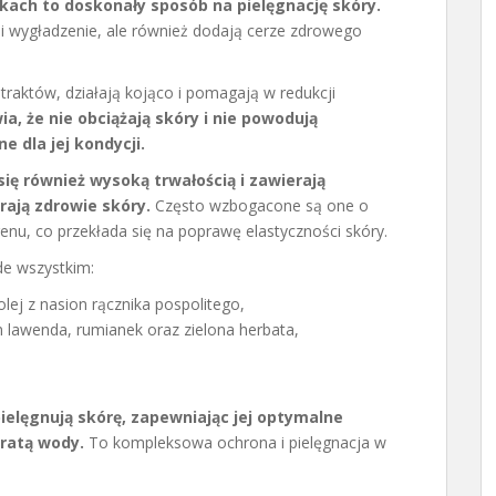
kach to doskonały sposób na pielęgnację skóry.
 i wygładzenie, ale również dodają cerze zdrowego
straktów, działają kojąco i pomagają w redukcji
ia, że nie obciążają skóry i nie powodują
e dla jej kondycji.
ię również wysoką trwałością i zawierają
rają zdrowie skóry.
Często wzbogacone są one o
genu, co przekłada się na poprawę elastyczności skóry.
ede wszystkim:
 olej z nasion rącznika pospolitego,
 lawenda, rumianek oraz zielona herbata,
elęgnują skórę, zapewniając jej optymalne
tratą wody.
To kompleksowa ochrona i pielęgnacja w