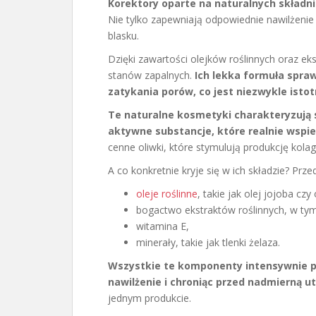
Korektory oparte na naturalnych składni
Nie tylko zapewniają odpowiednie nawilżenie
blasku.
Dzięki zawartości olejków roślinnych oraz ek
stanów zapalnych.
Ich lekka formuła spraw
zatykania porów, co jest niezwykle istotn
Te naturalne kosmetyki charakteryzują s
aktywne substancje, które realnie wspie
cenne oliwki, które stymulują produkcję kola
A co konkretnie kryje się w ich składzie? Prz
oleje roślinne
, takie jak olej jojoba czy
bogactwo ekstraktów roślinnych, w tym
witamina E,
minerały, takie jak tlenki żelaza.
Wszystkie te komponenty intensywnie pi
nawilżenie i chroniąc przed nadmierną u
jednym produkcie.