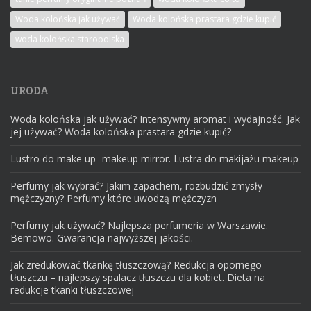
Woda kolońska jak używać
Woda kolońska prastara gdzie kupić
woda kolońska staropolska
URODA
Woda kolońska jak używać? Intensywny aromat i wydajność. Jak
jej używać? Woda kolońska prastara gdzie kupić?
Lustro do make up -makeup mirror. Lustra do makijażu makeup
Perfumy jak wybrać? Jakim zapachem, rozbudzić zmysły
mężczyzny? Perfumy które uwodzą mężczyzn
Perfumy jak używać? Najlepsza perfumeria w Warszawie.
Bemowo. Gwarancja najwyższej jakości.
Jak zredukować tkankę tłuszczową? Redukcja opornego
tłuszczu – najlepszy spalacz tłuszczu dla kobiet. Dieta na
redukcje tkanki tłuszczowej