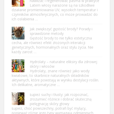
nawilżać i regenerować pasma w praktyce
Latem włosy narażone są na szkodliwe
działanie promieniowania UV, wysokich temperatur i
czynników atmosferycznych, co może prowadzić do
ich osłabienia …
Jak zwiększyć gęstość brody? Porady i
sprawdzone metody
Gęstość brody to nie tylko estetyczna
cecha, ale również efekt złożonych interakcji
genetycznych, hormonalnych oraz stylu życia. Nie
każdy zarost …
Hydrolaty – naturalne eliksiry dla zdrowej
skóry i włosów
Hydrolaty, znane również jako wody
kwiatowe, to skarbnice naturalnych składników
aktywnych, które powstają w wyniku destylacji roślin.
Ich delikatne, aromatyczne …
Łupież suchy i tłusty: jak rozpoznać,
zrozumieć różnice i dobrać skuteczną
pielęgnację skóry głowy
Łupież, choć powszechny, potrafi być mylący,
ponieważ różne jego typy wymagają odmiennych