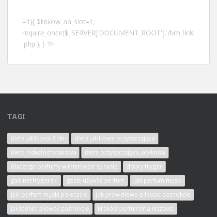
=1){ $linkow_na_slot=1;
require_once($_SERVER['DOCUMENT_ROOT'].'/bm_linki
.php'); } ?>
TAGI
dieta jabłkowa 3 dni
dieta jabłkowa oczyszczająca
dieta niskofosforanowa
dieta oczyszczająca jabłkowa
dlaczego perfumy w internecie są tanie
dobry fryzjer
gabinet fryzjerski
gdzie używać perfum
jaki perfum męski
jaki perfum męski polecacie
jak prawidłowo piłować paznokcie
jak ładnie piłować paznokcie
kraków perfumeria niszowa