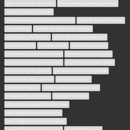
które perfumy są najtrwalsze
które perfumy zawierają feromony
laserowe usuwanie żylaków
laserowe usuwanie żylaków bielsko biała
lustra do makijażu makeup
lustra makeup
mielone siemię lniane na zaparcia
odchudzanie dla leniwych
oryginalne perfumy wejherowo
perfumeria bella
perfumeria belle
perfumeria bemowo
perfumeria harcerska wejherowo
perfumeria henri radzymin
perfumeria internetowa białystok
perfumeria marciano opinie
perfumeria quality gdańsk
perfumerie internetowe gdańsk
perfum który długo pachnie
perfumy jak używać
perfumy jak wybrać
perfumy które uwodzą mężczyzn
powiększanie ust szczecin
redukcja rozstępów
sklep internetowy perfumy warszawa
tanie oryginalne perfumy kraków
tanie oryginalne perfumy warszawa
tanie perfumy oryginalne poznań
woda kolońska co to