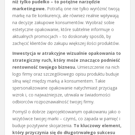
niż tylko pudełko – to potężne narzędzie
marketingowe.
Potrafią one nie tylko wyróżnić twoją
markę na tle konkurencji, ale również realnie wpływają
na decyzje zakupowe konsumentów. Wyobraź sobie
estetyczne opakowanie, które subtelnie informuje o
aktualnych promocjach – to doskonały sposób, by
zachęcić klientów do zakupu większej ilości produktów.
Inwestycja w atrakcyjne wizualnie opakowania to
strategiczny ruch, który może znacząco podnieść
rentowność twojego biznesu.
Umieszczenie na nich
logo firmy oraz szczegółowego opisu produktu buduje
silną więź między marką a konsumentem. Takie
spersonalizowane opakowanie natychmiast przyciąga
wzrok i, co najważniejsze, utrwala w świadomości
odbiorców rozpoznawalność twojej firmy.
Pomyśl o dobrze zaprojektowanym opakowaniu jako o
wizytówce twojej marki – czymś, co zapada w pamięć i
buduje pozytywne skojarzenia.
To kluczowy element,
który przyczynia się do długotrwałego sukcesu