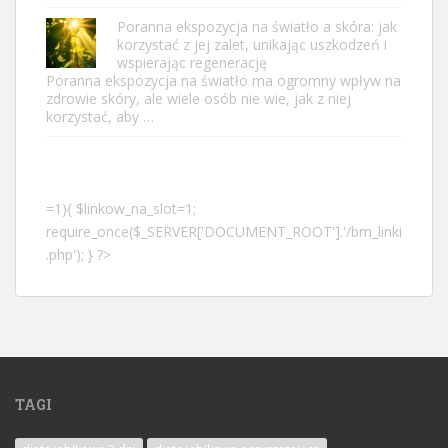
Poranna ekspozycja na światło a skóra: jak
korzystać z jej zalet, unikając uszkodzeń i
wspierając regenerację
Poranna ekspozycja na światło ma ogromny wpływ na
zdrowie skóry, ale wiele osób nie wie, jak z niej
korzystać, aby …
=1){ $linkow_na_slot=1;
require_once($_SERVER['DOCUMENT_ROOT'].'/bm_linki
.php'); } ?>
TAGI