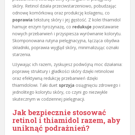
skóry. Retinol działa przeciwstarzeniowo, pobudzając
odnowę komórkową oraz produkcję kolagenu, co
poprawia
teksturę skóry i jej gęstość. Z kolei thiamidol
hamuje enzym tyrozynazę, co
redukuje
powstawanie
nowych przebarwień i przyspiesza wyrównanie kolorytu.
Skomponowana rutyna pielęgnacyjna, łącząca obydwa
składniki, poprawia wygląd skóry, minimalizując oznaki
starzenia.
Używając ich razem, zyskujesz podwójną moc działania:
poprawę struktury i gładkości skóry dzięki retinolowi
oraz efektywną redukcję przebarwień dzięki
thiamidolowi. Taki duet
sprzyja
osiągnięciu zdrowego i
jednolitego kolorytu skóry, co czyni go niezwykle
skutecznym w codziennej pielęgnacji.
Jak bezpiecznie stosować
retinol i thiamidol razem, aby
uniknąć podrażnień?