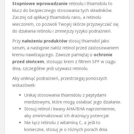
Stopniowe wprowadzanie
retinolu i thiamidolu to
klucz do bezpiecznego stosowania tych składników.
Zacznij od aplikacji thiamidolu rano, a retinolu
wieczorem, co pozwoli Twojej skórze przyzwyczaić się
do działania retinolu i zmniejszy ryzyko podrażnień.
Przy
nałożeniu produktów
stosuj thiamidol jako
serum, a następnie nałóż retinol przed zastosowaniem
kremu nawilżającego. Zawsze pamiętaj o
ochronie
przed słońcem
, stosując krem z filtrem SPF w ciągu
dnia, szczególnie jeśli używasz retinolu.
Aby uniknąć podrażnień, przestrzegaj poniższych
wskazówek:
Unikaj stosowania thiamidolu z peptydami
miedziowymi, które mogą osłabiać jego działanie.
Stosuj retinol i kwasy AHA/BHA naprzemiennie,
aby zminimalizować ich drażniący potencjał.
Nie łącz retinolu z witaminą C, a jeśli to
konieczne, stosuj je o różnych porach dnia.