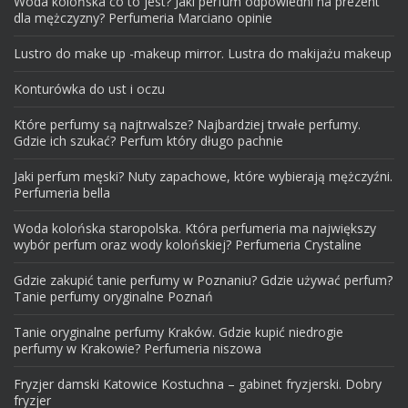
Woda kolońska co to jest? Jaki perfum odpowiedni na prezent
dla mężczyzny? Perfumeria Marciano opinie
Lustro do make up -makeup mirror. Lustra do makijażu makeup
Konturówka do ust i oczu
Które perfumy są najtrwalsze? Najbardziej trwałe perfumy.
Gdzie ich szukać? Perfum który długo pachnie
Jaki perfum męski? Nuty zapachowe, które wybierają mężczyźni.
Perfumeria bella
Woda kolońska staropolska. Która perfumeria ma największy
wybór perfum oraz wody kolońskiej? Perfumeria Crystaline
Gdzie zakupić tanie perfumy w Poznaniu? Gdzie używać perfum?
Tanie perfumy oryginalne Poznań
Tanie oryginalne perfumy Kraków. Gdzie kupić niedrogie
perfumy w Krakowie? Perfumeria niszowa
Fryzjer damski Katowice Kostuchna – gabinet fryzjerski. Dobry
fryzjer