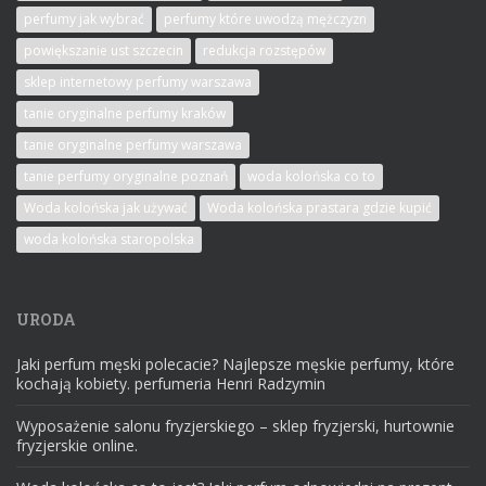
perfumy jak wybrać
perfumy które uwodzą mężczyzn
powiększanie ust szczecin
redukcja rozstępów
sklep internetowy perfumy warszawa
tanie oryginalne perfumy kraków
tanie oryginalne perfumy warszawa
tanie perfumy oryginalne poznań
woda kolońska co to
Woda kolońska jak używać
Woda kolońska prastara gdzie kupić
woda kolońska staropolska
URODA
Jaki perfum męski polecacie? Najlepsze męskie perfumy, które
kochają kobiety. perfumeria Henri Radzymin
Wyposażenie salonu fryzjerskiego – sklep fryzjerski, hurtownie
fryzjerskie online.