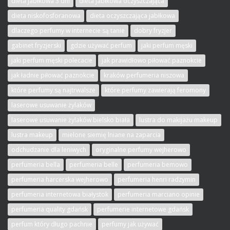
dieta jabłkowa 3 dni
dieta jabłkowa oczyszczająca
dieta niskofosforanowa
dieta oczyszczająca jabłkowa
dlaczego perfumy w internecie są tanie
dobry fryzjer
gabinet fryzjerski
gdzie używać perfum
jaki perfum męski
jaki perfum męski polecacie
jak prawidłowo piłować paznokcie
jak ładnie piłować paznokcie
kraków perfumeria niszowa
które perfumy są najtrwalsze
które perfumy zawierają feromony
laserowe usuwanie żylaków
laserowe usuwanie żylaków bielsko biała
lustra do makijażu makeup
lustra makeup
mielone siemię lniane na zaparcia
odchudzanie dla leniwych
oryginalne perfumy wejherowo
perfumeria bella
perfumeria belle
perfumeria bemowo
perfumeria harcerska wejherowo
perfumeria henri radzymin
perfumeria internetowa białystok
perfumeria marciano opinie
perfumeria quality gdańsk
perfumerie internetowe gdańsk
perfum który długo pachnie
perfumy jak używać