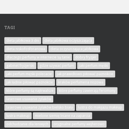
TAGI
dieta jabłkowa 3 dni
dieta jabłkowa oczyszczająca
dieta niskofosforanowa
dieta oczyszczająca jabłkowa
dlaczego perfumy w internecie są tanie
dobry fryzjer
gabinet fryzjerski
gdzie używać perfum
jaki perfum męski
jaki perfum męski polecacie
jak prawidłowo piłować paznokcie
jak ładnie piłować paznokcie
kraków perfumeria niszowa
które perfumy są najtrwalsze
które perfumy zawierają feromony
laserowe usuwanie żylaków
laserowe usuwanie żylaków bielsko biała
lustra do makijażu makeup
lustra makeup
mielone siemię lniane na zaparcia
odchudzanie dla leniwych
oryginalne perfumy wejherowo