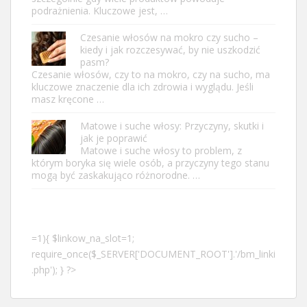
podrażnienia. Kluczowe jest, …
Czesanie włosów na mokro czy sucho –
kiedy i jak rozczesywać, by nie uszkodzić
pasm?
Czesanie włosów, czy to na mokro, czy na sucho, ma
kluczowe znaczenie dla ich zdrowia i wyglądu. Jeśli
masz kręcone …
Matowe i suche włosy: Przyczyny, skutki i
jak je poprawić
Matowe i suche włosy to problem, z
którym boryka się wiele osób, a przyczyny tego stanu
mogą być zaskakująco różnorodne. …
=1){ $linkow_na_slot=1;
require_once($_SERVER['DOCUMENT_ROOT'].'/bm_linki
.php'); } ?>