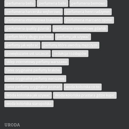
perfumeria bella
perfumeria belle
perfumeria bemowo
perfumeria harcerska wejherowo
perfumeria henri radzymin
perfumeria internetowa białystok
perfumeria marciano opinie
perfumeria quality gdańsk
perfumerie internetowe gdańsk
perfum który długo pachnie
perfumy jak używać
perfumy jak wybrać
perfumy które uwodzą mężczyzn
powiększanie ust szczecin
redukcja rozstępów
sklep internetowy perfumy warszawa
tanie oryginalne perfumy kraków
tanie oryginalne perfumy warszawa
tanie perfumy oryginalne poznań
woda kolońska co to
Woda kolońska jak używać
Woda kolońska prastara gdzie kupić
woda kolońska staropolska
URODA