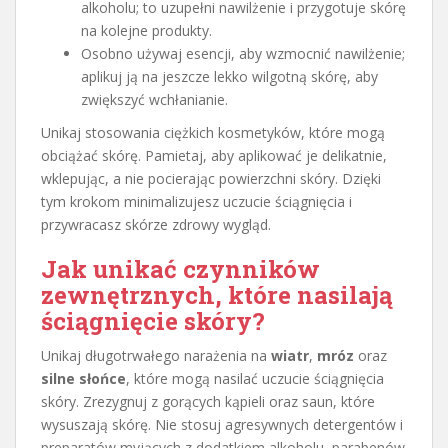
alkoholu; to uzupełni nawilżenie i przygotuje skórę
na kolejne produkty.
Osobno używaj esencji, aby wzmocnić nawilżenie;
aplikuj ją na jeszcze lekko wilgotną skórę, aby
zwiększyć wchłanianie.
Unikaj stosowania ciężkich kosmetyków, które mogą
obciążać skórę. Pamietaj, aby aplikować je delikatnie,
wklepując, a nie pocierając powierzchni skóry. Dzięki
tym krokom minimalizujesz uczucie ściągnięcia i
przywracasz skórze zdrowy wygląd.
Jak unikać czynników
zewnętrznych, które nasilają
ściągnięcie skóry?
Unikaj długotrwałego narażenia na
wiatr
,
mróz
oraz
silne słońce
, które mogą nasilać uczucie ściągnięcia
skóry. Zrezygnuj z gorących kąpieli oraz saun, które
wysuszają skórę. Nie stosuj agresywnych detergentów i
preparatów myjących z dodatkiem alkoholu, parabenów