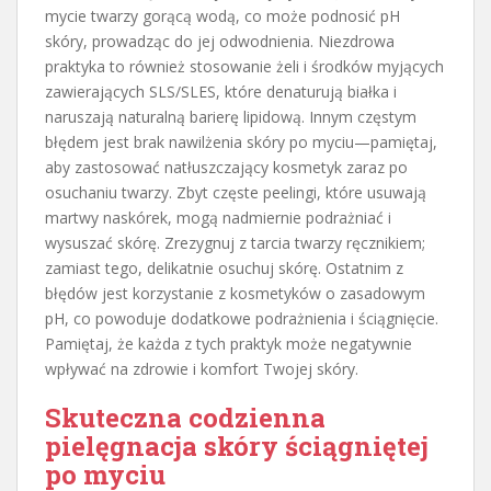
mycie twarzy gorącą wodą, co może podnosić pH
skóry, prowadząc do jej odwodnienia. Niezdrowa
praktyka to również stosowanie żeli i środków myjących
zawierających SLS/SLES, które denaturują białka i
naruszają naturalną barierę lipidową. Innym częstym
błędem jest brak nawilżenia skóry po myciu—pamiętaj,
aby zastosować natłuszczający kosmetyk zaraz po
osuchaniu twarzy. Zbyt częste peelingi, które usuwają
martwy naskórek, mogą nadmiernie podrażniać i
wysuszać skórę. Zrezygnuj z tarcia twarzy ręcznikiem;
zamiast tego, delikatnie osuchuj skórę. Ostatnim z
błędów jest korzystanie z kosmetyków o zasadowym
pH, co powoduje dodatkowe podrażnienia i ściągnięcie.
Pamiętaj, że każda z tych praktyk może negatywnie
wpływać na zdrowie i komfort Twojej skóry.
Skuteczna codzienna
pielęgnacja skóry
ściągniętej
po myciu