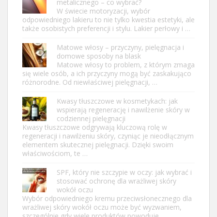
metalicznego – co wybrać?
W świecie motoryzacji, wybór
odpowiedniego lakieru to nie tylko kwestia estetyki, ale
także osobistych preferencji i stylu. Lakier perłowy i …
Matowe włosy – przyczyny, pielęgnacja i
domowe sposoby na blask
Matowe włosy to problem, z którym zmaga
się wiele osób, a ich przyczyny mogą być zaskakująco
różnorodne. Od niewłaściwej pielęgnacji, …
Kwasy tłuszczowe w kosmetykach: jak
wspierają regenerację i nawilżenie skóry w
codziennej pielęgnacji
Kwasy tłuszczowe odgrywają kluczową rolę w
regeneracji i nawilżeniu skóry, czyniąc je nieodłącznym
elementem skutecznej pielęgnacji. Dzięki swoim
właściwościom, te …
SPF, który nie szczypie w oczy: jak wybrać i
stosować ochronę dla wrażliwej skóry
wokół oczu
Wybór odpowiedniego kremu przeciwsłonecznego dla
wrażliwej skóry wokół oczu może być wyzwaniem,
szczególnie gdy wiele produktów powoduje