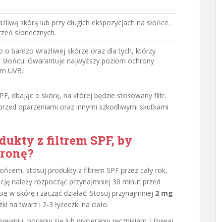
ażliwą skórą lub przy długich ekspozycjach na słońce.
rzeń słonecznych.
 o bardzo wrażliwej skórze oraz dla tych, którzy
na słońcu. Gwarantuje najwyższy poziom ochrony
em UVB.
F, dbając o skórę, na której będzie stosowany filtr.
przed oparzeniami oraz innymi szkodliwymi skutkami
dukty z filtrem SPF, by
hronę?
ońcem, stosuj produkty z filtrem SPF przez cały rok,
cję należy rozpocząć przynajmniej 30 minut przed
ię w skórę i zacząć działać. Stosuj przynajmniej
2 mg
 na twarz i 2-3 łyżeczki na ciało.
ływaniu, poceniu się lub wycieraniu ręcznikiem. Używaj