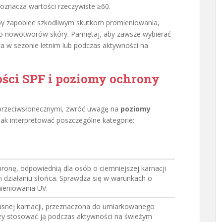
 oznacza wartości rzeczywiste ≥60.
by zapobiec szkodliwym skutkom promieniowania,
yko nowotworów skóry. Pamiętaj, aby zawsze wybierać
a w sezonie letnim lub podczas aktywności na
ości SPF i poziomy ochrony
i przeciwsłonecznymi, zwróć uwagę na
poziomy
 jak interpretować poszczególne kategorie:
ronę, odpowiednią dla osób o ciemniejszej karnacji
m działaniu słońca. Sprawdza się w warunkach o
ieniowania UV.
jasnej karnacji, przeznaczona do umiarkowanego
eży stosować ją podczas aktywności na świeżym