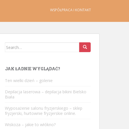
WSPÓŁPRACA I KONTAKT
Search
for:
JAK ŁADNIE WYGLĄDAĆ?
Ten wielki dzień – golenie
Depilacja laserowa – depilacja bikini Bielsko
Biała
Wyposażenie salonu fryzjerskiego – sklep
fryzjerski, hurtownie fryzjerskie online.
Wiskoza – jakie to włókno?