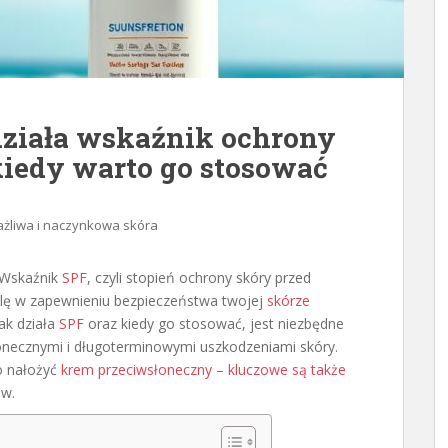
działa wskaźnik ochrony
kiedy warto go stosować
żliwa i naczynkowa skóra
 Wskaźnik
SPF
, czyli stopień ochrony skóry przed
lę w zapewnieniu bezpieczeństwa twojej
skórze
ak działa
SPF
oraz kiedy go stosować, jest niezbędne
łonecznymi i długoterminowymi uszkodzeniami skóry.
o nałożyć
krem przeciwsłoneczny – kluczowe są także
ów.