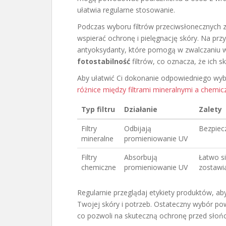
ułatwia regularne stosowanie.
Podczas wyboru filtrów przeciwsłonecznych 
wspierać ochronę i pielęgnację skóry. Na pr
antyoksydanty, które pomogą w zwalczaniu 
fotostabilność
filtrów, co oznacza, że ich 
Aby ułatwić Ci dokonanie odpowiedniego wybo
różnice między filtrami mineralnymi a chemi
Typ filtru
Działanie
Zalety
Filtry
Odbijają
Bezpiecz
mineralne
promieniowanie UV
Filtry
Absorbują
Łatwo si
chemiczne
promieniowanie UV
zostawia
Regularnie przeglądaj etykiety produktów, aby
Twojej skóry i potrzeb. Ostateczny wybór po
co pozwoli na skuteczną ochronę przed słoń