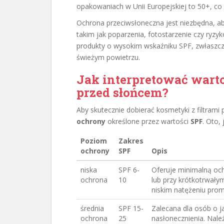
opakowaniach w Unii Europejskiej to 50+, co
Ochrona przeciwsłoneczna jest niezbędna, a
takim jak poparzenia, fotostarzenie czy ryz
produkty o wysokim wskaźniku SPF, zwłaszcz
świeżym powietrzu.
Jak interpretować wart
przed słońcem?
Aby skutecznie dobierać kosmetyki z filtram
ochrony
określone przez wartości
SPF
. Oto,
Poziom
Zakres
ochrony
SPF
Opis
niska
SPF 6-
Oferuje minimalną och
ochrona
10
lub przy krótkotrwały
niskim natężeniu prom
średnia
SPF 15-
Zalecana dla osób o 
ochrona
25
nasłonecznienia. Nal