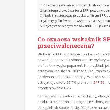
Co oznacza wskaźnik SPF i jak działa ochron
Jak interpretować wartości SPF i poziomy oc
Kiedy i jak stosować produkty z filtrem SPF,
Jakie typy filtrów przeciwsłonecznych są dos
Najczęstsze błędy w stosowaniu SPF i jak ich 
Co oznacza wskaźnik SPF
przeciwsłoneczna
?
Wskaźnik SPF
(Sun Protection Factor) okre
powoduje oparzenia słoneczne. Im wyższy w
słońcu bez ryzyka poparzeń. Na przykład, jeś
przebywać na słońcu 30 razy dłużej, zanim s
porównaniu do braku ochrony. Wartości SPF b
zatrzymuje około 96,7% promieni,
SPF 50
– o
promieniowania UVB.
SPF wpływa na skuteczność ochrony, dlatego
produktu, co najmniej 2 mg na cm² skóry, ora
po kąpieli lub spoceniu się. Miej także na u