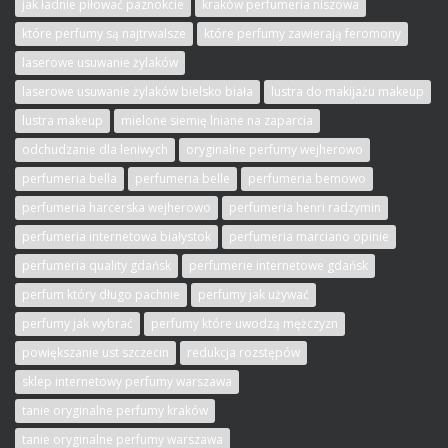
jak ładnie piłować paznokcie
kraków perfumeria niszowa
które perfumy są najtrwalsze
które perfumy zawierają feromony
laserowe usuwanie żylaków
laserowe usuwanie żylaków bielsko biała
lustra do makijażu makeup
lustra makeup
mielone siemię lniane na zaparcia
odchudzanie dla leniwych
oryginalne perfumy wejherowo
perfumeria bella
perfumeria belle
perfumeria bemowo
perfumeria harcerska wejherowo
perfumeria henri radzymin
perfumeria internetowa białystok
perfumeria marciano opinie
perfumeria quality gdańsk
perfumerie internetowe gdańsk
perfum który długo pachnie
perfumy jak używać
perfumy jak wybrać
perfumy które uwodzą mężczyzn
powiększanie ust szczecin
redukcja rozstępów
sklep internetowy perfumy warszawa
tanie oryginalne perfumy kraków
tanie oryginalne perfumy warszawa