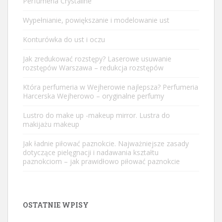
Perfumeria Crystaline
Wypełnianie, powiększanie i modelowanie ust
Konturówka do ust i oczu
Jak zredukować rozstępy? Laserowe usuwanie
rozstępów Warszawa – redukcja rozstępów
Która perfumeria w Wejherowie najlepsza? Perfumeria
Harcerska Wejherowo – oryginalne perfumy
Lustro do make up -makeup mirror. Lustra do
makijażu makeup
Jak ładnie piłować paznokcie. Najważniejsze zasady
dotyczące pielęgnacji i nadawania kształtu
paznokciom – jak prawidłowo piłować paznokcie
OSTATNIE WPISY