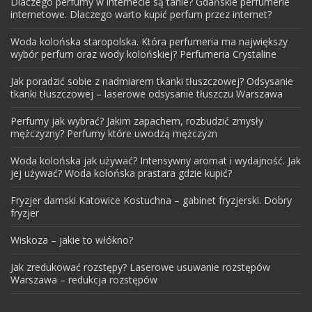
Dlaczego perfumy w internecie są tanie? Gdańskie perfumerie
internetowe. Dlaczego warto kupić perfum przez internet?
Woda kolońska staropolska. Która perfumeria ma największy
wybór perfum oraz wody kolońskiej? Perfumeria Crystaline
Jak poradzić sobie z nadmiarem tkanki tłuszczowej? Odsysanie
tkanki tłuszczowej – laserowe odsysanie tłuszczu Warszawa
Perfumy jak wybrać? Jakim zapachem, rozbudzić zmysły
mężczyzny? Perfumy które uwodzą mężczyzn
Woda kolońska jak używać? Intensywny aromat i wydajność. Jak
jej używać? Woda kolońska prastara gdzie kupić?
Fryzjer damski Katowice Kostuchna – gabinet fryzjerski. Dobry
fryzjer
Wiskoza – jakie to włókno?
Jak zredukować rozstępy? Laserowe usuwanie rozstępów
Warszawa – redukcja rozstępów