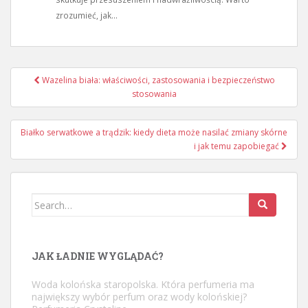
zrozumieć, jak...
Nawigacja
Wazelina biała: właściwości, zastosowania i bezpieczeństwo
wpisu
stosowania
Białko serwatkowe a trądzik: kiedy dieta może nasilać zmiany skórne
i jak temu zapobiegać
Search
for:
JAK ŁADNIE WYGLĄDAĆ?
Woda kolońska staropolska. Która perfumeria ma
największy wybór perfum oraz wody kolońskiej?