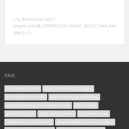
=1){ $linkow_na_slot=1;
require_once($_SERVER['DOCUMENT_ROOT'].'/bm_linki
.php'); } ?>
TAGI
dieta jabłkowa 3 dni
dieta jabłkowa oczyszczająca
dieta niskofosforanowa
dieta oczyszczająca jabłkowa
dlaczego perfumy w internecie są tanie
dobry fryzjer
gabinet fryzjerski
gdzie używać perfum
jaki perfum męski
jaki perfum męski polecacie
jak prawidłowo piłować paznokcie