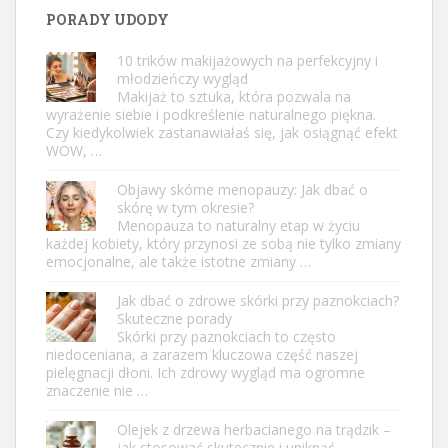
PORADY UDODY
10 trików makijażowych na perfekcyjny i
młodzieńczy wygląd
Makijaż to sztuka, która pozwala na
wyrażenie siebie i podkreślenie naturalnego piękna.
Czy kiedykolwiek zastanawiałaś się, jak osiągnąć efekt
WOW, …
Objawy skórne menopauzy: Jak dbać o
skórę w tym okresie?
Menopauza to naturalny etap w życiu
każdej kobiety, który przynosi ze sobą nie tylko zmiany
emocjonalne, ale także istotne zmiany …
Jak dbać o zdrowe skórki przy paznokciach?
Skuteczne porady
Skórki przy paznokciach to często
niedoceniana, a zarazem kluczowa część naszej
pielęgnacji dłoni. Ich zdrowy wygląd ma ogromne
znaczenie nie …
Olejek z drzewa herbacianego na trądzik –
jak stosować skutecznie i uniknąć