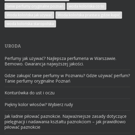
tanie perfumy oryginalne poznań
woda kolońska co to
Woda kolońska jak używać
Woda kolońska prastara gdzie kupić
woda kolońska staropolska
URODA
Perfumy jak używać? Najlepsza perfumeria w Warszawie.
Bemowo. Gwarancja najwyższej jakości.
Gdzie zakupić tanie perfumy w Poznaniu? Gdzie używać perfum?
Tanie perfumy oryginalne Poznań
Konturówka do ust i oczu
Piękny kolor włosów? Wybierz rudy
Jak ładnie piłować paznokcie. Najważniejsze zasady dotyczące
pielęgnacji i nadawania kształtu paznokciom – jak prawidłowo
piłować paznokcie