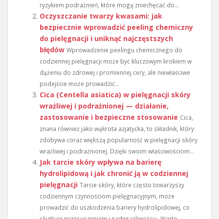
ryzykiem podrażnień, które mogą zniechęcać do...
Oczyszczanie twarzy kwasami: jak
bezpiecznie wprowadzić peeling chemiczny
do pielęgnacji i uniknąć najczęstszych
błędów
Wprowadzenie peelingu chemicznego do
codziennej pielęgnacji może być kluczowym krokiem w
dążeniu do zdrowej i promiennej cery, ale niewłaściwe
podejście może prowadzić...
Cica (Centella asiatica) w pielęgnacji skóry
wrażliwej i podrażnionej — działanie,
zastosowanie i bezpieczne stosowanie
Cica,
znana również jako wąkrota azjatycka, to składnik, który
zdobywa coraz większą popularność w pielęgnacji skóry
wrażliwej i podrażnionej. Dzięki swoim właściwościom...
Jak tarcie skóry wpływa na barierę
hydrolipidową i jak chronić ją w codziennej
pielęgnacji
Tarcie skóry, które często towarzyszy
codziennym czynnościom pielęgnacyjnym, może
prowadzić do uszkodzenia bariery hydrolipidowej, co
skutkuje przesuszeniem i nadwrażliwością. Warto