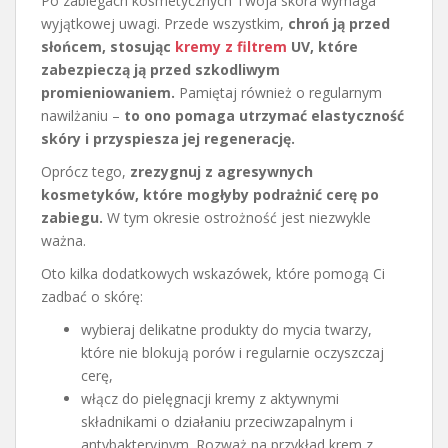
Po zabiegach kosmetycznych Twoja skóra wymaga
wyjątkowej uwagi. Przede wszystkim,
chroń ją przed
słońcem, stosując
kremy z filtrem
UV, które
zabezpieczą ją przed szkodliwym
promieniowaniem.
Pamiętaj również o regularnym
nawilżaniu –
to ono pomaga utrzymać elastyczność
skóry i przyspiesza jej regenerację.
Oprócz tego,
zrezygnuj z agresywnych
kosmetyków, które mogłyby podrażnić cerę po
zabiegu.
W tym okresie ostrożność jest niezwykle
ważna.
Oto kilka dodatkowych wskazówek, które pomogą Ci
zadbać o skórę:
wybieraj delikatne produkty do mycia twarzy,
które nie blokują porów i regularnie oczyszczaj
cerę,
włącz do pielęgnacji kremy z aktywnymi
składnikami o działaniu przeciwzapalnym i
antybakteryjnym. Rozważ na przykład krem z