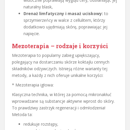
widocznie poprawiają wygląd cery, odsłaniając jej
naturalny blask,
Drenaż limfatyczny i masaż uciskowy:
to
sprzymierzeńcy w walce z cellulitem, którzy
dodatkowo ujędrniają skórę, poprawiając jej
napięcie.
Mezoterapia – rodzaje i korzyści
Mezoterapia to popularny zabieg upiększający,
polegający na dostarczaniu skórze koktajlu cennych
składników odżywczych. Istnieją różne warianty tej
metody, a każdy z nich oferuje unikalne korzyści:
* Mezoterapia igłowa:
Klasyczna technika, w której za pomocą mikronakłuć
wprowadzane są substancje aktywne wprost do skóry.
To prawdziwy zastrzyk regeneracji i odmłodzenia!
Metoda ta:
redukuje rozstępy,