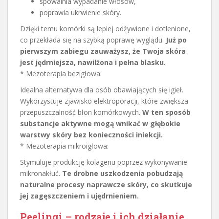
spowalnia wypadanie włosów,
poprawia ukrwienie skóry.
Dzięki temu komórki są lepiej odżywione i dotlenione,
co przekłada się na szybką poprawę wyglądu.
Już po
pierwszym zabiegu zauważysz, że Twoja skóra
jest jędrniejsza, nawilżona i pełna blasku.
* Mezoterapia bezigłowa:
Idealna alternatywa dla osób obawiających się igieł.
Wykorzystuje zjawisko elektroporacji, które zwiększa
przepuszczalność błon komórkowych.
W ten sposób
substancje aktywne mogą wnikać w głębokie
warstwy skóry bez konieczności iniekcji.
* Mezoterapia mikroigłowa:
Stymuluje produkcję kolagenu poprzez wykonywanie
mikronakłuć.
Te drobne uszkodzenia pobudzają
naturalne procesy naprawcze skóry, co skutkuje
jej zagęszczeniem i ujędrnieniem.
Peelingi – rodzaje i ich działanie