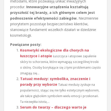
metodami, które pozwalają unikać inwazyjnych
procedur.
Innowacyjne urządzenia kształtują
przyszłość tej branży, a ich głównym celem jest
podnoszenie efektywności zabiegów.
Niezmiennie
priorytetem pozostaje bezpieczeństwo klientów,
stanowiące fundament wszelkich działań w dziedzinie
kosmetologii.
Powiązane posty:
Kosmetyki ekologiczne dla chorych na
łuszczyce i atopie
Łuszczyca i atopowe zapalenie
skóry to schorzenia, które wymagają szczególnej troski
o skórę. Osoby borykające się z tymi problemami często
zmagają się...
Tatuaż meduzy: symbolika, znaczenie i
porady przy wyborze
Tatuaż meduzy zyskuje na
popularności, stając się nie tylko estetycznym wyborem,
ale także głębokim symbolem wielu emocji i przekonań.
Ta niezwykła istota,...
Serum do twarzy – dlaczego warto je