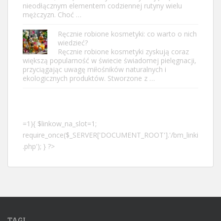
nieodłącznym elementem codziennej rutyny wielu
mężczyzn. Choć …
Ręcznie robione kosmetyki: co warto o nich
wiedzieć?
Ręcznie robione kosmetyki zyskują coraz
większą popularność w świecie świadomej pielęgnacji,
przyciągając uwagę miłośników naturalnych i
ekologicznych produktów. Stworzone z …
=1){ $linkow_na_slot=1;
require_once($_SERVER['DOCUMENT_ROOT'].'/bm_linki
.php'); } ?>
TAGI