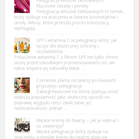
Pielęgnacja włosów farbowanych:
Kluczowe zasady i porady
Pielęgnacja włosów farbowanych to temat,
który zyskuje na znaczeniu w świecie kosmetyków i
urody. Włosy, które przeszły proces koloryzacji,
wymagają …
SPF i witamina C w pielęgnacji skóry: jak
łączyć dla skutecznej ochrony i
rozświetlenia
Połączenie witaminy C z filtrem SPF nie tylko chroni
skórę przed szkodliwym promieniowaniem UV, ale
także wspiera jej naturalny blask. …
Czerwone plamy na twarzy po kwasach:
przyczyny i pielęgnacja
Zabiegi kwasowe na skórę zyskują coraz
większą popularność jako skuteczny sposób na
poprawę wyglądu cery i zwalczanie jej
niedoskonałości. Jednak …
Męskie kremy do twarzy – jak je wybrać i
co zawierają?
Męska pielęgnacja skóry zyskuje na
znaczeniu, a męskie kremy do twarzy stają się