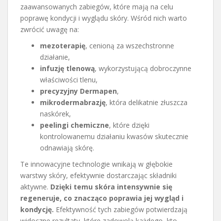
zaawansowanych zabiegów, które mają na celu
poprawę kondycji i wyglądu skóry. Wśród nich warto
zwrócić uwagę na:
mezoterapię
, cenioną za wszechstronne
działanie,
infuzję tlenową
, wykorzystującą dobroczynne
właściwości tlenu,
precyzyjny Dermapen
,
mikrodermabrazję
, która delikatnie złuszcza
naskórek,
peelingi chemiczne
, które dzięki
kontrolowanemu działaniu kwasów skutecznie
odnawiają skórę.
Te innowacyjne technologie wnikają w głębokie
warstwy skóry, efektywnie dostarczając składniki
aktywne.
Dzięki temu skóra intensywnie się
regeneruje, co znacząco poprawia jej wygląd i
kondycję.
Efektywność tych zabiegów potwierdzają
widoczne rezultaty, które zadowolą każdego, kto