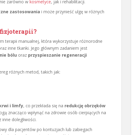
anie zarówno w
kosmetyce
, jak i rehabilitacji.
iczne zastosowania
i może przynieść ulgę w różnych
fizjoterapii?
orm terapii manualnej, która wykorzystuje różnorodne
oraz inne tkanki. Jego głównym zadaniem jest
nie bólu
oraz
przyspieszanie regeneracji
reg różnych metod, takich jak:
rwi i limfy
, co przekłada się na
redukcję obrzęków
mogą znacząco wpłynąć na zdrowie osób cierpiących na
 inne dolegliwości.
owy dla pacjentów po kontuzjach lub zabiegach