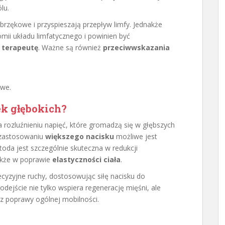
lu.
rzękowe i przyspieszają przepływ limfy. Jednakże
i układu limfatycznego i powinien być
 terapeutę
. Ważne są również
przeciwwskazania
owe.
k głębokich?
a rozluźnieniu napięć, które gromadzą się w głębszych
i zastosowaniu
większego nacisku
możliwe jest
toda jest szczególnie skuteczna w redukcji
także w poprawie
elastyczności ciała
.
ecyzyjne ruchy, dostosowując siłę nacisku do
dejście nie tylko wspiera regenerację mięśni, ale
az poprawy ogólnej mobilności.