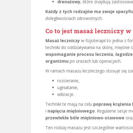
drenażowy
, które znajdują zastosow
Każdy z tych rodzajów ma swoje specyf
dolegliwościach zdrowotnych.
Co to jest masaż leczniczy w 
Masaż leczniczy
w fizjoterapii to jedna z f
techniki do oddziaływania na skórę, mięśnie 
wspomaganie procesu leczenia
,
łagodze
organizmu
po urazach lub operacjach.
W ramach masażu leczniczego stosuje się sze
rozcieranie,
ugniatanie,
wibracje.
Techniki te mają na celu
poprawę krążenia k
i
napięcia mięśniowego
. Regularne sesje 
przewlekłe bóle mięśniowo-stawowe
oraz
Ten rodzaj masażu jest szczególnie wartości