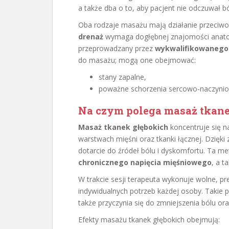
a także dba o to, aby pacjent nie odczuwał bó
Oba rodzaje masażu mają działanie przeciwob
drenaż
wymaga dogłębnej znajomości anatomi
przeprowadzany przez
wykwalifikowanego
do masażu; mogą one obejmować:
stany zapalne,
poważne schorzenia sercowo-naczyni
Na czym polega masaż tkane
Masaż tkanek głębokich
koncentruje się n
warstwach mięśni oraz tkanki łącznej. Dzięk
dotarcie do źródeł bólu i dyskomfortu. Ta me
chronicznego napięcia mięśniowego
, a 
W trakcie sesji terapeuta wykonuje wolne, pr
indywidualnych potrzeb każdej osoby. Takie po
także przyczynia się do zmniejszenia bólu or
Efekty masażu tkanek głębokich obejmują: