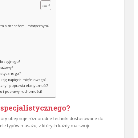
nym a drenażem limfatycznym?
ibracyjnego?
enażowy?
istycznego?
ukcję napięcia mięśniowego?
czny i poprawia elastyczność?
ólu i poprawy ruchomości?
 specjalistycznego?
który obejmuje różnorodne techniki dostosowane do
wiele typów masażu, z których każdy ma swoje