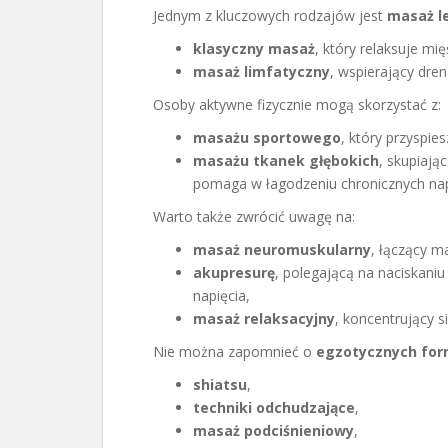
Jednym z kluczowych rodzajów jest
masaż l
klasyczny masaż
, który relaksuje mię
masaż limfatyczny
, wspierający dren
Osoby aktywne fizycznie mogą skorzystać z:
masażu sportowego
, który przyspie
masażu tkanek głębokich
, skupiają
pomaga w łagodzeniu chronicznych nap
Warto także zwrócić uwagę na:
masaż neuromuskularny
, łączący m
akupresurę
, polegającą na naciskani
napięcia,
masaż relaksacyjny
, koncentrujący si
Nie można zapomnieć o
egzotycznych fo
shiatsu
,
techniki odchudzające
,
masaż podciśnieniowy
,