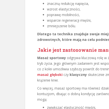
znaczną redukcję napięcia,
wzrost elastyczności,
poprawę mobilności,
wsparcie regeneracji mięśni,
zmniejszenie bólu.
Dlatego ta technika znajduje swoje miej
zdrowotnych, które mają na celu podnies
Jakie jest zastosowanie ma
Masaż sportowy
odgrywa kluczową rolę w 
tryb życia. Jego głównym zadaniem jest wspo
co z kolei umożliwia szybszy powrót do trenin
masaż głęboki
czy
klasyczny
skutecznie zm
krążenie krwi.
Co więcej, masaż sportowy ma również dział
kontuzjom, dbając o dobrą kondycję zarówno 
mogą:
zwiększać elastyczność mięśni,