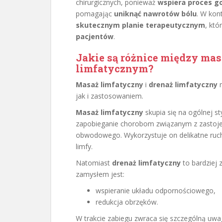
chirurgicznych, ponieważ
wspiera proces g
pomagając
uniknąć nawrotów bólu
. W kon
skutecznym planie terapeutycznym
, któ
pacjentów
.
Jakie są różnice między
mas
limfatycznym?
Masaż limfatyczny
i
drenaż limfatyczny
m
jak i zastosowaniem.
Masaż limfatyczny
skupia się na ogólnej st
zapobieganie chorobom związanym z zastojem
obwodowego. Wykorzystuje on delikatne ruchy
limfy.
Natomiast
drenaż limfatyczny
to bardziej
zamysłem jest:
wspieranie układu odpornościowego,
redukcja obrzęków.
W trakcie zabiegu zwraca się szczególną uw