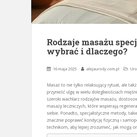
Rodzaje masażu specj
wybrać i dlaczego?
16 maja 2025
alejaurody.com.pl
Ur
Masaż to nie tylko relaksujący rytuał, ale ta
przynieść ulgę w wielu dolegliwościach mięśn
szeroki wachlarz rodzajów masażu, dostoso
masaży leczniczych, które wspierają regenerac
siebie. Ponadto, specjalistyczne metody, ta
znacznie poprawić kondycję fizyczną i samop
technikom, aby lepiej zrozumieć, jak mogą on