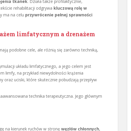
ojenia tkanek
. Działa także profilaktycznie,
tekście rehabilitacji odgrywa
kluczową rolę w
ry ma na celu
przywrócenie pełnej sprawności
ażem limfatycznym
a drenażem
ają podobne cele, ale różnią się zarówno techniką,
ymulacji układu limfatycznego, a jego celem jest
 limfy, na przykład niewydolności krążenia
 oraz uciski, które skutecznie pobudzają przepływ
 zaawansowana technika terapeutyczna. Jego głównym
agę na kierunek ruchów w stronę
węzłów chłonnych
,