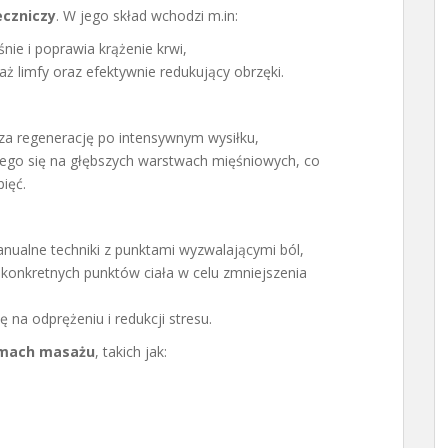
eczniczy
. W jego skład wchodzi m.in:
śnie i poprawia krążenie krwi,
aż limfy oraz efektywnie redukujący obrzęki.
sza regenerację po intensywnym wysiłku,
cego się na głębszych warstwach mięśniowych, co
ięć.
anualne techniki z punktami wyzwalającymi ból,
u konkretnych punktów ciała w celu zmniejszenia
ę na odprężeniu i redukcji stresu.
rmach masażu
, takich jak: