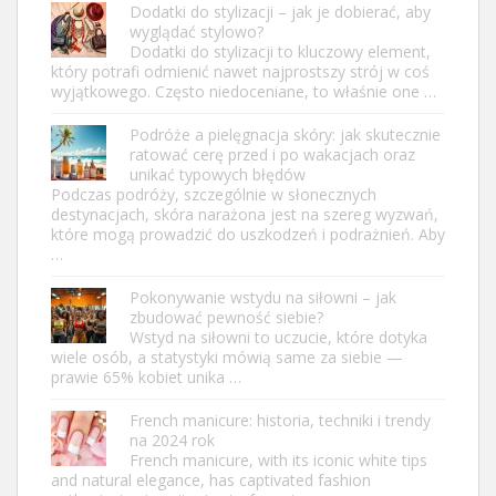
Dodatki do stylizacji – jak je dobierać, aby
wyglądać stylowo?
Dodatki do stylizacji to kluczowy element,
który potrafi odmienić nawet najprostszy strój w coś
wyjątkowego. Często niedoceniane, to właśnie one …
Podróże a pielęgnacja skóry: jak skutecznie
ratować cerę przed i po wakacjach oraz
unikać typowych błędów
Podczas podróży, szczególnie w słonecznych
destynacjach, skóra narażona jest na szereg wyzwań,
które mogą prowadzić do uszkodzeń i podrażnień. Aby
…
Pokonywanie wstydu na siłowni – jak
zbudować pewność siebie?
Wstyd na siłowni to uczucie, które dotyka
wiele osób, a statystyki mówią same za siebie —
prawie 65% kobiet unika …
French manicure: historia, techniki i trendy
na 2024 rok
French manicure, with its iconic white tips
and natural elegance, has captivated fashion