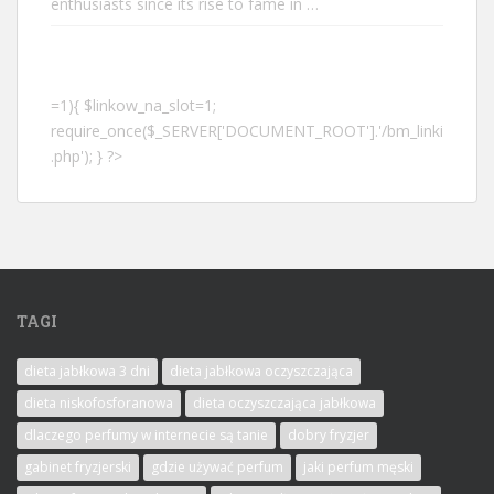
enthusiasts since its rise to fame in …
=1){ $linkow_na_slot=1;
require_once($_SERVER['DOCUMENT_ROOT'].'/bm_linki
.php'); } ?>
TAGI
dieta jabłkowa 3 dni
dieta jabłkowa oczyszczająca
dieta niskofosforanowa
dieta oczyszczająca jabłkowa
dlaczego perfumy w internecie są tanie
dobry fryzjer
gabinet fryzjerski
gdzie używać perfum
jaki perfum męski