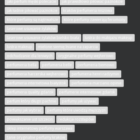
jaki perfum męski polecacie
jak prawidłowo piłować paznokcie
jak ładnie piłować paznokcie
kraków perfumeria niszowa
które perfumy są najtrwalsze
które perfumy zawierają feromony
laserowe usuwanie żylaków
laserowe usuwanie żylaków bielsko biała
lustra do makijażu makeup
lustra makeup
mielone siemię lniane na zaparcia
odchudzanie dla leniwych
oryginalne perfumy wejherowo
perfumeria bella
perfumeria belle
perfumeria bemowo
perfumeria harcerska wejherowo
perfumeria henri radzymin
perfumeria internetowa białystok
perfumeria marciano opinie
perfumeria quality gdańsk
perfumerie internetowe gdańsk
perfum który długo pachnie
perfumy jak używać
perfumy jak wybrać
perfumy które uwodzą mężczyzn
powiększanie ust szczecin
redukcja rozstępów
sklep internetowy perfumy warszawa
tanie oryginalne perfumy kraków