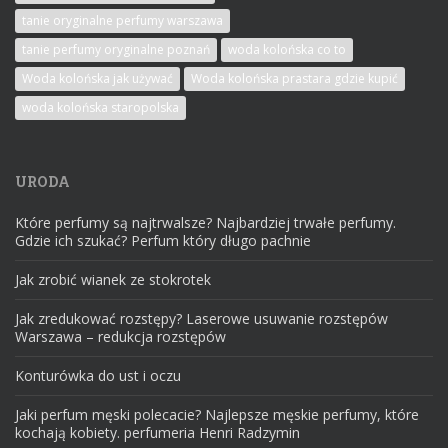
tanie oryginalne perfumy warszawa
tanie perfumy oryginalne poznań
woda kolońska co to
Woda kolońska jak używać
Woda kolońska prastara gdzie kupić
woda kolońska staropolska
URODA
Które perfumy są najtrwalsze? Najbardziej trwałe perfumy.
Gdzie ich szukać? Perfum który długo pachnie
Jak zrobić wianek ze stokrotek
Jak zredukować rozstępy? Laserowe usuwanie rozstępów
Warszawa – redukcja rozstępów
Konturówka do ust i oczu
Jaki perfum męski polecacie? Najlepsze męskie perfumy, które
kochają kobiety. perfumeria Henri Radzymin