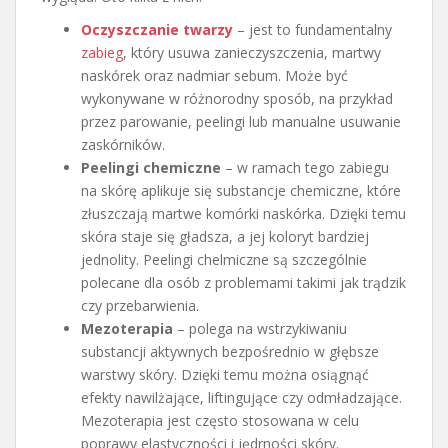
Oczyszczanie twarzy
– jest to fundamentalny
zabieg
, który usuwa zanieczyszczenia, martwy
naskórek oraz nadmiar sebum. Może być
wykonywane w różnorodny sposób, na przykład
przez parowanie, peelingi lub manualne usuwanie
zaskórników.
Peelingi chemiczne
– w ramach tego zabiegu
na skórę aplikuje się substancje chemiczne, które
złuszczają martwe komórki naskórka. Dzięki temu
skóra staje się gładsza, a jej koloryt bardziej
jednolity. Peelingi chelmiczne są szczególnie
polecane dla osób z problemami takimi jak trądzik
czy przebarwienia.
Mezoterapia
– polega na wstrzykiwaniu
substancji aktywnych bezpośrednio w głębsze
warstwy skóry. Dzięki temu można osiągnąć
efekty nawilżające, liftingujące czy odmładzające.
Mezoterapia jest często stosowana w celu
poprawy elastyczności i jędrności skóry.