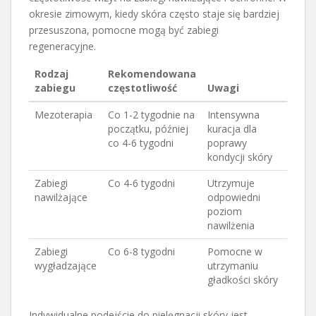
okresie zimowym, kiedy skóra często staje się bardziej
przesuszona, pomocne mogą być zabiegi
regeneracyjne.
Rodzaj
Rekomendowana
zabiegu
częstotliwość
Uwagi
Mezoterapia
Co 1-2 tygodnie na
Intensywna
początku, później
kuracja dla
co 4-6 tygodni
poprawy
kondycji skóry
Zabiegi
Co 4-6 tygodni
Utrzymuje
nawilżające
odpowiedni
poziom
nawilżenia
Zabiegi
Co 6-8 tygodni
Pomocne w
wygładzające
utrzymaniu
gładkości skóry
Indywidualne podejście do pielęgnacji skóry jest