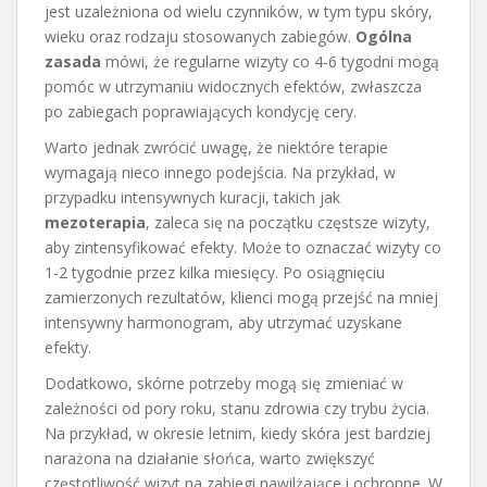
jest uzależniona od wielu czynników, w tym typu skóry,
wieku oraz rodzaju stosowanych zabiegów.
Ogólna
zasada
mówi, że regularne wizyty co 4-6 tygodni mogą
pomóc w utrzymaniu widocznych efektów, zwłaszcza
po zabiegach poprawiających kondycję cery.
Warto jednak zwrócić uwagę, że niektóre terapie
wymagają nieco innego podejścia. Na przykład, w
przypadku intensywnych kuracji, takich jak
mezoterapia
, zaleca się na początku częstsze wizyty,
aby zintensyfikować efekty. Może to oznaczać wizyty co
1-2 tygodnie przez kilka miesięcy. Po osiągnięciu
zamierzonych rezultatów, klienci mogą przejść na mniej
intensywny harmonogram, aby utrzymać uzyskane
efekty.
Dodatkowo, skórne potrzeby mogą się zmieniać w
zależności od pory roku, stanu zdrowia czy trybu życia.
Na przykład, w okresie letnim, kiedy skóra jest bardziej
narażona na działanie słońca, warto zwiększyć
częstotliwość wizyt na zabiegi nawilżające i ochronne. W