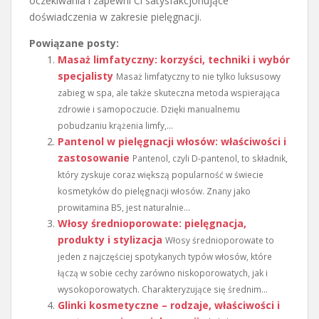
oczekiwania i zapewni Ci satysfakcjonujące
doświadczenia w zakresie pielęgnacji.
Powiązane posty:
Masaż limfatyczny: korzyści, techniki i wybór
specjalisty
Masaż limfatyczny to nie tylko luksusowy
zabieg w spa, ale także skuteczna metoda wspierająca
zdrowie i samopoczucie. Dzięki manualnemu
pobudzaniu krążenia limfy,...
Pantenol w pielęgnacji włosów: właściwości i
zastosowanie
Pantenol, czyli D-pantenol, to składnik,
który zyskuje coraz większą popularność w świecie
kosmetyków do pielęgnacji włosów. Znany jako
prowitamina B5, jest naturalnie...
Włosy średnioporowate: pielęgnacja,
produkty i stylizacja
Włosy średnioporowate to
jeden z najczęściej spotykanych typów włosów, które
łączą w sobie cechy zarówno niskoporowatych, jak i
wysokoporowatych. Charakteryzujące się średnim...
Glinki kosmetyczne – rodzaje, właściwości i