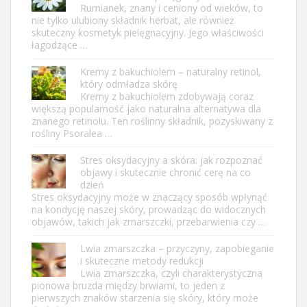
Rumianek, znany i ceniony od wieków, to
nie tylko ulubiony składnik herbat, ale również
skuteczny kosmetyk pielęgnacyjny. Jego właściwości
łagodzące …
Kremy z bakuchiolem – naturalny retinol,
który odmładza skórę
Kremy z bakuchiolem zdobywają coraz
większą popularność jako naturalna alternatywa dla
znanego retinolu. Ten roślinny składnik, pozyskiwany z
rośliny Psoralea …
Stres oksydacyjny a skóra: jak rozpoznać
objawy i skutecznie chronić cerę na co
dzień
Stres oksydacyjny może w znaczący sposób wpłynąć
na kondycję naszej skóry, prowadząc do widocznych
objawów, takich jak zmarszczki, przebarwienia czy …
Lwia zmarszczka – przyczyny, zapobieganie
i skuteczne metody redukcji
Lwia zmarszczka, czyli charakterystyczna
pionowa bruzda między brwiami, to jeden z
pierwszych znaków starzenia się skóry, który może