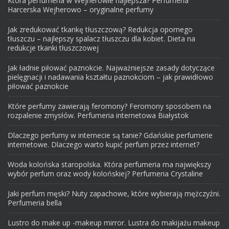
Która perfumeria w Wejherowie najlepsza? Perfumeria
Harcerska Wejherowo – oryginalne perfumy
Jak zredukować tkankę tłuszczową? Redukcja opornego
tłuszczu – najlepszy spalacz tłuszczu dla kobiet. Dieta na
redukcje tkanki tłuszczowej
Jak ładnie piłować paznokcie. Najważniejsze zasady dotyczące
pielęgnacji i nadawania kształtu paznokciom – jak prawidłowo
piłować paznokcie
Które perfumy zawierają feromony? Feromony sposobem na
rozpalenie zmysłów. Perfumeria internetowa Białystok
Dlaczego perfumy w internecie są tanie? Gdańskie perfumerie
internetowe. Dlaczego warto kupić perfum przez internet?
Woda kolońska staropolska. Która perfumeria ma największy
wybór perfum oraz wody kolońskiej? Perfumeria Crystaline
Jaki perfum męski? Nuty zapachowe, które wybierają mężczyźni.
Perfumeria bella
Lustro do make up -makeup mirror. Lustra do makijażu makeup