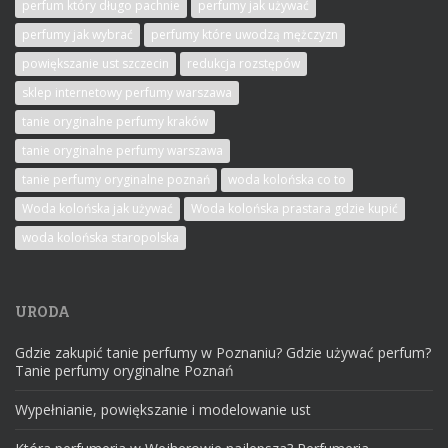
perfum który długo pachnie
perfumy jak używać
perfumy jak wybrać
perfumy które uwodzą mężczyzn
powiększanie ust szczecin
redukcja rozstępów
sklep internetowy perfumy warszawa
tanie oryginalne perfumy kraków
tanie oryginalne perfumy warszawa
tanie perfumy oryginalne poznań
woda kolońska co to
Woda kolońska jak używać
Woda kolońska prastara gdzie kupić
woda kolońska staropolska
URODA
Gdzie zakupić tanie perfumy w Poznaniu? Gdzie używać perfum?
Tanie perfumy oryginalne Poznań
Wypełnianie, powiększanie i modelowanie ust