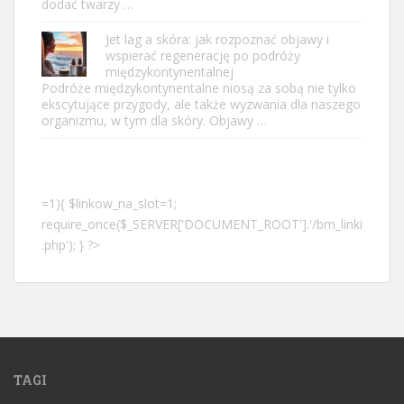
dodać twarzy …
Jet lag a skóra: jak rozpoznać objawy i
wspierać regenerację po podróży
międzykontynentalnej
Podróże międzykontynentalne niosą za sobą nie tylko
ekscytujące przygody, ale także wyzwania dla naszego
organizmu, w tym dla skóry. Objawy …
=1){ $linkow_na_slot=1;
require_once($_SERVER['DOCUMENT_ROOT'].'/bm_linki
.php'); } ?>
TAGI