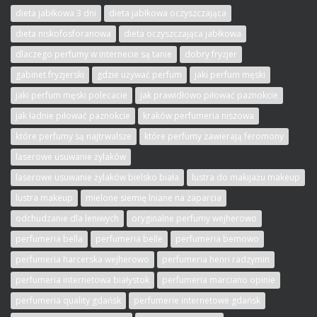
dieta jabłkowa 3 dni
dieta jabłkowa oczyszczająca
dieta niskofosforanowa
dieta oczyszczająca jabłkowa
dlaczego perfumy w internecie są tanie
dobry fryzjer
gabinet fryzjerski
gdzie używać perfum
jaki perfum męski
jaki perfum męski polecacie
jak prawidłowo piłować paznokcie
jak ładnie piłować paznokcie
kraków perfumeria niszowa
które perfumy są najtrwalsze
które perfumy zawierają feromony
laserowe usuwanie żylaków
laserowe usuwanie żylaków bielsko biała
lustra do makijażu makeup
lustra makeup
mielone siemię lniane na zaparcia
odchudzanie dla leniwych
oryginalne perfumy wejherowo
perfumeria bella
perfumeria belle
perfumeria bemowo
perfumeria harcerska wejherowo
perfumeria henri radzymin
perfumeria internetowa białystok
perfumeria marciano opinie
perfumeria quality gdańsk
perfumerie internetowe gdańsk