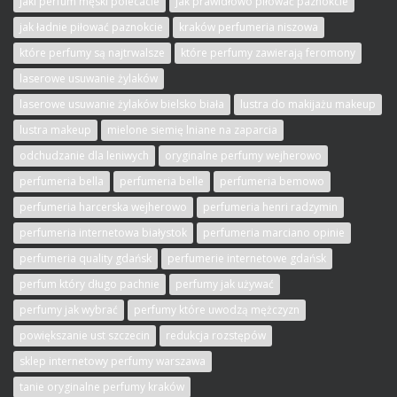
jaki perfum męski polecacie
jak prawidłowo piłować paznokcie
jak ładnie piłować paznokcie
kraków perfumeria niszowa
które perfumy są najtrwalsze
które perfumy zawierają feromony
laserowe usuwanie żylaków
laserowe usuwanie żylaków bielsko biała
lustra do makijażu makeup
lustra makeup
mielone siemię lniane na zaparcia
odchudzanie dla leniwych
oryginalne perfumy wejherowo
perfumeria bella
perfumeria belle
perfumeria bemowo
perfumeria harcerska wejherowo
perfumeria henri radzymin
perfumeria internetowa białystok
perfumeria marciano opinie
perfumeria quality gdańsk
perfumerie internetowe gdańsk
perfum który długo pachnie
perfumy jak używać
perfumy jak wybrać
perfumy które uwodzą mężczyzn
powiększanie ust szczecin
redukcja rozstępów
sklep internetowy perfumy warszawa
tanie oryginalne perfumy kraków