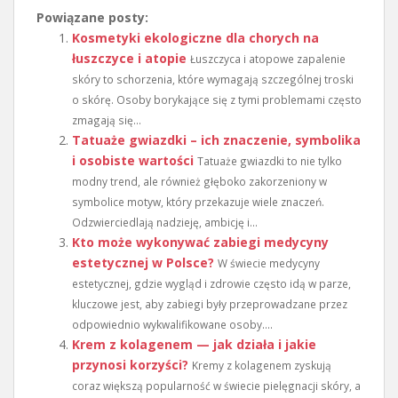
Powiązane posty:
Kosmetyki ekologiczne dla chorych na
łuszczyce i atopie
Łuszczyca i atopowe zapalenie
skóry to schorzenia, które wymagają szczególnej troski
o skórę. Osoby borykające się z tymi problemami często
zmagają się...
Tatuaże gwiazdki – ich znaczenie, symbolika
i osobiste wartości
Tatuaże gwiazdki to nie tylko
modny trend, ale również głęboko zakorzeniony w
symbolice motyw, który przekazuje wiele znaczeń.
Odzwierciedlają nadzieję, ambicję i...
Kto może wykonywać zabiegi medycyny
estetycznej w Polsce?
W świecie medycyny
estetycznej, gdzie wygląd i zdrowie często idą w parze,
kluczowe jest, aby zabiegi były przeprowadzane przez
odpowiednio wykwalifikowane osoby....
Krem z kolagenem — jak działa i jakie
przynosi korzyści?
Kremy z kolagenem zyskują
coraz większą popularność w świecie pielęgnacji skóry, a