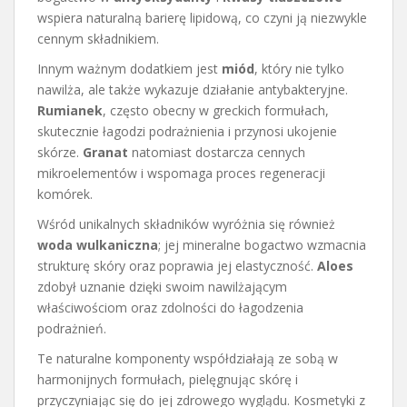
wspiera naturalną barierę lipidową, co czyni ją niezwykle
cennym składnikiem.
Innym ważnym dodatkiem jest
miód
, który nie tylko
nawilża, ale także wykazuje działanie antybakteryjne.
Rumianek
, często obecny w greckich formułach,
skutecznie łagodzi podrażnienia i przynosi ukojenie
skórze.
Granat
natomiast dostarcza cennych
mikroelementów i wspomaga proces regeneracji
komórek.
Wśród unikalnych składników wyróżnia się również
woda wulkaniczna
; jej mineralne bogactwo wzmacnia
strukturę skóry oraz poprawia jej elastyczność.
Aloes
zdobył uznanie dzięki swoim nawilżającym
właściwościom oraz zdolności do łagodzenia
podrażnień.
Te naturalne komponenty współdziałają ze sobą w
harmonijnych formułach, pielęgnując skórę i
przyczyniając się do jej zdrowego wyglądu. Kosmetyki z