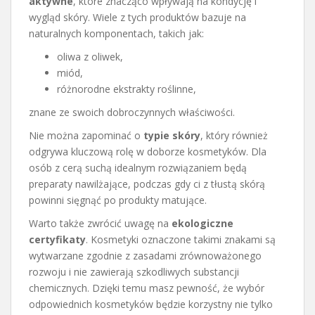
aktywne
, które znacząco wpływają na kondycję i
wygląd skóry. Wiele z tych produktów bazuje na
naturalnych komponentach, takich jak:
oliwa z oliwek,
miód,
różnorodne ekstrakty roślinne,
znane ze swoich dobroczynnych właściwości.
Nie można zapominać o
typie skóry
, który również
odgrywa kluczową rolę w doborze kosmetyków. Dla
osób z cerą suchą idealnym rozwiązaniem będą
preparaty nawilżające, podczas gdy ci z tłustą skórą
powinni sięgnąć po produkty matujące.
Warto także zwrócić uwagę na
ekologiczne
certyfikaty
. Kosmetyki oznaczone takimi znakami są
wytwarzane zgodnie z zasadami zrównoważonego
rozwoju i nie zawierają szkodliwych substancji
chemicznych. Dzięki temu masz pewność, że wybór
odpowiednich kosmetyków będzie korzystny nie tylko