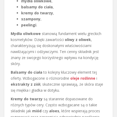
mydła oliwkowe
,
balsamy do ciała
,
kremy do twarzy
,
szampony
,
peelingi
.
Mydła oliwkowe
stanowią fundament wielu greckich
kosmetyków. Dzięki zawartości
oliwy z oliwek
,
charakteryzują się doskonałymi właściwościami
nawilżającymi i odżywczymi. Ten cenny składnik jest
znany ze swojego korzystnego wpływu na kondycję
skóry.
Balsamy do ciała
to kolejny kluczowy element tej
oferty. Wzbogacone o różnorodne
oleje roślinne
i
ekstrakty z ziół
, skutecznie sprawiają, że skóra staje
się miękka i gładka w dotyku.
Kremy do twarzy
są starannie dopasowane do
różnych typów cery. Często wzbogacane są o takie
składniki jak
miód
czy
aloes
, które wspierają proces
regeneracji oraz zapewniają odpowiednie nawilżenie.