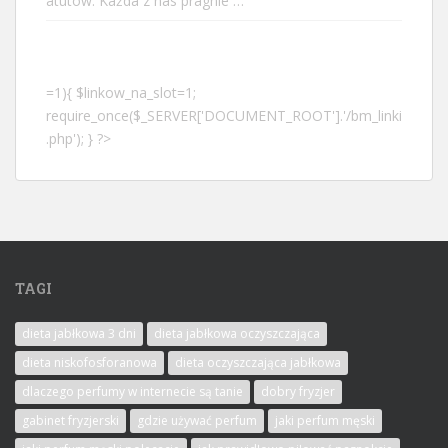
atutów. Każda z nas pragnie …
=1){ $linkow_na_slot=1;
require_once($_SERVER['DOCUMENT_ROOT'].'/bm_linki
.php'); } ?>
TAGI
dieta jabłkowa 3 dni
dieta jabłkowa oczyszczająca
dieta niskofosforanowa
dieta oczyszczająca jabłkowa
dlaczego perfumy w internecie są tanie
dobry fryzjer
gabinet fryzjerski
gdzie używać perfum
jaki perfum męski