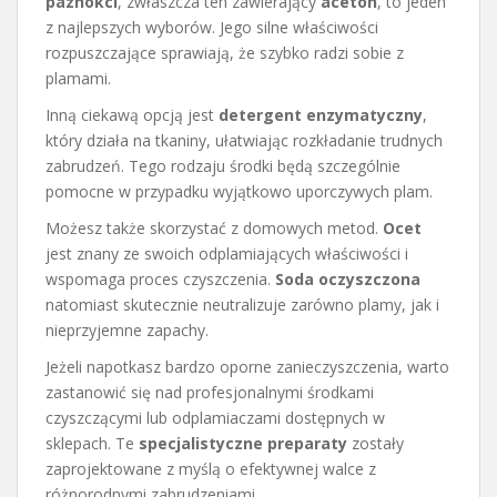
paznokci
, zwłaszcza ten zawierający
aceton
, to jeden
z najlepszych wyborów. Jego silne właściwości
rozpuszczające sprawiają, że szybko radzi sobie z
plamami.
Inną ciekawą opcją jest
detergent enzymatyczny
,
który działa na tkaniny, ułatwiając rozkładanie trudnych
zabrudzeń. Tego rodzaju środki będą szczególnie
pomocne w przypadku wyjątkowo uporczywych plam.
Możesz także skorzystać z domowych metod.
Ocet
jest znany ze swoich odplamiających właściwości i
wspomaga proces czyszczenia.
Soda oczyszczona
natomiast skutecznie neutralizuje zarówno plamy, jak i
nieprzyjemne zapachy.
Jeżeli napotkasz bardzo oporne zanieczyszczenia, warto
zastanowić się nad profesjonalnymi środkami
czyszczącymi lub odplamiaczami dostępnych w
sklepach. Te
specjalistyczne preparaty
zostały
zaprojektowane z myślą o efektywnej walce z
różnorodnymi zabrudzeniami.