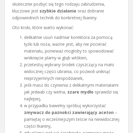
skutecznie pozbyć się tego rodzaju zabrudzenia,
kluczowe jest
szybkie działanie
oraz dobranie
odpowiednich technik do konkretnej tkaniny.
Oto kroki, które warto wykonać:
delikatnie usuń nadmiar korektora za pomocą
łyżki lub noża, ważne jest, aby nie pocierać
materiału, ponieważ mogłoby to spowodować
wniknięcie plamy w głąb włókien,
przetestuj wybrany środek czyszczący na mało
widocznej części ubrania, co pozwoli uniknąć
nieprzyjemnych niespodzianek,
jeśli masz do czynienia z delikatnymi materiałami
jak jedwab czy wełna,
szare mydło
sprawdzi się
najlepiej,
w przypadku bawełny spróbuj wykorzystać
zmywacz do paznokci zawierający aceton
–
pamiętaj o wcześniejszym teście na niewidocznej
części tkaniny,
gdy plama jest już zaschnięta, pomocna może