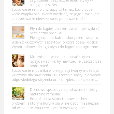
zagrożenia i bezpieczne alternatywy w
pielęgnacji skóry
Stosowanie retinolu w ciąży to temat, który budzi
wiele wątpliwości. Warto wiedzieć, że jego użycie jest
zdecydowanie niewskazane, ponieważ może …
Płyn do kąpieli dla niemowląt – jak wybrać
bezpieczny produkt?
Pielęgnacja delikatnej skóry niemowląt to
jeden z kluczowych aspektów, o które dbają rodzice.
Wybór odpowiedniego płynu do kąpieli ma ogromne …
Mocznik na twarz: jak dobrać stężenie i
łączyć składniki, by nawilżać i złuszczać bez
podrażnień
Stosowanie mocznika w pielęgnacji twarzy może być
kluczowe dla nawilżenia i złuszczania skóry, ale wybór
odpowiedniego stężenia oraz bezpieczne łączenie …
Domowe sposoby na podrażnienia skóry:
naturalne remedia
Podrażnienia skóry to powszechny
problem, z którym boryka się wiele osób, niezależnie
od wieku czy typu cery. Często wynikają one …