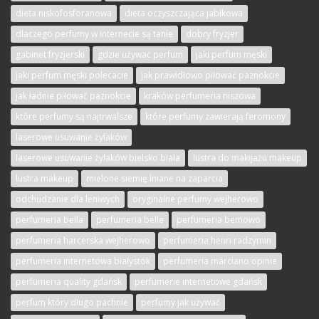
dieta niskofosforanowa
dieta oczyszczająca jabłkowa
dlaczego perfumy w internecie są tanie
dobry fryzjer
gabinet fryzjerski
gdzie używać perfum
jaki perfum męski
jaki perfum męski polecacie
jak prawidłowo piłować paznokcie
jak ładnie piłować paznokcie
kraków perfumeria niszowa
które perfumy są najtrwalsze
które perfumy zawierają feromony
laserowe usuwanie żylaków
laserowe usuwanie żylaków bielsko biała
lustra do makijażu makeup
lustra makeup
mielone siemię lniane na zaparcia
odchudzanie dla leniwych
oryginalne perfumy wejherowo
perfumeria bella
perfumeria belle
perfumeria bemowo
perfumeria harcerska wejherowo
perfumeria henri radzymin
perfumeria internetowa białystok
perfumeria marciano opinie
perfumeria quality gdańsk
perfumerie internetowe gdańsk
perfum który długo pachnie
perfumy jak używać