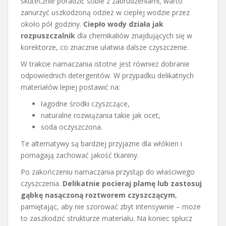
skutecznie poradzić sobie z zabrudzeniami, warto
zanurzyć uszkodzoną odzież w ciepłej wodzie przez
około pół godziny.
Ciepło wody działa jak
rozpuszczalnik
dla chemikaliów znajdujących się w
korektorze, co znacznie ułatwia dalsze czyszczenie.
W trakcie namaczania istotne jest również dobranie
odpowiednich detergentów. W przypadku delikatnych
materiałów lepiej postawić na:
łagodne środki czyszczące,
naturalne rozwiązania takie jak ocet,
soda oczyszczona.
Te alternatywy są bardziej przyjazne dla włókien i
pomagają zachować jakość tkaniny.
Po zakończeniu namaczania przystąp do właściwego
czyszczenia.
Delikatnie pocieraj plamę lub zastosuj
gąbkę nasączoną roztworem czyszczącym
,
pamiętając, aby nie szorować zbyt intensywnie – może
to zaszkodzić strukturze materiału. Na koniec spłucz