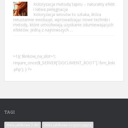
Koloryzacja metodą tapiru – naturalny efekt
i łatwa pielęgnacja
Koloryzacja włosów to sztuka, która
nieustannie ewoluuje, wprowadzając nowe techniki i
metody, które umożliwiają uzyskanie zdumiewających
efektów. Jedną z najnowszych …
=1){ $linkow_na_slot=1;
require_once($_SERVER['DOCUMENT_ROOT'].'/bm_linki
.php'); } ?>
TAGI
dieta jabłkowa 3 dni
dieta jabłkowa oczyszczająca