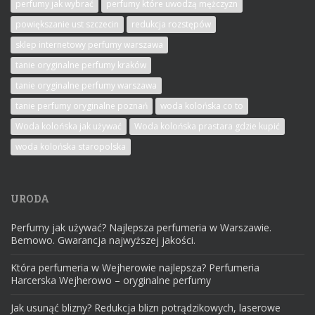
perfumy jak wybrać
perfumy które uwodzą mężczyzn
powiększanie ust szczecin
redukcja rozstępów
sklep internetowy perfumy warszawa
tanie oryginalne perfumy kraków
tanie oryginalne perfumy warszawa
tanie perfumy oryginalne poznań
woda kolońska co to
Woda kolońska jak używać
Woda kolońska prastara gdzie kupić
woda kolońska staropolska
URODA
Perfumy jak używać? Najlepsza perfumeria w Warszawie.
Bemowo. Gwarancja najwyższej jakości.
Która perfumeria w Wejherowie najlepsza? Perfumeria
Harcerska Wejherowo – oryginalne perfumy
Jak usunąć blizny? Redukcja blizn potrądzikowych, laserowe