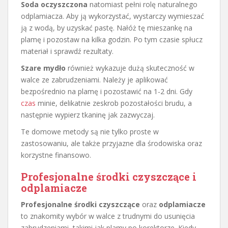
Soda oczyszczona
natomiast pełni rolę naturalnego
odplamiacza. Aby ją wykorzystać, wystarczy wymieszać
ją z wodą, by uzyskać pastę. Nałóż tę mieszankę na
plamę i pozostaw na kilka godzin. Po tym czasie spłucz
materiał i sprawdź rezultaty.
Szare mydło
również wykazuje dużą skuteczność w
walce ze zabrudzeniami. Należy je aplikować
bezpośrednio na plamę i pozostawić na 1-2 dni. Gdy
czas
minie, delikatnie zeskrob pozostałości brudu, a
następnie wypierz tkaninę jak zazwyczaj.
Te domowe metody są nie tylko proste w
zastosowaniu, ale także przyjazne dla środowiska oraz
korzystne finansowo.
Profesjonalne środki czyszczące i
odplamiacze
Profesjonalne środki czyszczące
oraz
odplamiacze
to znakomity wybór w walce z trudnymi do usunięcia
zabrudzeniami, takimi jak plamy po korektorze. Kiedy