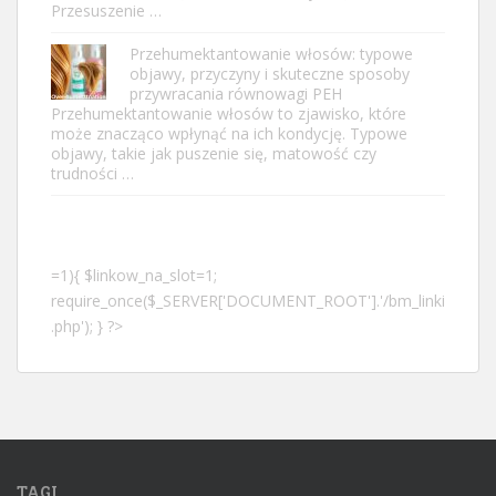
Przesuszenie …
Przehumektantowanie włosów: typowe
objawy, przyczyny i skuteczne sposoby
przywracania równowagi PEH
Przehumektantowanie włosów to zjawisko, które
może znacząco wpłynąć na ich kondycję. Typowe
objawy, takie jak puszenie się, matowość czy
trudności …
=1){ $linkow_na_slot=1;
require_once($_SERVER['DOCUMENT_ROOT'].'/bm_linki
.php'); } ?>
TAGI