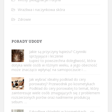
Wrażliwa i naczynkowa skóra
Zdrowie
PORADY UDODY
Jakie są przyczyny łupieżu? Czynniki
sprzyjające i leczenie
Łupież to powszechna dolegliwość, która
dotyka wiele osób w różnym wieku, a jego obecność
może znacząco wpłynąć na samopoczucie i …
Jak wybrać idealny podkład do cery
porowatej? Przewodnik po kosmetykach
Podkład do cery porowatej to temat, który
zainteresuje wiele osób zmagających się z problemem
rozszerzonych porów oraz nadmierne produkcją
sebum. …
Szkodliwe składniki w kosmetykach – co