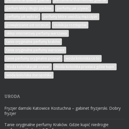
perfum który długo pachnie
perfumy jak używać
perfumy jak wybrać
perfumy które uwodzą mężczyzn
powiększanie ust szczecin
redukcja rozstępów
sklep internetowy perfumy warszawa
tanie oryginalne perfumy kraków
tanie oryginalne perfumy warszawa
tanie perfumy oryginalne poznań
woda kolońska co to
Woda kolońska jak używać
Woda kolońska prastara gdzie kupić
woda kolońska staropolska
URODA
Fryzjer damski Katowice Kostuchna – gabinet fryzjerski. Dobry
fryzjer
Tanie oryginalne perfumy Kraków. Gdzie kupić niedrogie