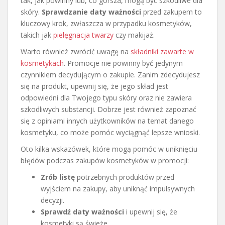
tak, jak powinny lub, co gorsza, mogą być szkodliwe dla
skóry.
Sprawdzanie daty ważności
przed zakupem to
kluczowy krok, zwłaszcza w przypadku kosmetyków,
takich jak
pielęgnacja twarzy
czy makijaż.
Warto również zwrócić uwagę na
składniki zawarte w
kosmetykach
. Promocje nie powinny być jedynym
czynnikiem decydującym o zakupie. Zanim zdecydujesz
się na produkt, upewnij się, że jego skład jest
odpowiedni dla Twojego typu skóry oraz nie zawiera
szkodliwych substancji. Dobrze jest również zapoznać
się z opiniami innych użytkowników na temat danego
kosmetyku, co może pomóc wyciągnąć lepsze wnioski.
Oto kilka wskazówek, które mogą pomóc w uniknięciu
błędów podczas zakupów kosmetyków w promocji:
Zrób listę
potrzebnych produktów przed
wyjściem na zakupy, aby uniknąć impulsywnych
decyzji.
Sprawdź daty ważności
i upewnij się, że
kosmetyki są świeże.