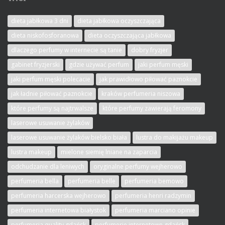
dieta jabłkowa 3 dni
dieta jabłkowa oczyszczająca
dieta niskofosforanowa
dieta oczyszczająca jabłkowa
dlaczego perfumy w internecie są tanie
dobry fryzjer
gabinet fryzjerski
gdzie używać perfum
jaki perfum męski
jaki perfum męski polecacie
jak prawidłowo piłować paznokcie
jak ładnie piłować paznokcie
kraków perfumeria niszowa
które perfumy są najtrwalsze
które perfumy zawierają feromony
laserowe usuwanie żylaków
laserowe usuwanie żylaków bielsko biała
lustra do makijażu makeup
lustra makeup
mielone siemię lniane na zaparcia
odchudzanie dla leniwych
oryginalne perfumy wejherowo
perfumeria bella
perfumeria belle
perfumeria bemowo
perfumeria harcerska wejherowo
perfumeria henri radzymin
perfumeria internetowa białystok
perfumeria marciano opinie
perfumeria quality gdańsk
perfumerie internetowe gdańsk