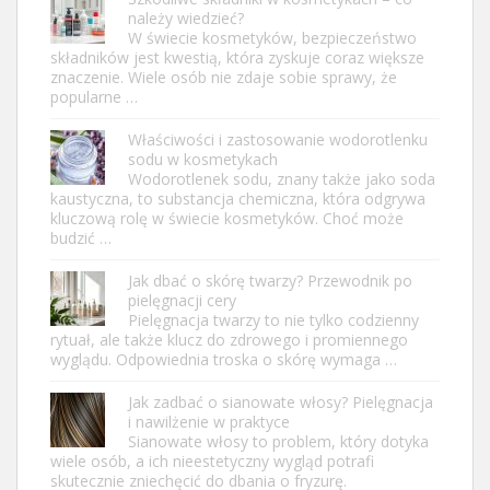
należy wiedzieć?
W świecie kosmetyków, bezpieczeństwo
składników jest kwestią, która zyskuje coraz większe
znaczenie. Wiele osób nie zdaje sobie sprawy, że
popularne …
Właściwości i zastosowanie wodorotlenku
sodu w kosmetykach
Wodorotlenek sodu, znany także jako soda
kaustyczna, to substancja chemiczna, która odgrywa
kluczową rolę w świecie kosmetyków. Choć może
budzić …
Jak dbać o skórę twarzy? Przewodnik po
pielęgnacji cery
Pielęgnacja twarzy to nie tylko codzienny
rytuał, ale także klucz do zdrowego i promiennego
wyglądu. Odpowiednia troska o skórę wymaga …
Jak zadbać o sianowate włosy? Pielęgnacja
i nawilżenie w praktyce
Sianowate włosy to problem, który dotyka
wiele osób, a ich nieestetyczny wygląd potrafi
skutecznie zniechęcić do dbania o fryzurę.