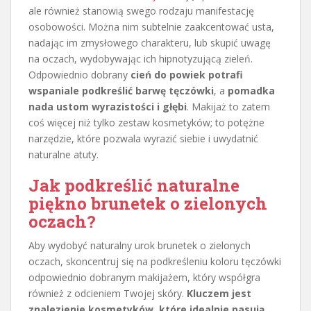
ale również stanowią swego rodzaju manifestację
osobowości. Można nim subtelnie zaakcentować usta,
nadając im zmysłowego charakteru, lub skupić uwagę
na oczach, wydobywając ich hipnotyzującą zieleń.
Odpowiednio dobrany
cień do powiek potrafi
wspaniale podkreślić barwę tęczówki
, a
pomadka
nada ustom wyrazistości i głębi
. Makijaż to zatem
coś więcej niż tylko zestaw kosmetyków; to potężne
narzędzie, które pozwala wyrazić siebie i uwydatnić
naturalne atuty.
Jak podkreślić naturalne
piękno brunetek o zielonych
oczach?
Aby wydobyć naturalny urok brunetek o zielonych
oczach, skoncentruj się na podkreśleniu koloru tęczówki
odpowiednio dobranym makijażem, który współgra
również z odcieniem Twojej skóry.
Kluczem jest
znalezienie kosmetyków, które idealnie pasują