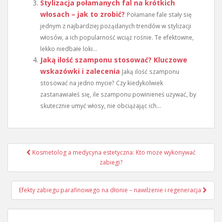
Stylizacja połamanych fal na krótkich
włosach – jak to zrobić?
Połamane fale stały się
jednym z najbardziej pożądanych trendów w stylizacji
włosów, a ich popularność wciąż rośnie. Te efektowne,
lekko niedbałe loki...
Jaką ilość szamponu stosować? Kluczowe
wskazówki i zalecenia
Jaką ilość szamponu
stosować na jedno mycie? Czy kiedykolwiek
zastanawiałeś się, ile szamponu powinieneś używać, by
skutecznie umyć włosy, nie obciążając ich...
Nawigacja
Kosmetolog a medycyna estetyczna: Kto może wykonywać
wpisu
zabiegi?
Efekty zabiegu parafinowego na dłonie – nawilżenie i regeneracja