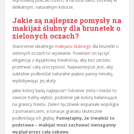
Wymodeluj policzki różem, a na usta nałóż szminkę w
delikatnym, naturalnym kolorze.
Jakie są najlepsze pomysły na
makijaż ślubny dla brunetek o
zielonych oczach?
Stworzenie idealnego
makijażu ślubnego
dla brunetki o
zielonych oczach to wyzwanie. Powinien on łączyć
elegancję z wyjątkową trwałością, aby bez zarzutu
przetrwać całą uroczystość. Najważniejsze jest, aby
subtelnie podkreślał naturalne piękno panny młodej,
wydobywając jej atuty.
Jakie kolory będą najlepsze? Odcienie złota i miedzi to
zawsze trafny wybór, podobnie jak kolory balansujące
na granicy fioletu. Zieleń tęczówek wspaniale współgra
z pomarańczem, a tonacje granatu skutecznie
podkreślają ich głębię.
Pamiętajmy, że trwałość to
podstawa – makijaż musi zachować nienaganny
wygląd przez całą zabawę.