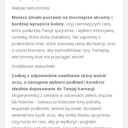
Makijaż wieczorowy:
Możesz śmiało postawić na mocniejsze akcenty i
bardziej wyraziste kolory.
Użyj ciemniejszych cieni,
które podkreślą Twoje spojrzenie, i wybierz intensywną
szminkę, która doda charakteru. Nie zapomnij o
podkreśleniu brwi, które stanowią ramę dla twarzy, oraz
o użyciu bronzera, aby wymodelować rysy. Pamiętaj,
wieczorowy look ma przyciągać wzrok!
Dodatkowe wskazówki:
Zadbaj o odpowiednie nawilżenie skóry wokół
oczu, a następnie wybierz podkład i korektor
idealnie dopasowane do Twojej karnacji.
Eksperymentuj z cieniami w odcieniach zieleni, brązów
lub fioletów – zwłaszcza fioletowe tony potrafią
wspaniale podkreślić zielone tęczówki. Rozświetl
wewnętrzne kąciki oczu, aby dodać blasku spojrzeniu.
Użyj tuszu do rzęs, aby je wydłużyć i pogrubić.