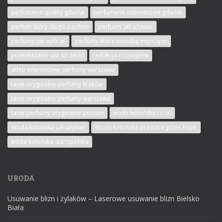
perfumeria quality gdańsk
perfumerie internetowe gdańsk
perfum który długo pachnie
perfumy jak używać
perfumy jak wybrać
perfumy które uwodzą mężczyzn
powiększanie ust szczecin
redukcja rozstępów
sklep internetowy perfumy warszawa
tanie oryginalne perfumy kraków
tanie oryginalne perfumy warszawa
tanie perfumy oryginalne poznań
woda kolońska co to
Woda kolońska jak używać
Woda kolońska prastara gdzie kupić
woda kolońska staropolska
URODA
Usuwanie blizn i żylaków – Laserowe usuwanie blizn Bielsko
Biała