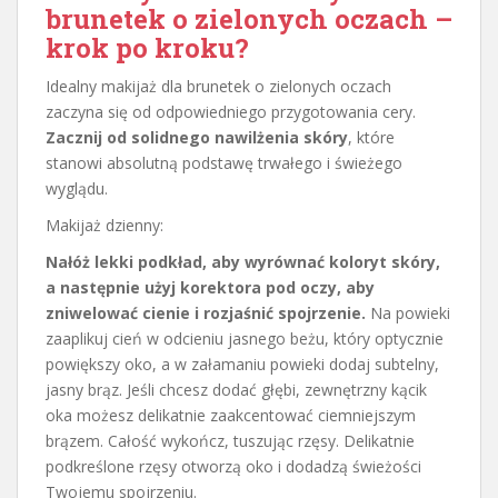
brunetek o zielonych oczach –
krok po kroku?
Idealny makijaż dla brunetek o zielonych oczach
zaczyna się od odpowiedniego przygotowania cery.
Zacznij od solidnego nawilżenia skóry
, które
stanowi absolutną podstawę trwałego i świeżego
wyglądu.
Makijaż dzienny:
Nałóż lekki podkład, aby wyrównać koloryt skóry,
a następnie użyj korektora pod oczy, aby
zniwelować cienie i rozjaśnić spojrzenie.
Na powieki
zaaplikuj cień w odcieniu jasnego beżu, który optycznie
powiększy oko, a w załamaniu powieki dodaj subtelny,
jasny brąz. Jeśli chcesz dodać głębi, zewnętrzny kącik
oka możesz delikatnie zaakcentować ciemniejszym
brązem. Całość wykończ, tuszując rzęsy. Delikatnie
podkreślone rzęsy otworzą oko i dodadzą świeżości
Twojemu spojrzeniu.