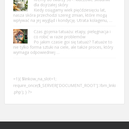
dla dojrzałej skóry
Kiedy osiągamy wiek pięćdziesięciu lat,
nasza skóra przechodzi szereg zmian, które mogą
wpływać na jej wygląd i kondycję. Utrata kolagenu, …
Czas gojenia tatuażu: etapy, pielęgnacja i
co robić w razie problemów
Po jakim czasie goi się tatuaż? Tatuaże to
nie tylko forma sztuki na ciele, ale także proces, który
wymaga odpowiedniej …
=1){ $linkow_na_slot=1;
require_once($_SERVER['DOCUMENT_ROOT'].'/bm_linki
.php'); } ?>