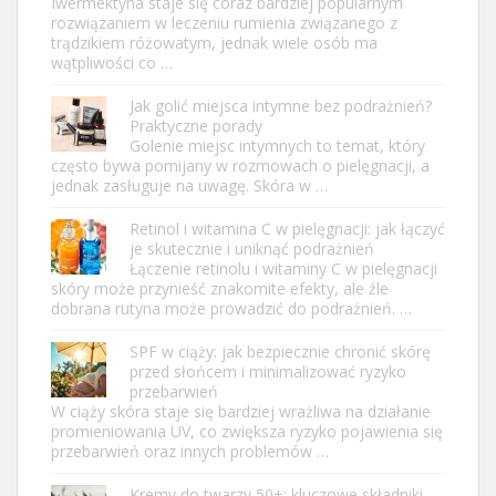
Iwermektyna staje się coraz bardziej popularnym
rozwiązaniem w leczeniu rumienia związanego z
trądzikiem różowatym, jednak wiele osób ma
wątpliwości co …
Jak golić miejsca intymne bez podrażnień?
Praktyczne porady
Golenie miejsc intymnych to temat, który
często bywa pomijany w rozmowach o pielęgnacji, a
jednak zasługuje na uwagę. Skóra w …
Retinol i witamina C w pielęgnacji: jak łączyć
je skutecznie i uniknąć podrażnień
Łączenie retinolu i witaminy C w pielęgnacji
skóry może przynieść znakomite efekty, ale źle
dobrana rutyna może prowadzić do podrażnień. …
SPF w ciąży: jak bezpiecznie chronić skórę
przed słońcem i minimalizować ryzyko
przebarwień
W ciąży skóra staje się bardziej wrażliwa na działanie
promieniowania UV, co zwiększa ryzyko pojawienia się
przebarwień oraz innych problemów …
Kremy do twarzy 50+: kluczowe składniki