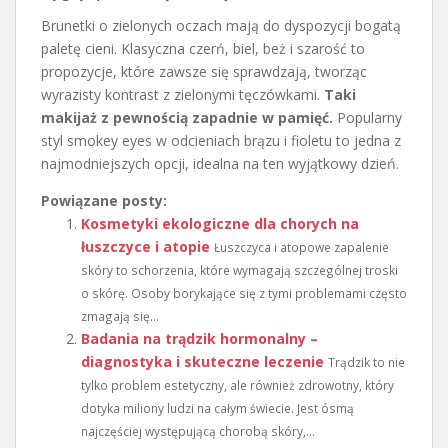
Brunetki o zielonych oczach mają do dyspozycji bogatą
paletę cieni. Klasyczna czerń, biel, beż i szarość to
propozycje, które zawsze się sprawdzają, tworząc
wyrazisty kontrast z zielonymi tęczówkami.
Taki
makijaż z pewnością zapadnie w pamięć.
Popularny
styl smokey eyes w odcieniach brązu i fioletu to jedna z
najmodniejszych opcji, idealna na ten wyjątkowy dzień.
Powiązane posty:
Kosmetyki ekologiczne dla chorych na
łuszczyce i atopie
Łuszczyca i atopowe zapalenie
skóry to schorzenia, które wymagają szczególnej troski
o skórę. Osoby borykające się z tymi problemami często
zmagają się...
Badania na trądzik hormonalny –
diagnostyka i skuteczne leczenie
Trądzik to nie
tylko problem estetyczny, ale również zdrowotny, który
dotyka miliony ludzi na całym świecie. Jest ósmą
najczęściej występującą chorobą skóry,...