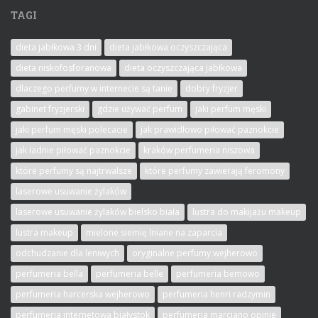
TAGI
dieta jabłkowa 3 dni
dieta jabłkowa oczyszczająca
dieta niskofosforanowa
dieta oczyszczająca jabłkowa
dlaczego perfumy w internecie są tanie
dobry fryzjer
gabinet fryzjerski
gdzie używać perfum
jaki perfum męski
jaki perfum męski polecacie
jak prawidłowo piłować paznokcie
jak ładnie piłować paznokcie
kraków perfumeria niszowa
które perfumy są najtrwalsze
które perfumy zawierają feromony
laserowe usuwanie żylaków
laserowe usuwanie żylaków bielsko biała
lustra do makijażu makeup
lustra makeup
mielone siemię lniane na zaparcia
odchudzanie dla leniwych
oryginalne perfumy wejherowo
perfumeria bella
perfumeria belle
perfumeria bemowo
perfumeria harcerska wejherowo
perfumeria henri radzymin
perfumeria internetowa białystok
perfumeria marciano opinie