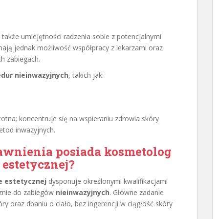
 także umiejętności radzenia sobie z potencjalnymi
ają jednak możliwość współpracy z lekarzami oraz
ch zabiegach.
edur nieinwazyjnych
, takich jak:
istotna; koncentruje się na wspieraniu zdrowia skóry
etod inwazyjnych.
rawnienia posiada kosmetolog
estetycznej?
 estetycznej
dysponuje określonymi kwalifikacjami
cznie do zabiegów
nieinwazyjnych
. Główne zadanie
y oraz dbaniu o ciało, bez ingerencji w ciągłość skóry