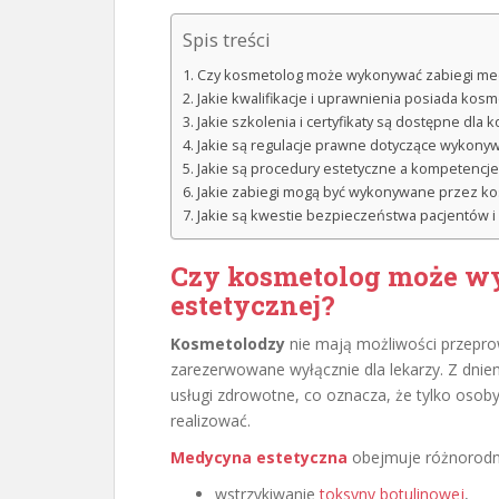
Spis treści
Czy kosmetolog może wykonywać zabiegi med
Jakie kwalifikacje i uprawnienia posiada kos
Jakie szkolenia i certyfikaty są dostępne dl
Jakie są regulacje prawne dotyczące wykony
Jakie są procedury estetyczne a kompeten
Jakie zabiegi mogą być wykonywane przez k
Jakie są kwestie bezpieczeństwa pacjentów i
Czy kosmetolog może w
estetycznej?
Kosmetolodzy
nie mają możliwości przepro
zarezerwowane wyłącznie dla lekarzy. Z dni
usługi zdrowotne, co oznacza, że tylko oso
realizować.
Medycyna estetyczna
obejmuje różnorodne
wstrzykiwanie
toksyny botulinowej
,