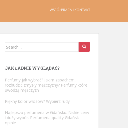
WSPÓŁPRACA I KONTAKT
Search
for:
JAK ŁADNIE WYGLĄDAĆ?
Perfumy jak wybrać? Jakim zapachem,
rozbudzić zmysły mężczyzny? Perfumy które
uwodzą mężczyzn
Piękny kolor włosów? Wybierz rudy
Najlepsza perfumeria w Gdańsku. Niskie ceny
i duży wybór. Perfumeria quality Gdańsk –
opinie