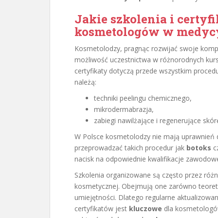
Jakie szkolenia i certyf
kosmetologów w medycy
Kosmetolodzy, pragnąc rozwijać swoje kompe
możliwość uczestnictwa w różnorodnych kursa
certyfikaty dotyczą przede wszystkim proced
należą:
techniki peelingu chemicznego,
mikrodermabrazja,
zabiegi nawilżające i regenerujące skór
W Polsce kosmetolodzy nie mają uprawnień d
przeprowadzać takich procedur jak
botoks
c
nacisk na odpowiednie kwalifikacje zawodowe
Szkolenia organizowane są często przez różne
kosmetycznej. Obejmują one zarówno teoretyc
umiejętności. Dlatego regularne aktualizowa
certyfikatów jest
kluczowe
dla kosmetologów