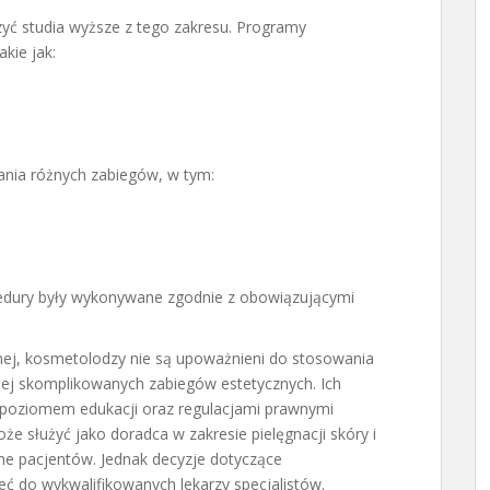
yć studia wyższe z tego zakresu. Programy
kie jak:
nia różnych zabiegów, w tym:
ocedury były wykonywane zgodnie z obowiązującymi
nej, kosmetolodzy nie są upoważnieni do stosowania
dziej skomplikowanych zabiegów estetycznych. Ich
z poziomem edukacji oraz regulacjami prawnymi
e służyć jako doradca w zakresie pielęgnacji skóry i
ne pacjentów. Jednak decyzje dotyczące
ć do wykwalifikowanych lekarzy specjalistów.