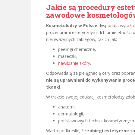
Jakie są procedury este
zawodowe kosmetologó
Kosmetolodzy w Polsce
dysponują wyraźni
procedurami estetycznymi. Ich umiejętności 
nieinwazyjnych zabiegów, takich jak:
peelingi chemiczne,
maseczki,
nawilżanie skóry
.
Odpowiadają za pielęgnację cery oraz popraw
nie są uprawnieni do wykonywania proced
tkanki.
W trakcie swojej edukacji kosmetolodzy zdob
anatomii,
dermatologii,
podstawowych technik kosmetycznych.
Warto podkreślić, że
zabiegi estetyczne t