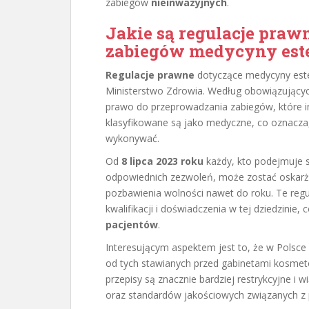
zabiegów
nieinwazyjnych
.
Jakie są regulacje pra
zabiegów medycyny est
Regulacje prawne
dotyczące medycyny estet
Ministerstwo Zdrowia. Według obowiązujący
prawo do przeprowadzania zabiegów, które in
klasyfikowane są jako medyczne, co oznacza
wykonywać.
Od
8 lipca 2023 roku
każdy, kto podejmuje 
odpowiednich zezwoleń, może zostać oskarżo
pozbawienia wolności nawet do roku. Te regu
kwalifikacji i doświadczenia w tej dziedzinie
pacjentów
.
Interesującym aspektem jest to, że w Polsce
od tych stawianych przed gabinetami kosme
przepisy są znacznie bardziej restrykcyjne i
oraz standardów jakościowych związanych z