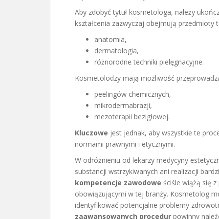
Aby zdobyć tytuł kosmetologa, należy ukończ
kształcenia zazwyczaj obejmują przedmioty ta
anatomia,
dermatologia,
różnorodne techniki pielęgnacyjne.
Kosmetolodzy mają możliwość przeprowadza
peelingów chemicznych,
mikrodermabrazji,
mezoterapii bezigłowej.
Kluczowe
jest jednak, aby wszystkie te pr
normami prawnymi i etycznymi.
W odróżnieniu od lekarzy medycyny estetycz
substancji wstrzykiwanych ani realizacji bar
kompetencje zawodowe
ściśle wiążą się 
obowiązującymi w tej branży. Kosmetolog moż
identyfikować potencjalne problemy zdrowot
zaawansowanych procedur
powinny należe