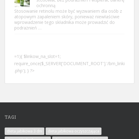
ochronną
Stosowanie retinolu może być wyzwaniem dla osób z
atopowym zapaleniem skóry, ponieważ niewłaściwe
wprowadzenie tego składnika może prowadzić do
podrażnień …
=1){ $linkow_na_slot=1;
require_once($_SERVER['DOCUMENT_ROOT'].'/bm_linki
.php'); } ?>
TAGI
dieta jabłkowa 3 dni
dieta jabłkowa oczyszczająca