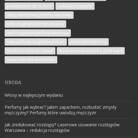
powiększanie ust szczecin
redukcja rozstępów
sklep internetowy perfumy warszawa
tanie oryginalne perfumy kraków
tanie oryginalne perfumy warszawa
tanie perfumy oryginalne poznań
woda kolońska co to
Woda kolońska jak używać
Woda kolońska prastara gdzie kupić
woda kolońska staropolska
URODA
Włosy w najlepszym wydaniu
Perfumy jak wybrać? Jakim zapachem, rozbudzić zmysły
mężczyzny? Perfumy które uwodzą mężczyzn
Jak zredukować rozstępy? Laserowe usuwanie rozstępów
Warszawa – redukcja rozstępów