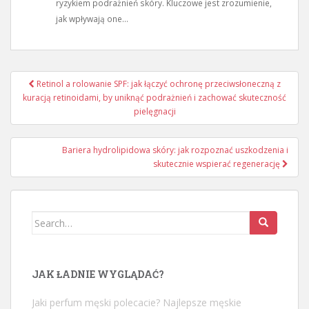
ryzykiem podrażnień skóry. Kluczowe jest zrozumienie,
jak wpływają one...
Nawigacja
Retinol a rolowanie SPF: jak łączyć ochronę przeciwsłoneczną z
wpisu
kuracją retinoidami, by uniknąć podrażnień i zachować skuteczność
pielęgnacji
Bariera hydrolipidowa skóry: jak rozpoznać uszkodzenia i
skutecznie wspierać regenerację
Search
for:
JAK ŁADNIE WYGLĄDAĆ?
Jaki perfum męski polecacie? Najlepsze męskie