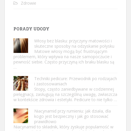
Zdrowie
PORADY UDODY
Włosy bez blasku: przyczyny matowości i
skuteczne sposoby na odzyskanie połysku
Matowe włosy mogą być frustrującym
problemem, który wpływa na nasze samopoczucie i
pewność siebie. Często przyczyną ich braku blasku są
…
Techniki pedicure: Przewodnik po rodzajach
i zastosowaniach
Stopy, często zaniedbywane w codziennej
pielęgnacji, zasługują na szczególną uwagę, zwłaszcza
w kontekście zdrowia i estetyki. Pedicure to nie tylko …
Niacynamid przy rumieniu: jak działa, dla
kogo jest bezpieczny i jak go stosować
prawidłowo
Niacynamid to składnik, który zyskuje popularność w