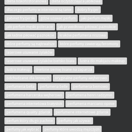
dieta niskofosforanowa
dieta oczyszczająca jabłkowa
dlaczego perfumy w internecie są tanie
dobry fryzjer
gabinet fryzjerski
gdzie używać perfum
jaki perfum męski
jaki perfum męski polecacie
jak prawidłowo piłować paznokcie
jak ładnie piłować paznokcie
kraków perfumeria niszowa
które perfumy są najtrwalsze
które perfumy zawierają feromony
laserowe usuwanie żylaków
laserowe usuwanie żylaków bielsko biała
lustra do makijażu makeup
lustra makeup
mielone siemię lniane na zaparcia
odchudzanie dla leniwych
oryginalne perfumy wejherowo
perfumeria bella
perfumeria belle
perfumeria bemowo
perfumeria harcerska wejherowo
perfumeria henri radzymin
perfumeria internetowa białystok
perfumeria marciano opinie
perfumeria quality gdańsk
perfumerie internetowe gdańsk
perfum który długo pachnie
perfumy jak używać
perfumy jak wybrać
perfumy które uwodzą mężczyzn