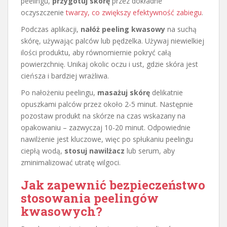
peelingu,
przygotuj skórę
przez dokładne
oczyszczenie
twarzy, co zwiększy efektywność zabiegu
.
Podczas aplikacji,
nałóż peeling kwasowy
na suchą
skórę, używając palców lub pędzelka. Używaj niewielkiej
ilości produktu, aby równomiernie pokryć całą
powierzchnię. Unikaj okolic oczu i ust, gdzie skóra jest
cieńsza i bardziej wrażliwa.
Po nałożeniu peelingu,
masażuj skórę
delikatnie
opuszkami palców przez około 2-5 minut. Następnie
pozostaw produkt na skórze na czas wskazany na
opakowaniu – zazwyczaj 10-20 minut. Odpowiednie
nawilżenie jest kluczowe, więc po spłukaniu peelingu
ciepłą wodą,
stosuj nawilżacz
lub serum, aby
zminimalizować utratę wilgoci.
Jak zapewnić bezpieczeństwo
stosowania peelingów
kwasowych?