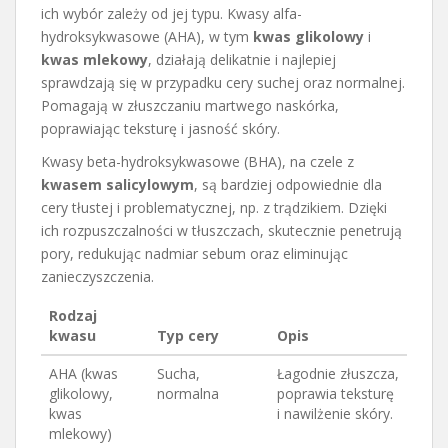
ich wybór zależy od jej typu. Kwasy alfa-
hydroksykwasowe (AHA), w tym
kwas glikolowy
i
kwas mlekowy
, działają delikatnie i najlepiej
sprawdzają się w przypadku cery suchej oraz normalnej.
Pomagają w złuszczaniu martwego naskórka,
poprawiając teksturę i jasność skóry.
Kwasy beta-hydroksykwasowe (BHA), na czele z
kwasem salicylowym
, są bardziej odpowiednie dla
cery tłustej i problematycznej, np. z trądzikiem. Dzięki
ich rozpuszczalności w tłuszczach, skutecznie penetrują
pory, redukując nadmiar sebum oraz eliminując
zanieczyszczenia.
Rodzaj
kwasu
Typ cery
Opis
AHA (kwas
Sucha,
Łagodnie złuszcza,
glikolowy,
normalna
poprawia teksturę
kwas
i nawilżenie skóry.
mlekowy)