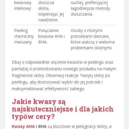
kwasowy
złuszcza
suchej, preferującej
mlekowy
skórę,
łagodniejsze metody
wspierając jej
złuszczania.
nawilżenie.
Peeling
Połączenie
Osoby z różnymi
chemiczny
kwasów AHA i
potrzebami skincare,
mieszany
BHA.
które walczą z wieloma
problemami skórnymi.
Dbaj o odpowiednie stężenie kwasów w peelingu oraz
pamiętaj o przetestowaniu nowego produktu na małym
fragmencie skóry. Obserwuj reakcje Twojej skóry po
peelingu, aby dostosować wybór do jej potrzeb i
maksymalizować efektywność zabiegu.
Jakie kwasy są
najskuteczniejsze i dla jakich
typów cery?
Kwasy AHA
i BHA
są kluczowe w pielęgnacji skóry, a