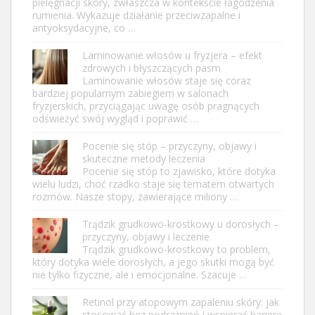
pielęgnacji skóry, zwłaszcza w kontekście łagodzenia
rumienia. Wykazuje działanie przeciwzapalne i
antyoksydacyjne, co …
Laminowanie włosów u fryzjera – efekt
zdrowych i błyszczących pasm
Laminowanie włosów staje się coraz
bardziej popularnym zabiegiem w salonach
fryzjerskich, przyciągając uwagę osób pragnących
odświeżyć swój wygląd i poprawić …
Pocenie się stóp – przyczyny, objawy i
skuteczne metody leczenia
Pocenie się stóp to zjawisko, które dotyka
wielu ludzi, choć rzadko staje się tematem otwartych
rozmów. Nasze stopy, zawierające miliony …
Trądzik grudkowo-krostkowy u dorosłych –
przyczyny, objawy i leczenie
Trądzik grudkowo-krostkowy to problem,
który dotyka wiele dorosłych, a jego skutki mogą być
nie tylko fizyczne, ale i emocjonalne. Szacuje …
Retinol przy atopowym zapaleniu skóry: jak
stosować bez podrażnień i wspierać barierę