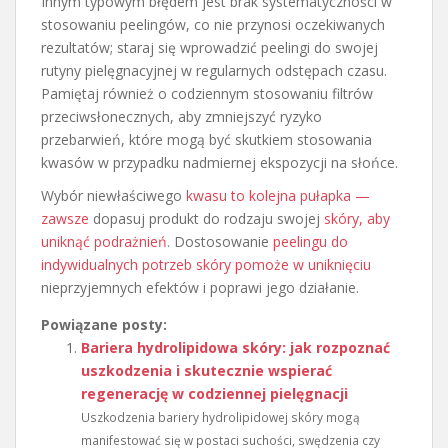
Innym typowym błędem jest brak systematyczności w
stosowaniu peelingów, co nie przynosi oczekiwanych
rezultatów; staraj się wprowadzić peelingi do swojej
rutyny pielęgnacyjnej w regularnych odstępach czasu.
Pamiętaj również o codziennym stosowaniu filtrów
przeciwsłonecznych, aby zmniejszyć ryzyko
przebarwień, które mogą być skutkiem stosowania
kwasów w przypadku nadmiernej ekspozycji na słońce.
Wybór niewłaściwego
kwasu to kolejna pułapka —
zawsze
dopasuj produkt do rodzaju swojej
skóry, aby
uniknąć podrażnień
. Dostosowanie
peelingu do
indywidualnych potrzeb skóry pomoże w uniknięciu
nieprzyjemnych efektów i poprawi jego działanie.
Powiązane posty:
Bariera hydrolipidowa skóry: jak rozpoznać
uszkodzenia i skutecznie wspierać
regenerację w codziennej pielęgnacji
Uszkodzenia bariery hydrolipidowej skóry mogą
manifestować się w postaci suchości, swędzenia czy