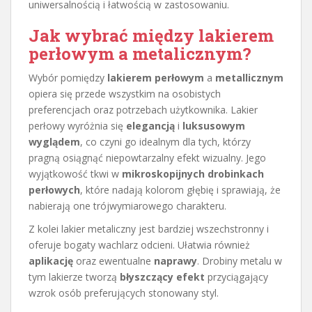
uniwersalnością i łatwością w zastosowaniu.
Jak wybrać między lakierem
perłowym a metalicznym?
Wybór pomiędzy
lakierem perłowym
a
metallicznym
opiera się przede wszystkim na osobistych
preferencjach oraz potrzebach użytkownika. Lakier
perłowy wyróżnia się
elegancją
i
luksusowym
wyglądem
, co czyni go idealnym dla tych, którzy
pragną osiągnąć niepowtarzalny efekt wizualny. Jego
wyjątkowość tkwi w
mikroskopijnych drobinkach
perłowych
, które nadają kolorom głębię i sprawiają, że
nabierają one trójwymiarowego charakteru.
Z kolei lakier metaliczny jest bardziej wszechstronny i
oferuje bogaty wachlarz odcieni. Ułatwia również
aplikację
oraz ewentualne
naprawy
. Drobiny metalu w
tym lakierze tworzą
błyszczący efekt
przyciągający
wzrok osób preferujących stonowany styl.