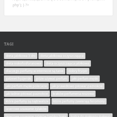
.php'); } ?>
TAGI
dieta jabłkowa 3 dni
dieta jabłkowa oczyszczająca
dieta niskofosforanowa
dieta oczyszczająca jabłkowa
dlaczego perfumy w internecie są tanie
dobry fryzjer
gabinet fryzjerski
gdzie używać perfum
jaki perfum męski
jaki perfum męski polecacie
jak prawidłowo piłować paznokcie
jak ładnie piłować paznokcie
kraków perfumeria niszowa
które perfumy są najtrwalsze
które perfumy zawierają feromony
laserowe usuwanie żylaków
laserowe usuwanie żylaków bielsko biała
lustra do makijażu makeup