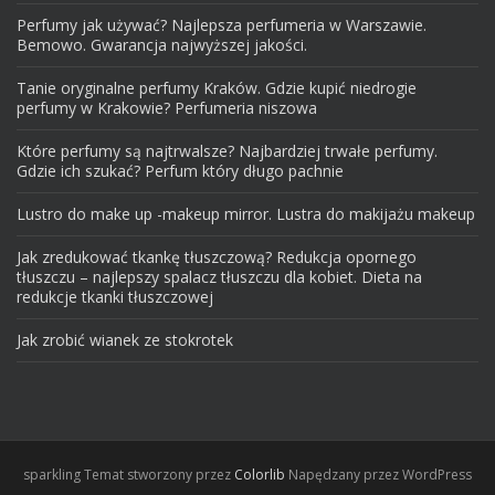
Perfumy jak używać? Najlepsza perfumeria w Warszawie.
Bemowo. Gwarancja najwyższej jakości.
Tanie oryginalne perfumy Kraków. Gdzie kupić niedrogie
perfumy w Krakowie? Perfumeria niszowa
Które perfumy są najtrwalsze? Najbardziej trwałe perfumy.
Gdzie ich szukać? Perfum który długo pachnie
Lustro do make up -makeup mirror. Lustra do makijażu makeup
Jak zredukować tkankę tłuszczową? Redukcja opornego
tłuszczu – najlepszy spalacz tłuszczu dla kobiet. Dieta na
redukcje tkanki tłuszczowej
Jak zrobić wianek ze stokrotek
sparkling
Temat stworzony przez
Colorlib
Napędzany przez WordPress