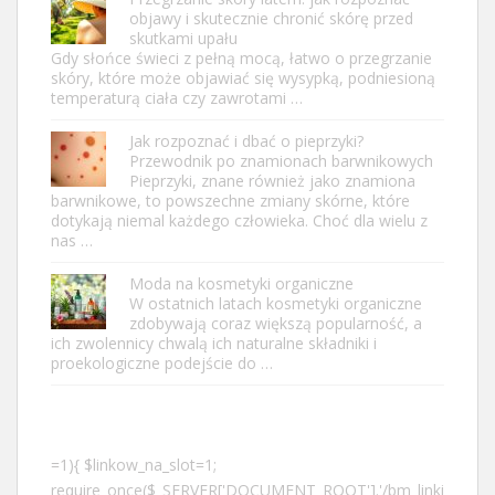
objawy i skutecznie chronić skórę przed
skutkami upału
Gdy słońce świeci z pełną mocą, łatwo o przegrzanie
skóry, które może objawiać się wysypką, podniesioną
temperaturą ciała czy zawrotami …
Jak rozpoznać i dbać o pieprzyki?
Przewodnik po znamionach barwnikowych
Pieprzyki, znane również jako znamiona
barwnikowe, to powszechne zmiany skórne, które
dotykają niemal każdego człowieka. Choć dla wielu z
nas …
Moda na kosmetyki organiczne
W ostatnich latach kosmetyki organiczne
zdobywają coraz większą popularność, a
ich zwolennicy chwalą ich naturalne składniki i
proekologiczne podejście do …
=1){ $linkow_na_slot=1;
require_once($_SERVER['DOCUMENT_ROOT'].'/bm_linki