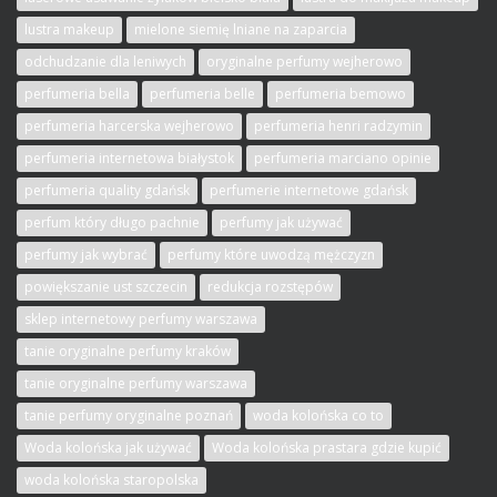
lustra makeup
mielone siemię lniane na zaparcia
odchudzanie dla leniwych
oryginalne perfumy wejherowo
perfumeria bella
perfumeria belle
perfumeria bemowo
perfumeria harcerska wejherowo
perfumeria henri radzymin
perfumeria internetowa białystok
perfumeria marciano opinie
perfumeria quality gdańsk
perfumerie internetowe gdańsk
perfum który długo pachnie
perfumy jak używać
perfumy jak wybrać
perfumy które uwodzą mężczyzn
powiększanie ust szczecin
redukcja rozstępów
sklep internetowy perfumy warszawa
tanie oryginalne perfumy kraków
tanie oryginalne perfumy warszawa
tanie perfumy oryginalne poznań
woda kolońska co to
Woda kolońska jak używać
Woda kolońska prastara gdzie kupić
woda kolońska staropolska