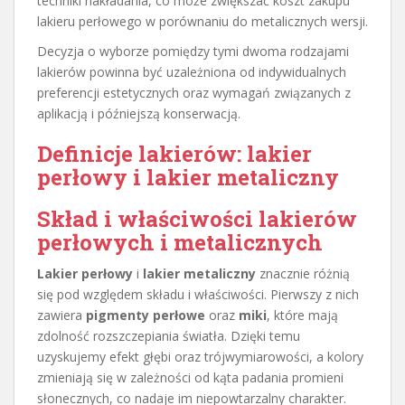
techniki nakładania, co może zwiększać koszt zakupu
lakieru perłowego w porównaniu do metalicznych wersji.
Decyzja o wyborze pomiędzy tymi dwoma rodzajami
lakierów powinna być uzależniona od indywidualnych
preferencji estetycznych oraz wymagań związanych z
aplikacją i późniejszą konserwacją.
Definicje lakierów: lakier
perłowy i lakier metaliczny
Skład i właściwości lakierów
perłowych i metalicznych
Lakier perłowy
i
lakier metaliczny
znacznie różnią
się pod względem składu i właściwości. Pierwszy z nich
zawiera
pigmenty perłowe
oraz
miki
, które mają
zdolność rozszczepiania światła. Dzięki temu
uzyskujemy efekt głębi oraz trójwymiarowości, a kolory
zmieniają się w zależności od kąta padania promieni
słonecznych, co nadaje im niepowtarzalny charakter.