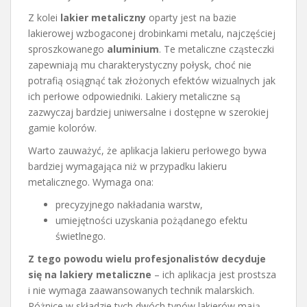
Z kolei
lakier metaliczny
oparty jest na bazie
lakierowej wzbogaconej drobinkami metalu, najczęściej
sproszkowanego
aluminium
. Te metaliczne cząsteczki
zapewniają mu charakterystyczny połysk, choć nie
potrafią osiągnąć tak złożonych efektów wizualnych jak
ich perłowe odpowiedniki. Lakiery metaliczne są
zazwyczaj bardziej uniwersalne i dostępne w szerokiej
gamie kolorów.
Warto zauważyć, że aplikacja lakieru perłowego bywa
bardziej wymagająca niż w przypadku lakieru
metalicznego. Wymaga ona:
precyzyjnego nakładania warstw,
umiejętności uzyskania pożądanego efektu
świetlnego.
Z tego powodu wielu profesjonalistów decyduje
się na lakiery metaliczne
– ich aplikacja jest prostsza
i nie wymaga zaawansowanych technik malarskich.
Różnice w składzie tych dwóch typów lakierów mają