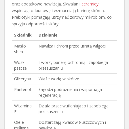
oraz dodatkowo nawilżają. Skwalan i
ceramidy
wspierają odbudowę i wzmacniają barierę skórną.
Prebiotyki pomagają utrzymać zdrowy mikrobiom, co
sprzyja odporności skóry.
Składnik
Działanie
Masło
Nawilża i chroni przed utratą wilgoci
shea
Wosk
Tworzy barierę ochronną i zapobiega
pszczeli
przesuszaniu
Gliceryna
Wiąże wodę w skórze
Pantenol
Łagodzi podrażnienia i wspomaga
regenerację
Witamina
Działa przeciwutleniająco i zapobiega
E
przesuszeniu
Oleje
Dostarczają kwasów tłuszczowych i
roślinne
nawilżają