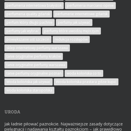
perfumeria internetowa białystok
perfumeria marciano opinie
perfumeria quality gdańsk
perfumerie internetowe gdańsk
perfum który długo pachnie
perfumy jak używać
perfumy jak wybrać
perfumy które uwodzą mężczyzn
powiększanie ust szczecin
redukcja rozstępów
sklep internetowy perfumy warszawa
tanie oryginalne perfumy kraków
tanie oryginalne perfumy warszawa
tanie perfumy oryginalne poznań
woda kolońska co to
Woda kolońska jak używać
Woda kolońska prastara gdzie kupić
woda kolońska staropolska
URODA
Jak ładnie piłować paznokcie. Najważniejsze zasady dotyczące
pielęgnacji i nadawania kształtu paznokciom – jak prawidłowo