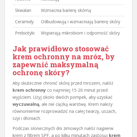
Skwalan
Wzmacnia barierę skórną
Ceramidy
Odbudowują i wzmacniają barierę skóry
Prebiotyki
Wspierają mikrobiom i odporność skóry
Jak prawidłowo stosować
krem ochronny na mróz, by
zapewnić maksymalną
ochronę skóry?
Aby skutecznie chronić skórę przed mrozem, nałóż
krem ochronny
co najmniej 15-20 minut przed
wyjściem. Użyj około dwóch pompek, aby uzyskać
wyczuwalną
, ale nie ciężką warstwę. Krem należy
równomiernie rozprowadzić na całej twarzy, uszach,
szyi i dłoniach.
Podczas słonecznych dni zimowych nałóż najpierw
krem z filtrem SPF, a po kilku minutach zastosuj
krem