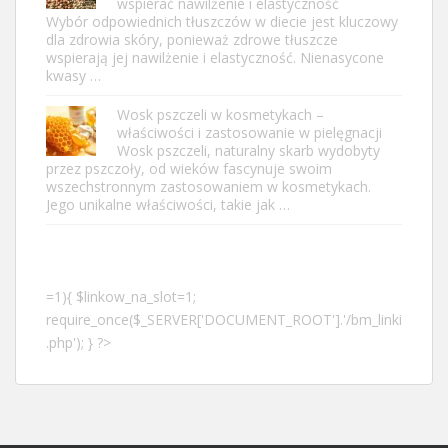
wspierać nawilżenie i elastyczność
Wybór odpowiednich tłuszczów w diecie jest kluczowy
dla zdrowia skóry, ponieważ zdrowe tłuszcze
wspierają jej nawilżenie i elastyczność. Nienasycone
kwasy …
Wosk pszczeli w kosmetykach –
właściwości i zastosowanie w pielęgnacji
Wosk pszczeli, naturalny skarb wydobyty
przez pszczoły, od wieków fascynuje swoim
wszechstronnym zastosowaniem w kosmetykach.
Jego unikalne właściwości, takie jak …
=1){ $linkow_na_slot=1;
require_once($_SERVER['DOCUMENT_ROOT'].'/bm_linki
.php'); } ?>