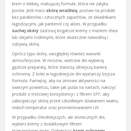
krem o lekkiej, matującej formule, która nie zatyka
porów. Jeśli masz
skórę wrażliwą
, postaw na produkt
bez parabenów i sztucznych zapachów, ze składnikami
łagodzącymi, jak pantenol czy aloes. W przypadku
suchej skóry
zastosuj bogatsze kremy z masłem shea
lub olejami roślinnymi, które skutecznie nawodnią i
odżywią skórę.
Oprócz typu skóry, uwzględnij również warunki
atmosferyczne. W mroźne, wietrzne dni wybieraj
gęstsze preparaty, które stworzą silniejszą barierę
ochronną. Z kolei w łagodniejsze dni wystarczy lżejsza
formuła. Pamiętaj, aby na zimowe aktywności na
świeżym powietrzu, takie jak jazda na nartach, nałożyć
produkt o treściwej konsystencji i z filtrem SPF, aby
zabezpieczyć skórę przed szkodliwym działaniem wiatru,
niskich temperatur oraz promieniowaniem UV.
W przypadku chłodniejszych, ale słonecznych dni,
wybierz kremy z dodatkowym filtrem
przeciwsłonecznym. Dobierając
krem ochronny
,