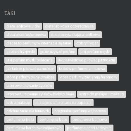
TAGI
dieta jabłkowa 3 dni
dieta jabłkowa oczyszczająca
dieta niskofosforanowa
dieta oczyszczająca jabłkowa
dlaczego perfumy w internecie są tanie
dobry fryzjer
gabinet fryzjerski
gdzie używać perfum
jaki perfum męski
jaki perfum męski polecacie
jak prawidłowo piłować paznokcie
jak ładnie piłować paznokcie
kraków perfumeria niszowa
które perfumy są najtrwalsze
które perfumy zawierają feromony
laserowe usuwanie żylaków
laserowe usuwanie żylaków bielsko biała
lustra do makijażu makeup
lustra makeup
mielone siemię lniane na zaparcia
odchudzanie dla leniwych
oryginalne perfumy wejherowo
perfumeria bella
perfumeria belle
perfumeria bemowo
perfumeria harcerska wejherowo
perfumeria henri radzymin