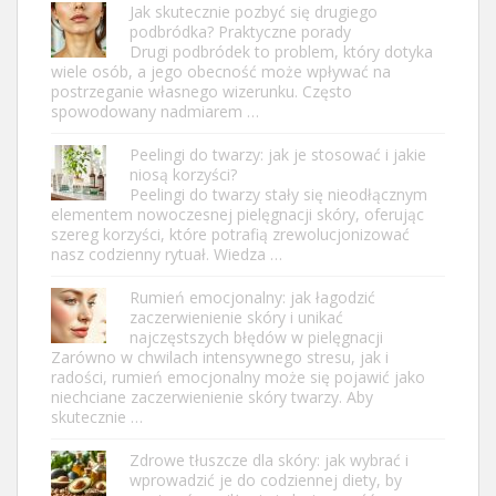
Jak skutecznie pozbyć się drugiego
podbródka? Praktyczne porady
Drugi podbródek to problem, który dotyka
wiele osób, a jego obecność może wpływać na
postrzeganie własnego wizerunku. Często
spowodowany nadmiarem …
Peelingi do twarzy: jak je stosować i jakie
niosą korzyści?
Peelingi do twarzy stały się nieodłącznym
elementem nowoczesnej pielęgnacji skóry, oferując
szereg korzyści, które potrafią zrewolucjonizować
nasz codzienny rytuał. Wiedza …
Rumień emocjonalny: jak łagodzić
zaczerwienienie skóry i unikać
najczęstszych błędów w pielęgnacji
Zarówno w chwilach intensywnego stresu, jak i
radości, rumień emocjonalny może się pojawić jako
niechciane zaczerwienienie skóry twarzy. Aby
skutecznie …
Zdrowe tłuszcze dla skóry: jak wybrać i
wprowadzić je do codziennej diety, by