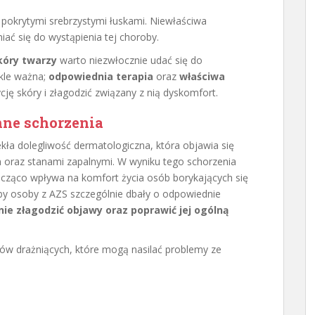
pokrytymi srebrzystymi łuskami. Niewłaściwa
iać się do wystąpienia tej choroby.
kóry twarzy
warto niezwłocznie udać się do
kle ważna;
odpowiednia terapia
oraz
właściwa
ę skóry i złagodzić związany z nią dyskomfort.
nne schorzenia
kła dolegliwość dermatologiczna, która objawia się
oraz stanami zapalnymi. W wyniku tego schorzenia
nacząco wpływa na komfort życia osób borykających się
aby osoby z AZS szczególnie dbały o odpowiednie
ie złagodzić objawy oraz poprawić jej ogólną
ów drażniących, które mogą nasilać problemy ze