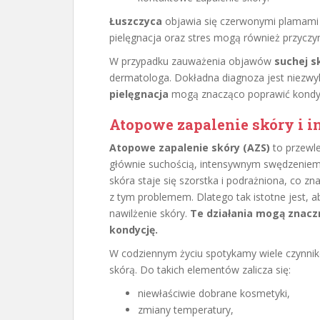
Łuszczyca
objawia się czerwonymi plamami 
pielęgnacja oraz stres mogą również przyczyn
W przypadku zauważenia objawów
suchej s
dermatologa. Dokładna diagnoza jest niezwy
pielęgnacja
mogą znacząco poprawić kondycj
Atopowe zapalenie skóry i i
Atopowe zapalenie skóry (AZS)
to przewle
głównie suchością, intensywnym swędzeniem 
skóra staje się szorstka i podrażniona, co z
z tym problemem. Dlatego tak istotne jest, 
nawilżenie skóry.
Te działania mogą znaczn
kondycję.
W codziennym życiu spotykamy wiele czynnik
skórą. Do takich elementów zalicza się:
niewłaściwie dobrane kosmetyki,
zmiany temperatury,