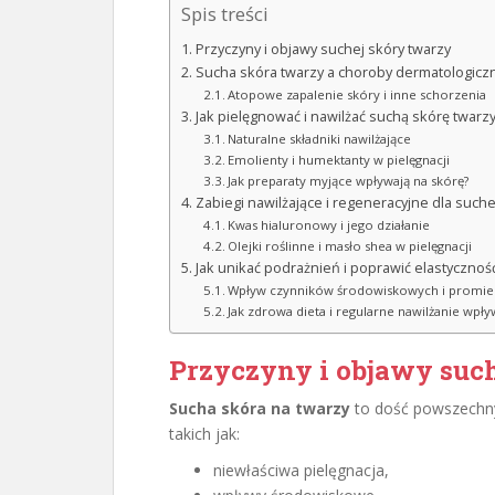
Spis treści
Przyczyny i objawy suchej skóry twarzy
Sucha skóra twarzy a choroby dermatologicz
Atopowe zapalenie skóry i inne schorzenia
Jak pielęgnować i nawilżać suchą skórę twarz
Naturalne składniki nawilżające
Emolienty i humektanty w pielęgnacji
Jak preparaty myjące wpływają na skórę?
Zabiegi nawilżające i regeneracyjne dla suche
Kwas hialuronowy i jego działanie
Olejki roślinne i masło shea w pielęgnacji
Jak unikać podrażnień i poprawić elastycznoś
Wpływ czynników środowiskowych i promie
Jak zdrowa dieta i regularne nawilżanie wpły
Przyczyny i objawy suc
Sucha skóra na twarzy
to dość powszechny
takich jak:
niewłaściwa pielęgnacja,