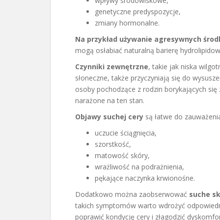
wpływy środowiskowe,
genetyczne predyspozycje,
zmiany hormonalne.
Na przykład używanie agresywnych śro
mogą osłabiać naturalną barierę hydrolipidow
Czynniki zewnętrzne
, takie jak niska wilg
słoneczne, także przyczyniają się do wysusze
osoby pochodzące z rodzin borykających się
narażone na ten stan.
Objawy suchej cery
są łatwe do zauważenia
uczucie ściągnięcia,
szorstkość,
matowość skóry,
wrażliwość na podrażnienia,
pękające naczynka krwionośne.
Dodatkowo można zaobserwować
suche sk
takich symptomów warto wdrożyć odpowiednią
poprawić kondycję cery i złagodzić dyskomfor