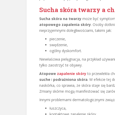
Sucha skóra twarzy a c
Sucha skóra na twarzy
może być symptome
atopowego zapalenia skóry
. Osoby dotkn
nieprzyjemnymi dolegliwościami, takimi jak:
pieczenie,
swędzenie,
ogólny dyskomfort.
Niewłaściwa pielęgnacja, na przykład używan
tylko zaostrzyć te objawy.
Atopowe
zapalenie skóry
to przewlekła ch
suche
i
podrażniona skóra
. W efekcie tej 
naskórka, co sprawia, że skóra staje się bar
Zmiany skórne mogą manifestować się zarówn
Innymi problemami dermatologicznymi związa
łuszczyca,
kontaktowe zapalenie skóry.