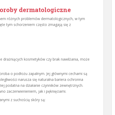
horoby dermatologiczne
m różnych problemów dermatologicznych, w tym
ięte tym schorzeniem często zmagają się z
ie drażniących kosmetyków czy brak nawilżania, może
oroba o podłożu zapalnym. Jej głównymi cechami są
dolegliwości narusza się naturalna bariera ochronna
dziej podatna na działanie czynników zewnętrznych.
o zaczerwienieniem, jak i pęknięciami.
nymi z suchością skóry są: