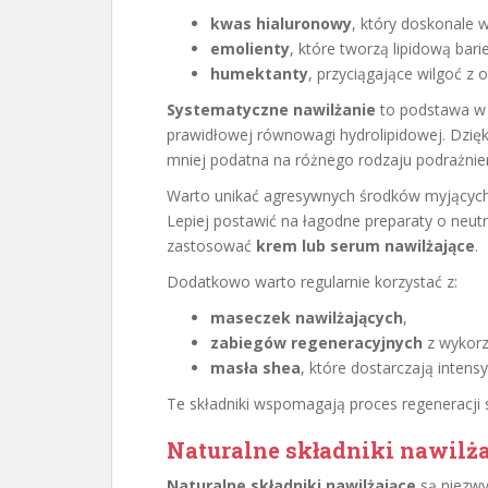
kwas hialuronowy
, który doskonale 
emolienty
, które tworzą lipidową bari
humektanty
, przyciągające wilgoć z 
Systematyczne nawilżanie
to podstawa w 
prawidłowej równowagi hydrolipidowej. Dzięki
mniej podatna na różnego rodzaju podrażnien
Warto unikać agresywnych środków myjących
Lepiej postawić na łagodne preparaty o neut
zastosować
krem lub serum nawilżające
.
Dodatkowo warto regularnie korzystać z:
maseczek nawilżających
,
zabiegów regeneracyjnych
z wykorz
masła shea
, które dostarczają intens
Te składniki wspomagają proces regeneracji 
Naturalne składniki nawilża
Naturalne składniki nawilżające
są niezwy