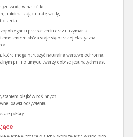
wiąże wodę w naskórku,
erę, minimalizując utratę wody,
otoczenia.
zapobieganiu przesuszeniu oraz utrzymaniu
 emolientom skóra staje się bardziej elastyczna i
ia.
, które mogą naruszyć naturalną warstwę ochronną.
ralnym pH. Po umyciu twarzy dobrze jest natychmiast
ystaniem olejków roślinnych,
ywnej dawki odżywienia.
suchej skóry.
jące
kle ważne w trosce o suchą skórę twarzy. Wśród nich