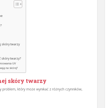
ne
y?
j skóry twarzy
ć skóry twarzy?
niowania UV
wają na skórę?
hej skóry twarzy
 problem, który może wynikać z różnych czynników,