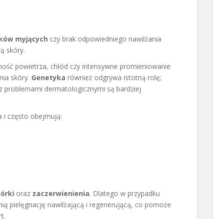
dków myjących
czy brak odpowiedniego nawilżania
ą skóry.
otność powietrza, chłód czy intensywne promieniowanie
nia skóry.
Genetyka
również odgrywa istotną rolę;
 z problemami dermatologicznymi są bardziej
 i często obejmują:
órki
oraz
zaczerwienienia
. Dlatego w przypadku
 pielęgnację nawilżającą i regenerującą, co pomoże
t.