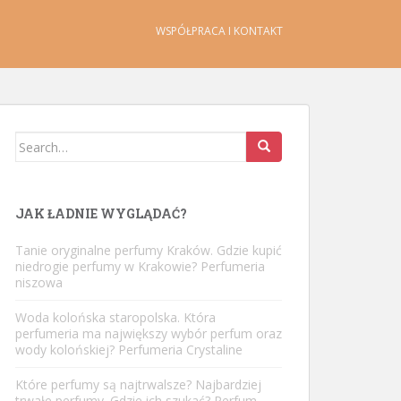
WSPÓŁPRACA I KONTAKT
Search
for:
JAK ŁADNIE WYGLĄDAĆ?
Tanie oryginalne perfumy Kraków. Gdzie kupić
niedrogie perfumy w Krakowie? Perfumeria
niszowa
Woda kolońska staropolska. Która
perfumeria ma największy wybór perfum oraz
wody kolońskiej? Perfumeria Crystaline
Które perfumy są najtrwalsze? Najbardziej
trwałe perfumy. Gdzie ich szukać? Perfum