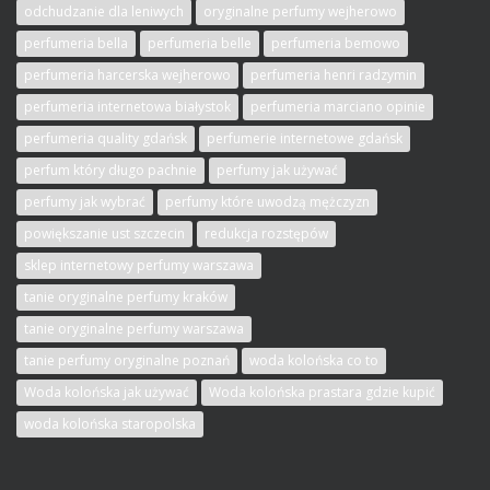
odchudzanie dla leniwych
oryginalne perfumy wejherowo
perfumeria bella
perfumeria belle
perfumeria bemowo
perfumeria harcerska wejherowo
perfumeria henri radzymin
perfumeria internetowa białystok
perfumeria marciano opinie
perfumeria quality gdańsk
perfumerie internetowe gdańsk
perfum który długo pachnie
perfumy jak używać
perfumy jak wybrać
perfumy które uwodzą mężczyzn
powiększanie ust szczecin
redukcja rozstępów
sklep internetowy perfumy warszawa
tanie oryginalne perfumy kraków
tanie oryginalne perfumy warszawa
tanie perfumy oryginalne poznań
woda kolońska co to
Woda kolońska jak używać
Woda kolońska prastara gdzie kupić
woda kolońska staropolska