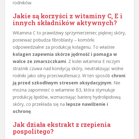
rodników.
Jakie są korzyści z witaminy C, E i
innych składników aktywnych?
Witamina C to prawdziwy sprzymierzeniec pięknej skóry,
ponieważ pobudza fibroblasty – komórki
odpowiedzialne za produkcję kolagenu. To właśnie
kolagen zapewnia skórze jędrność i pomaga w
walce ze zmarszczkami
. Z kolei witamina E niczym
strażnik czuwa nad kondycją skóry, neutralizując wolne
rodniki jako silny przeciwutleniacz. W ten sposób
chroni
ją przed szkodliwym stresem oksydacyjnym
. Nie
można zapomnieć o witaminie B3, która stymuluje
produkcję lipidów, wzmacniając barierę hydrolipidową
skóry, co przekłada się na
lepsze nawilżenie i
ochronę
.
Jak działa ekstrakt z rzepienia
pospolitego?