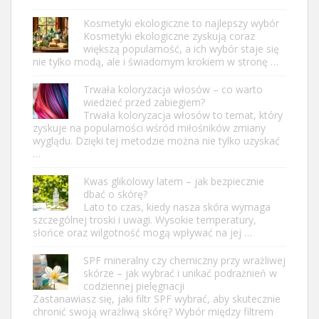
Kosmetyki ekologiczne to najlepszy wybór
Kosmetyki ekologiczne zyskują coraz
większą popularność, a ich wybór staje się
nie tylko modą, ale i świadomym krokiem w stronę …
Trwała koloryzacja włosów – co warto
wiedzieć przed zabiegiem?
Trwała koloryzacja włosów to temat, który
zyskuje na popularności wśród miłośników zmiany
wyglądu. Dzięki tej metodzie można nie tylko uzyskać
…
Kwas glikolowy latem – jak bezpiecznie
dbać o skórę?
Lato to czas, kiedy nasza skóra wymaga
szczególnej troski i uwagi. Wysokie temperatury,
słońce oraz wilgotność mogą wpływać na jej …
SPF mineralny czy chemiczny przy wrażliwej
skórze – jak wybrać i unikać podrażnień w
codziennej pielęgnacji
Zastanawiasz się, jaki filtr SPF wybrać, aby skutecznie
chronić swoją wrażliwą skórę? Wybór między filtrem