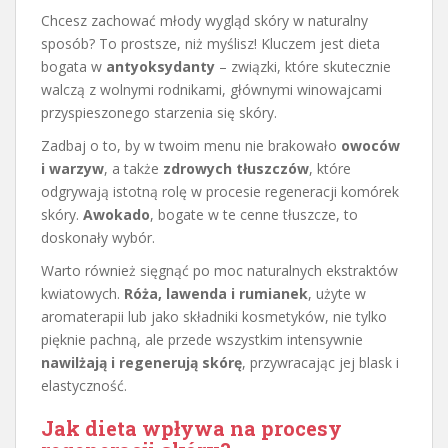
Chcesz zachować młody wygląd skóry w naturalny
sposób? To prostsze, niż myślisz! Kluczem jest dieta
bogata w
antyoksydanty
– związki, które skutecznie
walczą z wolnymi rodnikami, głównymi winowajcami
przyspieszonego starzenia się skóry.
Zadbaj o to, by w twoim menu nie brakowało
owoców
i warzyw
, a także
zdrowych tłuszczów
, które
odgrywają istotną rolę w procesie regeneracji komórek
skóry.
Awokado
, bogate w te cenne tłuszcze, to
doskonały wybór.
Warto również sięgnąć po moc naturalnych ekstraktów
kwiatowych.
Róża, lawenda i rumianek
, użyte w
aromaterapii lub jako składniki kosmetyków, nie tylko
pięknie pachną, ale przede wszystkim intensywnie
nawilżają i regenerują skórę
, przywracając jej blask i
elastyczność.
Jak dieta wpływa na procesy