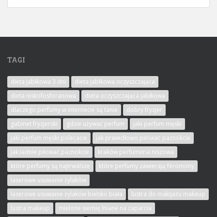
TAGI
dieta jabłkowa 3 dni
dieta jabłkowa oczyszczająca
dieta niskofosforanowa
dieta oczyszczająca jabłkowa
dlaczego perfumy w internecie są tanie
dobry fryzjer
gabinet fryzjerski
gdzie używać perfum
jaki perfum męski
jaki perfum męski polecacie
jak prawidłowo piłować paznokcie
jak ładnie piłować paznokcie
kraków perfumeria niszowa
które perfumy są najtrwalsze
które perfumy zawierają feromony
laserowe usuwanie żylaków
laserowe usuwanie żylaków bielsko biała
lustra do makijażu makeup
lustra makeup
mielone siemię lniane na zaparcia