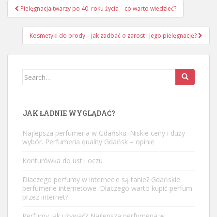
Nawigacja
Pielęgnacja twarzy po 40. roku życia – co warto wiedzieć?
wpisu
Kosmetyki do brody – jak zadbać o zarost i jego pielęgnację?
Search
for:
JAK ŁADNIE WYGLĄDAĆ?
Najlepsza perfumeria w Gdańsku. Niskie ceny i duży
wybór. Perfumeria quality Gdańsk – opinie
Konturówka do ust i oczu
Dlaczego perfumy w internecie są tanie? Gdańskie
perfumerie internetowe. Dlaczego warto kupić perfum
przez internet?
Perfumy jak używać? Najlepsza perfumeria w