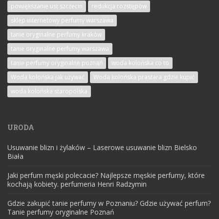
powiększanie ust szczecin
redukcja rozstępów
sklep internetowy perfumy warszawa
tanie oryginalne perfumy kraków
tanie oryginalne perfumy warszawa
tanie perfumy oryginalne poznań
woda kolońska co to
Woda kolońska jak używać
Woda kolońska prastara gdzie kupić
woda kolońska staropolska
URODA
Usuwanie blizn i żylaków – Laserowe usuwanie blizn Bielsko
Biała
Jaki perfum męski polecacie? Najlepsze męskie perfumy, które
kochają kobiety. perfumeria Henri Radzymin
Gdzie zakupić tanie perfumy w Poznaniu? Gdzie używać perfum?
Tanie perfumy oryginalne Poznań