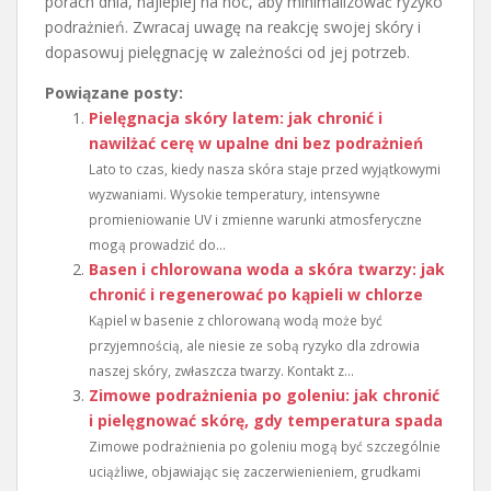
porach dnia, najlepiej na noc, aby minimalizować ryzyko
podrażnień. Zwracaj uwagę na reakcję swojej skóry i
dopasowuj pielęgnację w zależności od jej potrzeb.
Powiązane posty:
Pielęgnacja skóry latem: jak chronić i
nawilżać cerę w upalne dni bez podrażnień
Lato to czas, kiedy nasza skóra staje przed wyjątkowymi
wyzwaniami. Wysokie temperatury, intensywne
promieniowanie UV i zmienne warunki atmosferyczne
mogą prowadzić do...
Basen i chlorowana woda a skóra twarzy: jak
chronić i regenerować po kąpieli w chlorze
Kąpiel w basenie z chlorowaną wodą może być
przyjemnością, ale niesie ze sobą ryzyko dla zdrowia
naszej skóry, zwłaszcza twarzy. Kontakt z...
Zimowe podrażnienia po goleniu: jak chronić
i pielęgnować skórę, gdy temperatura spada
Zimowe podrażnienia po goleniu mogą być szczególnie
uciążliwe, objawiając się zaczerwienieniem, grudkami