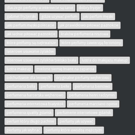
dlaczego perfumy w internecie są tanie
dobry fryzjer
gabinet fryzjerski
gdzie używać perfum
jaki perfum męski
jaki perfum męski polecacie
jak prawidłowo piłować paznokcie
jak ładnie piłować paznokcie
kraków perfumeria niszowa
które perfumy są najtrwalsze
które perfumy zawierają feromony
laserowe usuwanie żylaków
laserowe usuwanie żylaków bielsko biała
lustra do makijażu makeup
lustra makeup
mielone siemię lniane na zaparcia
odchudzanie dla leniwych
oryginalne perfumy wejherowo
perfumeria bella
perfumeria belle
perfumeria bemowo
perfumeria harcerska wejherowo
perfumeria henri radzymin
perfumeria internetowa białystok
perfumeria marciano opinie
perfumeria quality gdańsk
perfumerie internetowe gdańsk
perfum który długo pachnie
perfumy jak używać
perfumy jak wybrać
perfumy które uwodzą mężczyzn