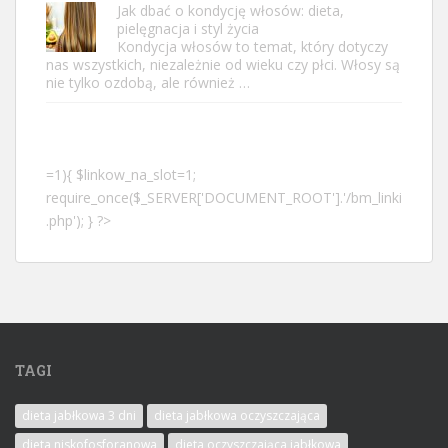
Jak dbać o kondycję włosów: dieta,
pielęgnacja i styl życia
Kondycja włosów to temat, który dotyczy
nas wszystkich, niezależnie od wieku czy płci. Włosy są
nie tylko ozdobą, ale również …
=1){ $linkow_na_slot=1;
require_once($_SERVER['DOCUMENT_ROOT'].'/bm_linki
.php'); } ?>
TAGI
dieta jabłkowa 3 dni
dieta jabłkowa oczyszczająca
dieta niskofosforanowa
dieta oczyszczająca jabłkowa