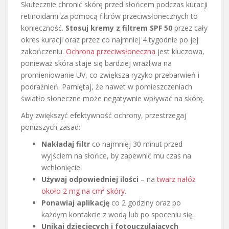
Skutecznie chronić skórę przed słońcem podczas kuracji
retinoidami za pomocą filtrów przeciwsłonecznych to
konieczność.
Stosuj kremy z filtrem SPF 50
przez cały
okres kuracji oraz przez co najmniej 4 tygodnie po jej
zakończeniu.
Ochrona przeciwsłoneczna
jest kluczowa,
ponieważ skóra staje się bardziej wrażliwa na
promieniowanie UV, co zwiększa ryzyko przebarwień i
podrażnień. Pamiętaj, że nawet w pomieszczeniach
światło słoneczne może negatywnie wpływać na skórę.
Aby zwiększyć efektywność ochrony, przestrzegaj
poniższych zasad:
Nakładaj filtr
co najmniej 30 minut przed
wyjściem na słońce, by zapewnić mu czas na
wchłonięcie.
Używaj odpowiedniej ilości
– na
twarz nałóż
około 2 mg na cm² skóry
.
Ponawiaj aplikację
co 2 godziny oraz po
każdym kontakcie z wodą lub po spoceniu się.
Unikaj dziecięcych i fotouczulających