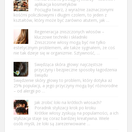
aplikacja kosmetyków
Pociągła twarz, z wyraźnie zaznaczonymi
kośćmi policzkowymi i długim czolem, to jeden z
kształtów, który może być zarówno atutem, jak …
Regeneracja zniszczonych włosów –
kluczowe techniki i składniki
Zniszczone włosy mogą być nie tylko
estetycznym problemem, ale także sygnałem, że coś
nie tak dzieje się w organizmie. Sztywność, …
Swędząca skóra głowy: najczęstsze
przyczyny i bezpieczne sposoby łagodzenia
świądu
Swędzenie skóry głowy to problem, który dotyka aż
25% populacji, a jego przyczyny mogą być różnorodne
– od alergii po …
Jak zrobić loki na krótkich włosach?
Poradnik stylizacji krok po kroku
Krótkie włosy zyskują na popularności, a ich
stylizacja staje się coraz bardziej kreatywna. Wiele
osób myśli, że loki są zarezerwowane …