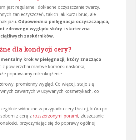
m jest regularne i dokładne oczyszczanie twarzy.
nych zanieczyszczeń, takich jak kurz i brud, ale
makijażu.
Odpowiednia pielęgnacja oczyszczająca,
t zdrowego wyglądu skóry i skuteczna
ciążliwych zaskórników.
żne dla kondycji cery?
damentalny krok w pielęgnacji, który znacząco
 z powierzchni martwe komórki naskórka,
kże poprawiamy mikrokrążenie.
zdrowy, promienny wygląd. Co więcej, staje się
ktywnych zawartych w używanych kosmetykach, co
czególnie widoczne w przypadku cery tłustej, która po
 Osobom z cerą z
rozszerzonymi porami
, złuszczanie
onałości, przyczyniając się do poprawy ogólnej