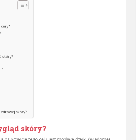
 cery?
?
ć skóry?
u?
a zdrowej skóry?
ygląd skóry?
a osiągnięcie tego celu jest możliwe dzięki świadomej