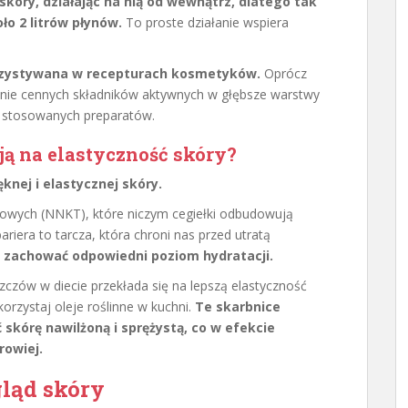
kóry, działając na nią od wewnątrz, dlatego tak
ło 2 litrów płynów.
To proste działanie wspiera
rzystywana w recepturach kosmetyków.
Oprócz
kanie cennych składników aktywnych w głębsze warstwy
ć stosowanych preparatów.
ą na elastyczność skóry?
nej i elastycznej skóry.
zowych (NNKT), które niczym cegiełki odbudowują
ariera to tarcza, która chroni nas przed utratą
e zachować odpowiedni poziom hydratacji.
czów w diecie przekłada się na lepszą elastyczność
korzystaj oleje roślinne w kuchni.
Te skarbnice
kórę nawilżoną i sprężystą, co w efekcie
rowiej.
ląd skóry