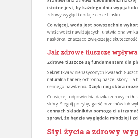
Stanowi ona aż 90% nawodnienia naszej s
istotne jest, by każdego dnia wypijać oko
zdrowy wygląd i dodaje cerze blasku.
Co więcej, woda jest powszechnie wyko
właściwości nawilżających, ułatwia ona wni
naskórka, znacząco zwiększając skutecznoś
Jak zdrowe tłuszcze wpływaj
Zdrowe tłuszcze są fundamentem dla pięk
Sekret tkwi w nienasyconych kwasach tłuszc
naturalną barierę ochronną naszej skóry. Ta b
cennego nawilżenia.
Dzięki niej skóra moż
Co więcej, odpowiednia dawka zdrowych tłusz
skóry. Sięgnij po ryby, garść orzechów lub wy
cennych składników pomogą ci utrzymać s
sprawi, że będzie wyglądała młodziej i zd
Styl życia a zdrowy wyg