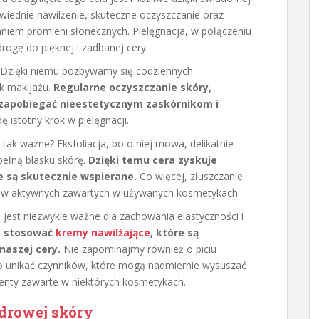
wiednie nawilżenie, skuteczne oczyszczanie oraz
niem promieni słonecznych. Pielęgnacja, w połączeniu
rogę do pięknej i zadbanej cery.
 Dzięki niemu pozbywamy się codziennych
k makijażu.
Regularne oczyszczanie skóry,
 zapobiegać nieestetycznym zaskórnikom i
 istotny krok w pielęgnacji.
 tak ważne? Eksfoliacja, bo o niej mowa, delikatnie
pełną blasku skórę.
Dzięki temu cera zyskuje
e są skutecznie wspierane.
Co więcej, złuszczanie
ków aktywnych zawartych w używanych kosmetykach.
est niezwykle ważne dla zachowania elastyczności i
o stosować
kremy nawilżające
, które są
aszej cery.
Nie zapominajmy również o piciu
to unikać czynników, które mogą nadmiernie wysuszać
rgenty zawarte w niektórych kosmetykach.
drowej skóry