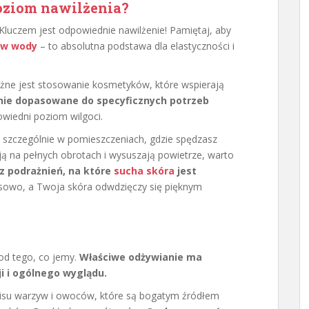
oziom nawilżenia?
Kluczem jest odpowiednie nawilżenie! Pamiętaj, aby
rów wody
– to absolutna podstawa dla elastyczności i
żne jest stosowanie kosmetyków, które wspierają
lnie dopasowane do specyficznych potrzeb
iedni poziom wilgoci.
, szczególnie w pomieszczeniach, gdzie spędzasz
ają na pełnych obrotach i wysuszają powietrze, warto
z podrażnień, na które
sucha skóra
jest
sowo, a Twoja skóra odwdzięczy się pięknym
 od tego, co jemy.
Właściwe odżywianie ma
i i ogólnego wyglądu.
spisu warzyw i owoców, które są bogatym źródłem