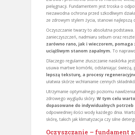
pielęgnacji. Fundamentem jest troska o odpo
niezawodna ochrona przed szkodliwym działa
ze zdrowym stylem życia, stanowi najlepszą d
Oczyszczanie twarzy to absolutna podstawa.
zanieczyszczeń, nadmiaru sebum oraz reszte
zarówno rano, jak i wieczorem, pomaga
uciążliwym stanom zapalnym.
To naprawdę
Dlaczego regularne złuszczanie naskórka jest
usuwa martwe komórki, odsłaniając świeżą, 
lepszą teksturę, a procesy regeneracyjn
ułatwia skórze wchłanianie cennych składni
Utrzymanie optymalnego poziomu nawilżenia j
zdrowego wyglądu skóry.
W tym celu wart
dopasowane do indywidualnych potrzeb n
odpowiedniej ilości wody każdego dnia. War
skórę, takich jak klimatyzacja czy silne dete
Oczyszczanie – fundament z