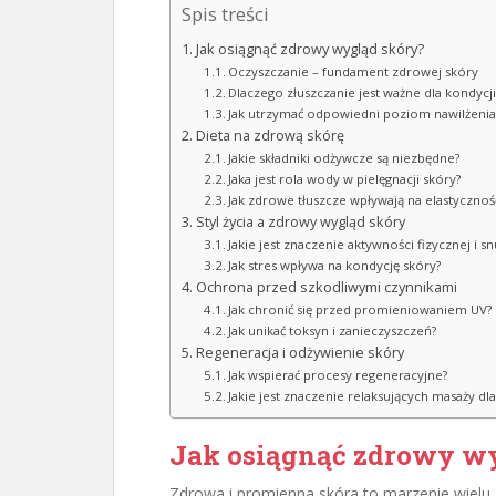
Spis treści
Jak osiągnąć zdrowy wygląd skóry?
Oczyszczanie – fundament zdrowej skóry
Dlaczego złuszczanie jest ważne dla kondycji
Jak utrzymać odpowiedni poziom nawilżenia
Dieta na zdrową skórę
Jakie składniki odżywcze są niezbędne?
Jaka jest rola wody w pielęgnacji skóry?
Jak zdrowe tłuszcze wpływają na elastycznoś
Styl życia a zdrowy wygląd skóry
Jakie jest znaczenie aktywności fizycznej i sn
Jak stres wpływa na kondycję skóry?
Ochrona przed szkodliwymi czynnikami
Jak chronić się przed promieniowaniem UV?
Jak unikać toksyn i zanieczyszczeń?
Regeneracja i odżywienie skóry
Jak wspierać procesy regeneracyjne?
Jakie jest znaczenie relaksujących masaży dl
Jak osiągnąć zdrowy w
Zdrowa i promienna skóra to marzenie wielu, 