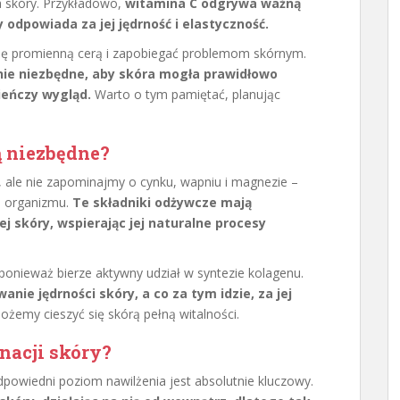
a skóry. Przykładowo,
witamina C odgrywa ważną
 odpowiada za jej jędrność i elastyczność.
się promienną cerą i zapobiegać problemom skórnym.
nie niezbędne, aby skóra mogła prawidłowo
ieńczy wygląd.
Warto o tym pamiętać, planując
ą niezbędne?
y, ale nie zapominajmy o cynku, wapniu i magnezie –
o organizmu.
Te składniki odżywcze mają
j skóry, wspierając jej naturalne procesy
ponieważ bierze aktywny udział w syntezie kolagenu.
ie jędrności skóry, a co za tym idzie, za jej
żemy cieszyć się skórą pełną witalności.
nacji skóry?
dpowiedni poziom nawilżenia jest absolutnie kluczowy.