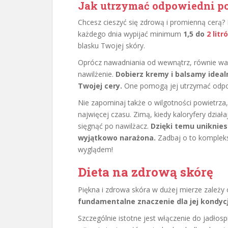
Jak utrzymać odpowiedni p
Chcesz cieszyć się zdrową i promienną cerą? 
każdego dnia wypijać minimum
1,5 do
2 lit
blasku Twojej skóry.
Oprócz nawadniania od wewnątrz, równie wa
nawilżenie.
Dobierz kremy i balsamy idea
Twojej cery.
One pomogą jej utrzymać odpow
Nie zapominaj także o wilgotności powietrza
najwięcej czasu. Zimą, kiedy kaloryfery dział
sięgnąć po nawilżacz.
Dzięki temu uniknies
wyjątkowo narażona.
Zadbaj o to komplek
wyglądem!
Dieta na zdrową skórę
Piękna i zdrowa skóra w dużej mierze zależy
fundamentalne znaczenie dla jej kondycj
Szczególnie istotne jest włączenie do jadło