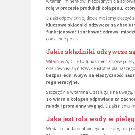
witamin i minerałów, niezbędnych dla zdrowi
rolę w procesie produkcji kolagenu, który
Dzięki odpowiedniej diecie możemy cieszyć 
Kluczowe składniki odżywcze są absolut
funkcjonować i zachować zdrowy, młodz
codzienne posiłki.
Jakie składniki odżywcze s
Witaminy A
, C i E to fundament zdrowej diet
one również są niezwykle istotne dla naszeg
bezpośredni wpływ na elastyczność nasze
regeneracyjne.
Szczególnie witamina C zasługuje na uwagę, 
To właśnie kolagen odpowiada za zachowan
młody i promienny wygląd.
Dzięki niemu mo
Jaka jest rola wody w pielęg
Woda to fundament pielęgnacji skóry, a jej o