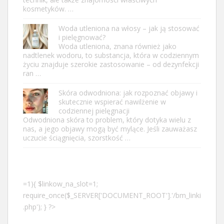
kosmetyków. …
Woda utleniona na włosy – jak ją stosować
i pielęgnować?
Woda utleniona, znana również jako
nadtlenek wodoru, to substancja, która w codziennym
życiu znajduje szerokie zastosowanie – od dezynfekcji
ran …
Skóra odwodniona: jak rozpoznać objawy i
skutecznie wspierać nawilżenie w
codziennej pielęgnacji
Odwodniona skóra to problem, który dotyka wielu z
nas, a jego objawy mogą być mylące. Jeśli zauważasz
uczucie ściągnięcia, szorstkość …
=1){ $linkow_na_slot=1;
require_once($_SERVER['DOCUMENT_ROOT'].'/bm_linki
.php'); } ?>