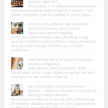
najlepiej wybierać?
Oczy piwne, z ich unikalną brązową tonacją,
stanowią prawdziwy skarb w świecie makijażu. Choć
rzadko spotykane, potrafią zachwycić swoją głębią …
Ochrona anty-pollution: jak skutecznie
wzmacniać barierę skóry przeciw
zanieczyszczeniom miejskim
Zanieczyszczenia miejskie, takie jak smog, mogą
znacząco osłabiać barierę ochronną skóry, prowadząc
do jej przedwczesnego starzenia się i różnych
problemów …
Odwodniona skóra na nogach: przyczyny,
objawy i pielęgnacja
Odwodnienie skóry to problem, który
dotyka wiele osób, a jego objawy mogą być nie tylko
nieprzyjemne, ale również trudne do …
Jak rozczesywać włosy bez łamania i
plątania – skuteczne techniki i kosmetyki do
każdego rodzaju włosów
Rozczesywanie włosów w sposób, który minimalizuje
ich łamanie i plątanie, wymaga nie tylko odpowiednich
technik, ale także znajomości właściwych