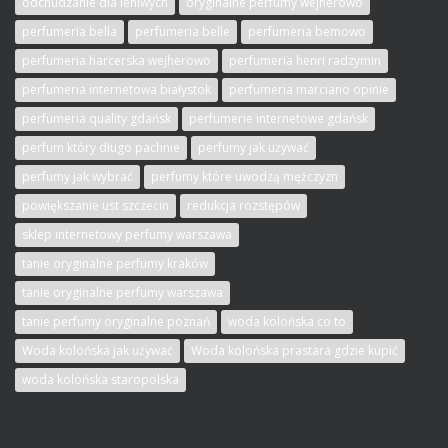
odchudzanie dla leniwych
oryginalne perfumy wejherowo
perfumeria bella
perfumeria belle
perfumeria bemowo
perfumeria harcerska wejherowo
perfumeria henri radzymin
perfumeria internetowa białystok
perfumeria marciano opinie
perfumeria quality gdańsk
perfumerie internetowe gdańsk
perfum który długo pachnie
perfumy jak używać
perfumy jak wybrać
perfumy które uwodzą mężczyzn
powiększanie ust szczecin
redukcja rozstępów
sklep internetowy perfumy warszawa
tanie oryginalne perfumy kraków
tanie oryginalne perfumy warszawa
tanie perfumy oryginalne poznań
woda kolońska co to
Woda kolońska jak używać
Woda kolońska prastara gdzie kupić
woda kolońska staropolska