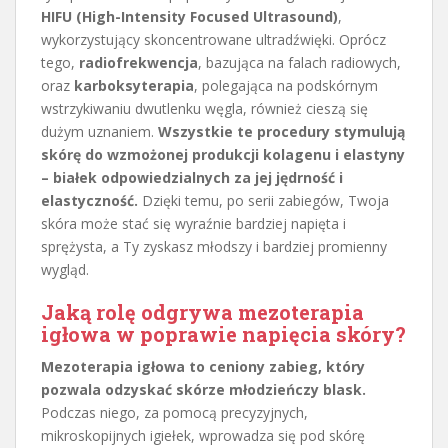
HIFU (High-Intensity Focused Ultrasound)
,
wykorzystujący skoncentrowane ultradźwięki. Oprócz
tego,
radiofrekwencja
, bazująca na falach radiowych,
oraz
karboksyterapia
, polegająca na podskórnym
wstrzykiwaniu dwutlenku węgla, również cieszą się
dużym uznaniem.
Wszystkie te procedury stymulują
skórę do wzmożonej produkcji kolagenu i elastyny
– białek odpowiedzialnych za jej jędrność i
elastyczność.
Dzięki temu, po serii zabiegów, Twoja
skóra może stać się wyraźnie bardziej napięta i
sprężysta, a Ty zyskasz młodszy i bardziej promienny
wygląd.
Jaką rolę odgrywa mezoterapia
igłowa w poprawie napięcia skóry?
Mezoterapia igłowa to ceniony zabieg, który
pozwala odzyskać skórze młodzieńczy blask.
Podczas niego, za pomocą precyzyjnych,
mikroskopijnych igiełek, wprowadza się pod skórę