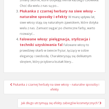
zmiany skórne, które dotykają niemal każdego człowieka.
Choć dla wielu z nas są po...
Płukanka z czarnej herbaty na siwe włosy –
naturalne sposoby i efekty
W miarę upływu lat,
siwe włosy stają się naturalnym zjawiskiem, które dotyka
wielu z nas. Zamiast sięgać po chemiczne farby, warto
rozważyć...
Falowane włosy: pielęgnacja, stylizacja i
techniki uzyskiwania fal
Falowane włosy to
prawdziwy skarb w świecie fryzur, łączący w sobie
elegancję i swobodę. Charakteryzują się delikatnym
skrętem, który przybiera kształt litery...
Nawigacja
Płukanka z czarnej herbaty na siwe włosy – naturalne sposoby i
wpisu
efekty
Jak długo utrzymują się efekty zabiegów kosmetycznych?