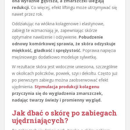
ona wyraźnie gęstsza, a zmarszczki ulegają
redukcji.
Co więcej, efekt liftingu może utrzymywać się
nawet przez rok.
Oddziałując na włókna kolagenowe i elastynowe,
zabiegi te wzmacniają je, zapewniając skórze
optymalne nawilżenie i odżywienie.
Pobudzenie
odnowy komórkowej sprawia, że skóra odzyskuje
miękkość, gładkość i sprężystość.
Poprawa napięcia
mięśniowego dodatkowo modeluje sylwetkę.
W rezultacie skóra jest widocznie uniesiona, szczególnie
w okolicach policzków, powiek, szyi i dekoltu. Często już
po pierwszym zabiegu można zaobserwować efekt
ujędrnienia.
Stymulacja produkcji kolagenu
przyczynia się do wygładzenia zmarszczek,
nadając twarzy świeży i promienny wygląd.
Jak dbać o skórę po zabiegach
ujędrniających?