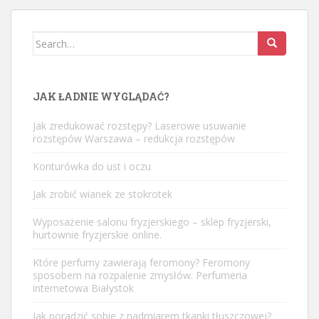
Search
for:
JAK ŁADNIE WYGLĄDAĆ?
Jak zredukować rozstępy? Laserowe usuwanie
rozstępów Warszawa – redukcja rozstępów
Konturówka do ust i oczu
Jak zrobić wianek ze stokrotek
Wyposażenie salonu fryzjerskiego – sklep fryzjerski,
hurtownie fryzjerskie online.
Które perfumy zawierają feromony? Feromony
sposobem na rozpalenie zmysłów. Perfumeria
internetowa Białystok
Jak poradzić sobie z nadmiarem tkanki tłuszczowej?