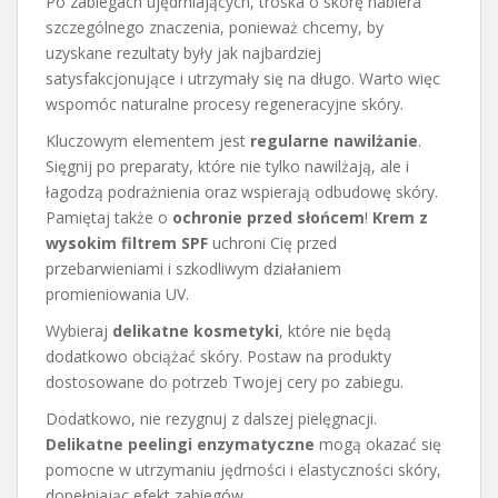
Po zabiegach ujędrniających, troska o skórę nabiera
szczególnego znaczenia, ponieważ chcemy, by
uzyskane rezultaty były jak najbardziej
satysfakcjonujące i utrzymały się na długo. Warto więc
wspomóc naturalne procesy regeneracyjne skóry.
Kluczowym elementem jest
regularne nawilżanie
.
Sięgnij po preparaty, które nie tylko nawilżają, ale i
łagodzą podrażnienia oraz wspierają odbudowę skóry.
Pamiętaj także o
ochronie przed słońcem
!
Krem z
wysokim filtrem SPF
uchroni Cię przed
przebarwieniami i szkodliwym działaniem
promieniowania UV.
Wybieraj
delikatne kosmetyki
, które nie będą
dodatkowo obciążać skóry. Postaw na produkty
dostosowane do potrzeb Twojej cery po zabiegu.
Dodatkowo, nie rezygnuj z dalszej pielęgnacji.
Delikatne peelingi enzymatyczne
mogą okazać się
pomocne w utrzymaniu jędrności i elastyczności skóry,
dopełniając efekt zabiegów.