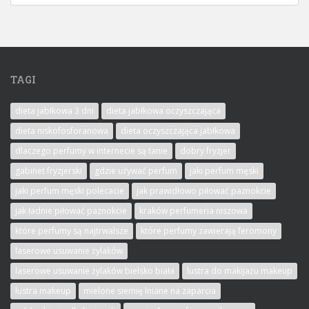
TAGI
dieta jabłkowa 3 dni
dieta jabłkowa oczyszczająca
dieta niskofosforanowa
dieta oczyszczająca jabłkowa
dlaczego perfumy w internecie są tanie
dobry fryzjer
gabinet fryzjerski
gdzie używać perfum
jaki perfum męski
jaki perfum męski polecacie
jak prawidłowo piłować paznokcie
jak ładnie piłować paznokcie
kraków perfumeria niszowa
które perfumy są najtrwalsze
które perfumy zawierają feromony
laserowe usuwanie żylaków
laserowe usuwanie żylaków bielsko biała
lustra do makijażu makeup
lustra makeup
mielone siemię lniane na zaparcia