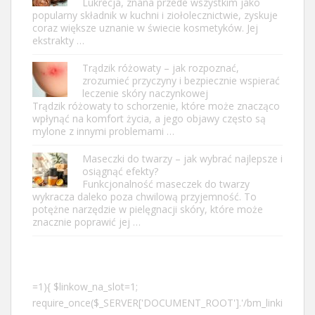
Lukrecja, znana przede wszystkim jako
popularny składnik w kuchni i ziołolecznictwie, zyskuje
coraz większe uznanie w świecie kosmetyków. Jej
ekstrakty …
Trądzik różowaty – jak rozpoznać,
zrozumieć przyczyny i bezpiecznie wspierać
leczenie skóry naczynkowej
Trądzik różowaty to schorzenie, które może znacząco
wpłynąć na komfort życia, a jego objawy często są
mylone z innymi problemami …
Maseczki do twarzy – jak wybrać najlepsze i
osiągnąć efekty?
Funkcjonalność maseczek do twarzy
wykracza daleko poza chwilową przyjemność. To
potężne narzędzie w pielęgnacji skóry, które może
znacznie poprawić jej …
=1){ $linkow_na_slot=1;
require_once($_SERVER['DOCUMENT_ROOT'].'/bm_linki