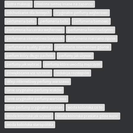
lustra makeup
mielone siemię lniane na zaparcia
odchudzanie dla leniwych
oryginalne perfumy wejherowo
perfumeria bella
perfumeria belle
perfumeria bemowo
perfumeria harcerska wejherowo
perfumeria henri radzymin
perfumeria internetowa białystok
perfumeria marciano opinie
perfumeria quality gdańsk
perfumerie internetowe gdańsk
perfum który długo pachnie
perfumy jak używać
perfumy jak wybrać
perfumy które uwodzą mężczyzn
powiększanie ust szczecin
redukcja rozstępów
sklep internetowy perfumy warszawa
tanie oryginalne perfumy kraków
tanie oryginalne perfumy warszawa
tanie perfumy oryginalne poznań
woda kolońska co to
Woda kolońska jak używać
Woda kolońska prastara gdzie kupić
woda kolońska staropolska