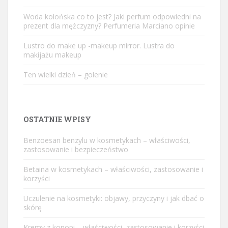
Woda kolońska co to jest? Jaki perfum odpowiedni na
prezent dla mężczyzny? Perfumeria Marciano opinie
Lustro do make up -makeup mirror. Lustra do
makijażu makeup
Ten wielki dzień – golenie
OSTATNIE WPISY
Benzoesan benzylu w kosmetykach – właściwości,
zastosowanie i bezpieczeństwo
Betaina w kosmetykach – właściwości, zastosowanie i
korzyści
Uczulenie na kosmetyki: objawy, przyczyny i jak dbać o
skórę
Kremy z konopi – właściwości, zastosowanie i korzyści