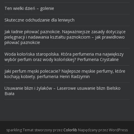
Ten wielki dzień – golenie
Skuteczne odchudzanie dla leniwych
Jak ładnie piłować paznokcie. Najważniejsze zasady dotyczące
pielęgnacji i nadawania kształtu paznokciom – jak prawidłowo
piłować paznokcie
Woda kolońska staropolska. Która perfumeria ma największy
wybór perfum oraz wody kolońskiej? Perfumeria Crystaline
Jaki perfum męski polecacie? Najlepsze męskie perfumy, które
kochają kobiety. perfumeria Henri Radzymin
Usuwanie blizn i żylaków – Laserowe usuwanie blizn Bielsko
Biała
sparkling
Temat stworzony przez
Colorlib
Napędzany przez WordPress