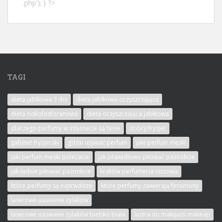
.php'); } ?>
TAGI
dieta jabłkowa 3 dni
dieta jabłkowa oczyszczająca
dieta niskofosforanowa
dieta oczyszczająca jabłkowa
dlaczego perfumy w internecie są tanie
dobry fryzjer
gabinet fryzjerski
gdzie używać perfum
jaki perfum męski
jaki perfum męski polecacie
jak prawidłowo piłować paznokcie
jak ładnie piłować paznokcie
kraków perfumeria niszowa
które perfumy są najtrwalsze
które perfumy zawierają feromony
laserowe usuwanie żylaków
laserowe usuwanie żylaków bielsko biała
lustra do makijażu makeup