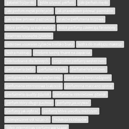
gabinet fryzjerski
gdzie używać perfum
jaki perfum męski
jaki perfum męski polecacie
jak prawidłowo piłować paznokcie
jak ładnie piłować paznokcie
kraków perfumeria niszowa
które perfumy są najtrwalsze
które perfumy zawierają feromony
laserowe usuwanie żylaków
laserowe usuwanie żylaków bielsko biała
lustra do makijażu makeup
lustra makeup
mielone siemię lniane na zaparcia
odchudzanie dla leniwych
oryginalne perfumy wejherowo
perfumeria bella
perfumeria belle
perfumeria bemowo
perfumeria harcerska wejherowo
perfumeria henri radzymin
perfumeria internetowa białystok
perfumeria marciano opinie
perfumeria quality gdańsk
perfumerie internetowe gdańsk
perfum który długo pachnie
perfumy jak używać
perfumy jak wybrać
perfumy które uwodzą mężczyzn
powiększanie ust szczecin
redukcja rozstępów
sklep internetowy perfumy warszawa