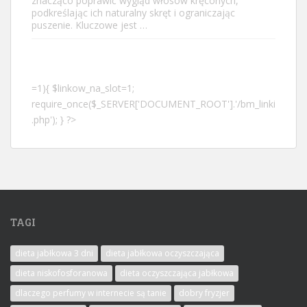
znacząco poprawić wygląd włosów kręconych,
podkreślając ich naturalny skręt i ograniczając
puszenie. Kluczowe jest …
=1){ $linkow_na_slot=1;
require_once($_SERVER['DOCUMENT_ROOT'].'/bm_linki
.php'); } ?>
TAGI
dieta jabłkowa 3 dni
dieta jabłkowa oczyszczająca
dieta niskofosforanowa
dieta oczyszczająca jabłkowa
dlaczego perfumy w internecie są tanie
dobry fryzjer