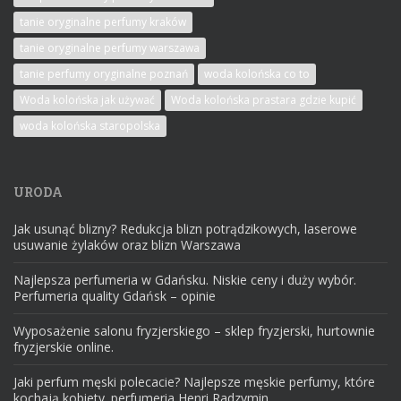
tanie oryginalne perfumy kraków
tanie oryginalne perfumy warszawa
tanie perfumy oryginalne poznań
woda kolońska co to
Woda kolońska jak używać
Woda kolońska prastara gdzie kupić
woda kolońska staropolska
URODA
Jak usunąć blizny? Redukcja blizn potrądzikowych, laserowe
usuwanie żylaków oraz blizn Warszawa
Najlepsza perfumeria w Gdańsku. Niskie ceny i duży wybór.
Perfumeria quality Gdańsk – opinie
Wyposażenie salonu fryzjerskiego – sklep fryzjerski, hurtownie
fryzjerskie online.
Jaki perfum męski polecacie? Najlepsze męskie perfumy, które
kochają kobiety. perfumeria Henri Radzymin