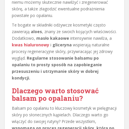
niemu możemy skutecznie nawilżyć i zregenerować
skórę, a także złagodzić ewentualne podrażnienia
powstałe po opalaniu.
Te bogate w składniki odżywcze kosmetyki często
zawierają
aloes
, znany ze swoich kojących właściwości.
Dodatkowo,
masło kakaowe
intensywnie nawilża, a
kwas hialuronowy
i
gliceryna
wspierają naturalne
procesy regeneracyjne skóry, przywracając jej zdrowy
wygląd.
Regularne stosowanie balsamu po
opalaniu to prosty sposób na zapobieganie
przesuszeniu i utrzymanie skóry w dobrej
kondycji.
Dlaczego warto stosować
balsam po opalaniu?
Balsam po opalaniu to kluczowy kosmetyk w pielęgnacji
skóry po słonecznych kąpielach. Dlaczego warto go
włączyć do swojej rutyny? Przede wszystkim,
wspomaga on proces regeneracji skóry, która po