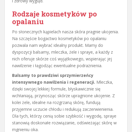
i zdrowy wygląd.
Rodzaje kosmetyków po
opalaniu
Po słonecznych kąpielach nasza skóra pragnie ukojenia.
Na szczęście bogactwo kosmetyków po opalaniu
pozwala nam wybrać idealny produkt. Mamy do
dyspozycji balsamy, mleczka, żele i spraye, a każdy z
nich oferuje skórze coś wyjątkowego, wspierając jej
nawilżenie i łagodząc ewentualne podrażnienia.
Balsamy to prawdziwi sprzymierzeńcy
intensywnego nawilżenia i regeneracji.
Mleczka,
dzięki swojej lekkiej formule, błyskawicznie się
wchłaniają, przynosząc skórze upragnione ukojenie. Z
kolei żele, idealne na rozgrzaną skórę, fundują
przyjemne uczucie chłodu i redukują zaczerwienienia.
Dla tych, którzy cenią sobie szybkość i wygodę, spraye
stanowią doskonałe rozwiązanie, odświeżając skórę w
mgnieniu oka.