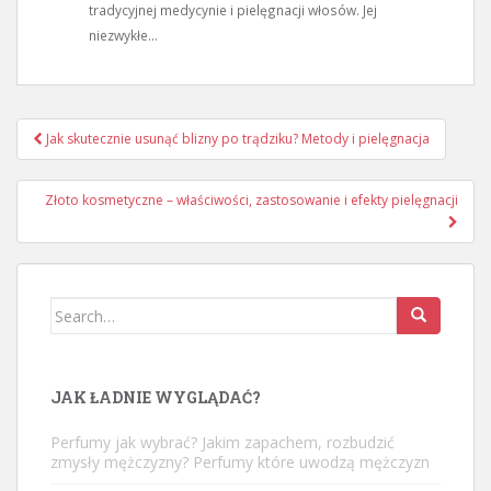
tradycyjnej medycynie i pielęgnacji włosów. Jej
niezwykłe...
Nawigacja
Jak skutecznie usunąć blizny po trądziku? Metody i pielęgnacja
wpisu
Złoto kosmetyczne – właściwości, zastosowanie i efekty pielęgnacji
Search
for:
JAK ŁADNIE WYGLĄDAĆ?
Perfumy jak wybrać? Jakim zapachem, rozbudzić
zmysły mężczyzny? Perfumy które uwodzą mężczyzn