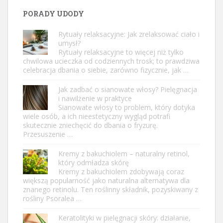
PORADY UDODY
Rytuały relaksacyjne: Jak zrelaksować ciało i
umysł?
Rytuały relaksacyjne to więcej niż tylko
chwilowa ucieczka od codziennych trosk; to prawdziwa
celebracja dbania o siebie, zarówno fizycznie, jak …
Jak zadbać o sianowate włosy? Pielęgnacja
i nawilżenie w praktyce
Sianowate włosy to problem, który dotyka
wiele osób, a ich nieestetyczny wygląd potrafi
skutecznie zniechęcić do dbania o fryzurę.
Przesuszenie …
Kremy z bakuchiolem – naturalny retinol,
który odmładza skórę
Kremy z bakuchiolem zdobywają coraz
większą popularność jako naturalna alternatywa dla
znanego retinolu. Ten roślinny składnik, pozyskiwany z
rośliny Psoralea …
Keratolityki w pielęgnacji skóry: działanie,