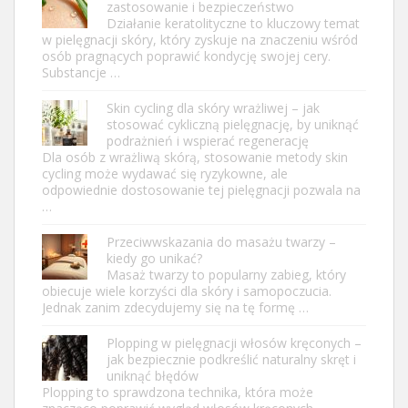
zastosowanie i bezpieczeństwo
Działanie keratolityczne to kluczowy temat
w pielęgnacji skóry, który zyskuje na znaczeniu wśród
osób pragnących poprawić kondycję swojej cery.
Substancje …
Skin cycling dla skóry wrażliwej – jak
stosować cykliczną pielęgnację, by uniknąć
podrażnień i wspierać regenerację
Dla osób z wrażliwą skórą, stosowanie metody skin
cycling może wydawać się ryzykowne, ale
odpowiednie dostosowanie tej pielęgnacji pozwala na
…
Przeciwwskazania do masażu twarzy –
kiedy go unikać?
Masaż twarzy to popularny zabieg, który
obiecuje wiele korzyści dla skóry i samopoczucia.
Jednak zanim zdecydujemy się na tę formę …
Plopping w pielęgnacji włosów kręconych –
jak bezpiecznie podkreślić naturalny skręt i
uniknąć błędów
Plopping to sprawdzona technika, która może