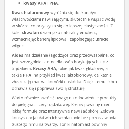
kwasy AHA
i
PHA
.
Kwas hialuronowy
wyróżnia się doskonałymi
właściwościami nawilżającymi, skutecznie wiążąc wodę
w skórze, co przyczynia się do lepszej elastyczności. Z
kolei
skwalan
działa jako naturalny emolient,
wzmacniając barierę lipidową i zapobiegając utracie
wilgoci.
Aloes
ma działanie łagodzące oraz przeciwzapalne, co
jest szczególnie istotne dla osób borykających się z
trądzikiem.
Kwasy AHA
, takie jak kwas glikolowy, a
także
PHA
, na przykład kwas laktobionowy, delikatnie
złuszczają martwe komórki naskórka. Dzięki temu skóra
odnawia się i poprawia swoją strukturę.
Warto również zwrócić uwagę na odpowiednie produkty
do pielęgnacji cery trądzikowej. Kremy powinny mieć
lekką formułę oraz intensywnie nawilżać skórę. Żelowa
konsystencja ułatwia ich wchłanianie bez pozostawiania
tłustego filmu na twarzy. Toniki natomiast powinny