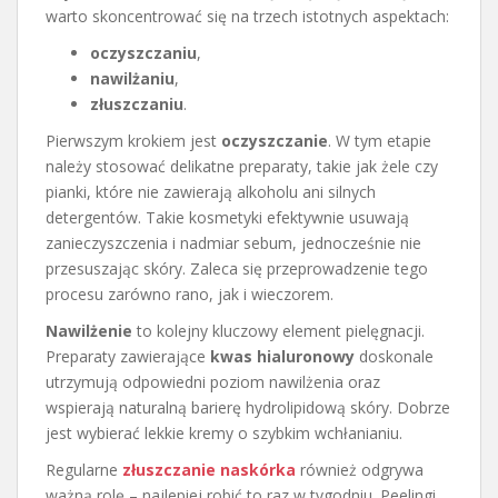
warto skoncentrować się na trzech istotnych aspektach:
oczyszczaniu
,
nawilżaniu
,
złuszczaniu
.
Pierwszym krokiem jest
oczyszczanie
. W tym etapie
należy stosować delikatne preparaty, takie jak żele czy
pianki, które nie zawierają alkoholu ani silnych
detergentów. Takie kosmetyki efektywnie usuwają
zanieczyszczenia i nadmiar sebum, jednocześnie nie
przesuszając skóry. Zaleca się przeprowadzenie tego
procesu zarówno rano, jak i wieczorem.
Nawilżenie
to kolejny kluczowy element pielęgnacji.
Preparaty zawierające
kwas hialuronowy
doskonale
utrzymują odpowiedni poziom nawilżenia oraz
wspierają naturalną barierę hydrolipidową skóry. Dobrze
jest wybierać lekkie kremy o szybkim wchłanianiu.
Regularne
złuszczanie naskórka
również odgrywa
ważną rolę – najlepiej robić to raz w tygodniu. Peelingi