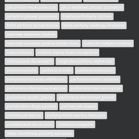
jaki perfum męski polecacie
jak prawidłowo piłować paznokcie
jak ładnie piłować paznokcie
kraków perfumeria niszowa
które perfumy są najtrwalsze
które perfumy zawierają feromony
laserowe usuwanie żylaków
laserowe usuwanie żylaków bielsko biała
lustra do makijażu makeup
lustra makeup
mielone siemię lniane na zaparcia
odchudzanie dla leniwych
oryginalne perfumy wejherowo
perfumeria bella
perfumeria belle
perfumeria bemowo
perfumeria harcerska wejherowo
perfumeria henri radzymin
perfumeria internetowa białystok
perfumeria marciano opinie
perfumeria quality gdańsk
perfumerie internetowe gdańsk
perfum który długo pachnie
perfumy jak używać
perfumy jak wybrać
perfumy które uwodzą mężczyzn
powiększanie ust szczecin
redukcja rozstępów
sklep internetowy perfumy warszawa