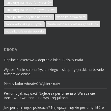
tanie oryginalne perfumy kraków
tanie oryginalne perfumy warszawa
tanie perfumy oryginalne poznań
woda kolońska co to
Woda kolońska jak używać
Woda kolońska prastara gdzie kupić
woda kolońska staropolska
URODA
Depilacja laserowa – depilacja bikini Bielsko Biała
Wyposażenie salonu fryzjerskiego – sklep fryzjerski, hurtownie
fryzjerskie online.
Piękny kolor włosów? Wybierz rudy
Perfumy jak używać? Najlepsza perfumeria w Warszawie.
Bemowo. Gwarancja najwyższej jakości.
Jaki perfum męski polecacie? Najlepsze męskie perfumy, które