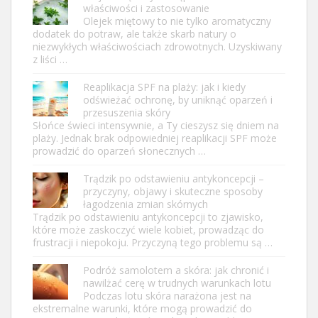
właściwości i zastosowanie
Olejek miętowy to nie tylko aromatyczny
dodatek do potraw, ale także skarb natury o
niezwykłych właściwościach zdrowotnych. Uzyskiwany
z liści …
Reaplikacja SPF na plaży: jak i kiedy
odświeżać ochronę, by uniknąć oparzeń i
przesuszenia skóry
Słońce świeci intensywnie, a Ty cieszysz się dniem na
plaży. Jednak brak odpowiedniej reaplikacji SPF może
prowadzić do oparzeń słonecznych …
Trądzik po odstawieniu antykoncepcji –
przyczyny, objawy i skuteczne sposoby
łagodzenia zmian skórnych
Trądzik po odstawieniu antykoncepcji to zjawisko,
które może zaskoczyć wiele kobiet, prowadząc do
frustracji i niepokoju. Przyczyną tego problemu są …
Podróż samolotem a skóra: jak chronić i
nawilżać cerę w trudnych warunkach lotu
Podczas lotu skóra narażona jest na
ekstremalne warunki, które mogą prowadzić do