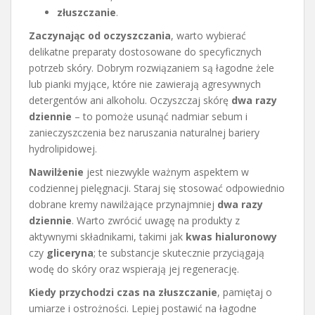
złuszczanie
.
Zaczynając od oczyszczania
, warto wybierać
delikatne preparaty dostosowane do specyficznych
potrzeb skóry. Dobrym rozwiązaniem są łagodne żele
lub pianki myjące, które nie zawierają agresywnych
detergentów ani alkoholu. Oczyszczaj skórę
dwa razy
dziennie
– to pomoże usunąć nadmiar sebum i
zanieczyszczenia bez naruszania naturalnej bariery
hydrolipidowej.
Nawilżenie
jest niezwykle ważnym aspektem w
codziennej pielęgnacji. Staraj się stosować odpowiednio
dobrane kremy nawilżające przynajmniej
dwa razy
dziennie
. Warto zwrócić uwagę na produkty z
aktywnymi składnikami, takimi jak
kwas hialuronowy
czy
gliceryna
; te substancje skutecznie przyciągają
wodę do skóry oraz wspierają jej regenerację.
Kiedy przychodzi czas na złuszczanie
, pamiętaj o
umiarze i ostrożności. Lepiej postawić na łagodne