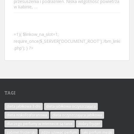
przesuszenia i podrażnień. Niska wilgotność powietrza
w kabinie, …
=1){ $linkow_na_slot=1;
require_once($_SERVER['DOCUMENT_ROOT'].'/bm_linki
.php'); } ?>
TAGI
dieta jabłkowa 3 dni
dieta jabłkowa oczyszczająca
dieta niskofosforanowa
dieta oczyszczająca jabłkowa
dlaczego perfumy w internecie są tanie
dobry fryzjer
gabinet fryzjerski
gdzie używać perfum
jaki perfum męski