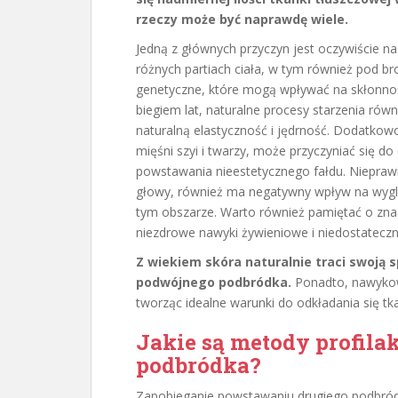
rzeczy może być naprawdę wiele.
Jedną z głównych przyczyn jest oczywiście na
różnych partiach ciała, w tym również pod br
genetyczne, które mogą wpływać na skłonno
biegiem lat, naturalne procesy starzenia rów
naturalną elastyczność i jędrność. Dodatkowo
mięśni szyi i twarzy, może przyczyniać się do 
powstawania nieestetycznego fałdu. Nieprawi
głowy, również ma negatywny wpływ na wyglą
tym obszarze. Warto również pamiętać o znac
niezdrowe nawyki żywieniowe i niedostatecz
Z wiekiem skóra naturalnie traci swoją s
podwójnego podbródka.
Ponadto, nawykowe
tworząc idealne warunki do odkładania się tk
Jakie są metody profil
podbródka?
Zapobieganie powstawaniu drugiego podbródk