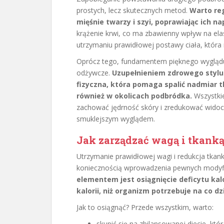
prostych, lecz skutecznych metod.
Warto re
mięśnie twarzy i szyi, poprawiając ich nap
krążenie krwi, co ma zbawienny wpływ na el
utrzymaniu prawidłowej postawy ciała, która
Oprócz tego, fundamentem pięknego wyglądu 
odżywcze.
Uzupełnieniem zdrowego stylu
fizyczna, która pomaga spalić nadmiar 
również w okolicach podbródka.
Wszystkie
zachować jędrność skóry i zredukować widoc
smuklejszym wyglądem.
Jak zarządzać wagą i tkanką
Utrzymanie prawidłowej wagi i redukcja tkank
koniecznością wprowadzenia pewnych modyfi
elementem jest osiągnięcie deficytu kalo
kalorii, niż organizm potrzebuje na co dz
Jak to osiągnąć? Przede wszystkim, warto:
skupić się na zbilansowanej diecie, kt