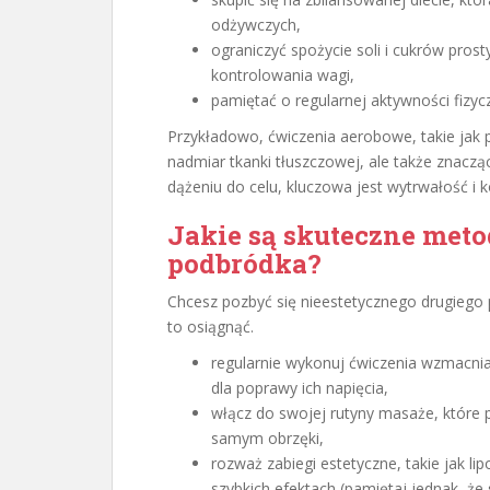
odżywczych,
ograniczyć spożycie soli i cukrów pros
kontrolowania wagi,
pamiętać o regularnej aktywności fizycz
Przykładowo, ćwiczenia aerobowe, takie jak p
nadmiar tkanki tłuszczowej, ale także znacz
dążeniu do celu, kluczowa jest wytrwałość i 
Jakie są skuteczne meto
podbródka?
Chcesz pozbyć się nieestetycznego drugiego 
to osiągnąć.
regularnie wykonuj ćwiczenia wzmacniają
dla poprawy ich napięcia,
włącz do swojej rutyny masaże, które p
samym obrzęki,
rozważ zabiegi estetyczne, takie jak lipo
szybkich efektach (pamiętaj jednak, że