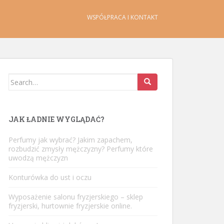
WSPÓŁPRACA I KONTAKT
Search
for:
JAK ŁADNIE WYGLĄDAĆ?
Perfumy jak wybrać? Jakim zapachem,
rozbudzić zmysły mężczyzny? Perfumy które
uwodzą mężczyzn
Konturówka do ust i oczu
Wyposażenie salonu fryzjerskiego – sklep
fryzjerski, hurtownie fryzjerskie online.