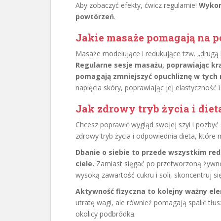
Aby zobaczyć efekty, ćwicz regularnie!
Wykonu
powtórzeń
.
Jakie masaże pomagają na 
Masaże modelujące i redukujące tzw. „drugą b
Regularne sesje masażu, poprawiając krą
pomagają zmniejszyć opuchliznę w tych 
napięcia skóry, poprawiając jej elastyczność i
Jak zdrowy tryb życia i die
Chcesz poprawić wygląd swojej szyi i pozbyć
zdrowy tryb życia i odpowiednia dieta, któr
Dbanie o siebie to przede wszystkim red
ciele.
Zamiast sięgać po przetworzoną żywno
wysoką zawartość cukru i soli, skoncentruj s
Aktywność fizyczna to kolejny ważny el
utratę wagi, ale również pomagają spalić tłu
okolicy podbródka.