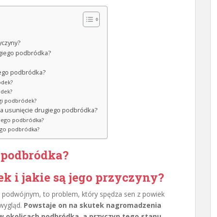
yczyny?
ugiego podbródka?
iego podbródka?
ódek?
ódek?
ugi podbródek?
na usunięcie drugiego podbródka?
giego podbródka?
iego podbródka?
o podbródka?
k i jakie są jego przyczyny?
 podwójnym, to problem, który spędza sen z powiek
wygląd.
Powstaje on na skutek nagromadzenia
j w okolicach podbródka, a przyczyn tego stanu