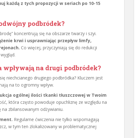
j każdą z tych propozycji w seriach po 10-15
podwójny podbródek?
rodę” koncentrują się na obszarze twarzy i szyi.
żenie krwi i usprawniając przepływ limfy,
rejonach.
Co więcej, przyczyniają się do redukcji
 wygląd.
ta wpływają na drugi podbródek?
 się niechcianego drugiego podbródka? Kluczem jest
e mają na to ogromny wpływ.
ukcja ogólnej ilości tkanki tłuszczowej w Twoim
ść, która często powoduje opuchliznę ze względu na
ię na zbilansowanym odżywianiu.
ement.
Regularne ćwiczenia nie tylko wspomagają
szcz, w tym ten zlokalizowany w problematycznej