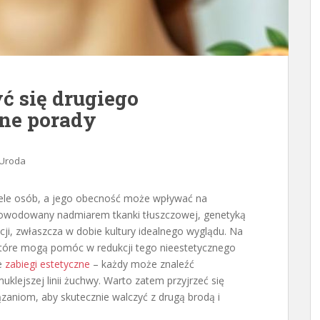
ć się drugiego
ne porady
Uroda
iele osób, a jego obecność może wpływać na
powodowany nadmiarem tkanki tłuszczowej, genetyką
cji, zwłaszcza w dobie kultury idealnego wyglądu. Na
 które mogą pomóc w redukcji tego nieestetycznego
e
zabiegi estetyczne
– każdy może znaleźć
klejszej linii żuchwy. Warto zatem przyjrzeć się
aniom, aby skutecznie walczyć z drugą brodą i