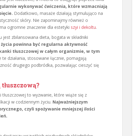
gularnie wykonywać ćwiczenia, które wzmacniają
ięcie.
Dodatkowo, masaże działają stymulująco na
astyczność skóry. Nie zapominajmy również o
 ma ogromne znaczenie dla estetyki
szyi i dekoltu
.
jest zbilansowana dieta, bogata w składniki
 życia powinna być regularna aktywność
tkanki tłuszczowej w całym organizmie, w tym
 te działania, stosowane łącznie, pomagają
zność drugiego podbródka, pozwalając cieszyć się
 tłuszczową?
i tłuszczowej to wyzwanie, które wiąże się z
kacji w codziennym życiu.
Najważniejszym
rycznego, czyli spożywanie mniejszej ilości
ień.
óra dostarczy wszystkich niezbędnych składników