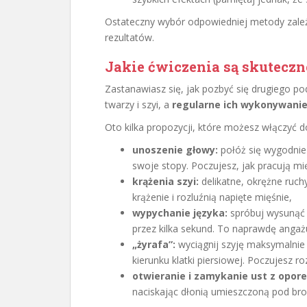
Ostateczny wybór odpowiedniej metody zależ
rezultatów.
Jakie ćwiczenia są skuteczn
Zastanawiasz się, jak pozbyć się drugiego 
twarzy i szyi, a
regularne ich wykonywanie 
Oto kilka propozycji, które możesz włączyć 
unoszenie głowy:
połóż się wygodnie 
swoje stopy. Poczujesz, jak pracują mię
krążenia szyi:
delikatne, okrężne ruc
krążenie i rozluźnią napięte mięśnie,
wypychanie języka:
spróbuj wysunąć j
przez kilka sekund. To naprawdę angaż
„żyrafa”:
wyciągnij szyję maksymalnie
kierunku klatki piersiowej. Poczujesz ro
otwieranie i zamykanie ust z opor
naciskając dłonią umieszczoną pod br