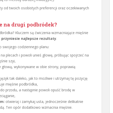
y od twoich osobistych preferencji oraz oczekiwanych
e na drugi podbródek?
podbródka? Kluczem są ćwiczenia wzmacniające mięśnie
przyniesie najlepsze rezultaty
.
do swojego codziennego planu:
na plecach i powoli unieś głowę, próbując spojrzeć na
śnie szyi,
hy głową, wykonywane w obie strony, poprawią
ęzyk tak daleko, jak to możliwe i utrzymaj tę pozycję
uje mięśnie podbródka,
 do przodu, a następnie powoli opuść brodę w
zciąganie,
em:
otwieraj i zamykaj usta, jednocześnie delikatnie
odą. Ten opór dodatkowo wzmacnia mięśnie.