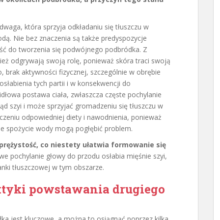
dwaga, która sprzyja odkładaniu się tłuszczu w
odą. Nie bez znaczenia są także predyspozycje
ść do tworzenia się podwójnego podbródka. Z
nież odgrywają swoją rolę, ponieważ skóra traci swoją
, brak aktywności fizycznej, szczególnie w obrębie
osłabienia tych partii i w konsekwencji do
dłowa postawa ciała, zwłaszcza częste pochylanie
d szyi i może sprzyjać gromadzeniu się tłuszczu w
zeniu odpowiedniej diety i nawodnienia, ponieważ
ne spożycie wody mogą pogłębić problem.
prężystość, co niestety ułatwia formowanie się
 pochylanie głowy do przodu osłabia mięśnie szyi,
anki tłuszczowej w tym obszarze.
aktyki powstawania drugiego
a jest kluczowe, a można to osiągnąć poprzez kilka