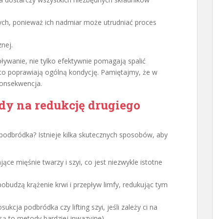
tych, ponieważ ich nadmiar może utrudniać proces
nej.
ływanie, nie tylko efektywnie pomagają spalić
ąco poprawiają ogólną kondycję. Pamiętajmy, że w
konsekwencja.
dy na redukcję drugiego
podbródka? Istnieje kilka skutecznych sposobów, aby
ce mięśnie twarzy i szyi, co jest niezwykle istotne
obudzą krążenie krwi i przepływ limfy, redukując tym
sukcja podbródka czy lifting szyi, jeśli zależy ci na
 są to metody bardziej inwazyjne).