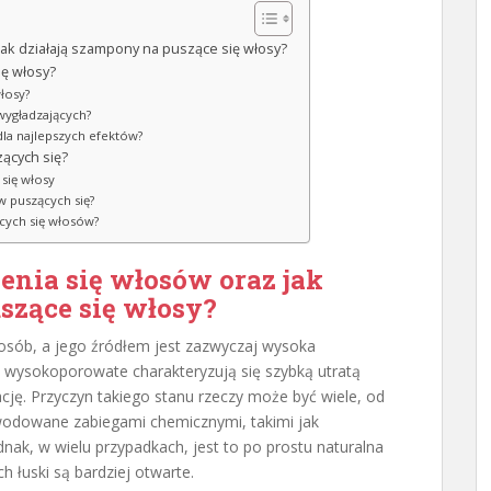
jak działają szampony na puszące się włosy?
ię włosy?
łosy?
wygładzających?
dla najlepszych efektów?
zących się?
się włosy
 puszących się?
ących się włosów?
enia się włosów oraz jak
szące się włosy?
osób, a jego źródłem jest zazwyczaj wysoka
 wysokoporowate charakteryzują się szybką utratą
zację. Przyczyn takiego stanu rzeczy może być wiele, od
wodowane zabiegami chemicznymi, takimi jak
dnak, w wielu przypadkach, jest to po prostu naturalna
 łuski są bardziej otwarte.