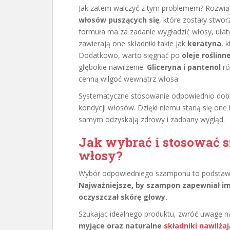
Jak zatem walczyć z tym problemem? Rozwi
włosów puszących się
, które zostały stwor
formuła ma za zadanie wygładzić włosy, uła
zawierają one składniki takie jak
keratyna
, 
Dodatkowo, warto sięgnąć po
oleje roślinn
głębokie nawilżenie.
Gliceryna i pantenol
ró
cenną wilgoć wewnątrz włosa.
Systematyczne stosowanie odpowiednio do
kondycji włosów. Dzięki niemu staną się one b
samym odzyskają zdrowy i zadbany wygląd.
Jak wybrać i stosować 
włosy?
Wybór odpowiedniego szamponu to podstawa 
Najważniejsze, by szampon zapewniał im 
oczyszczał skórę głowy.
Szukając idealnego produktu, zwróć uwagę n
myjące oraz naturalne
składniki nawilża