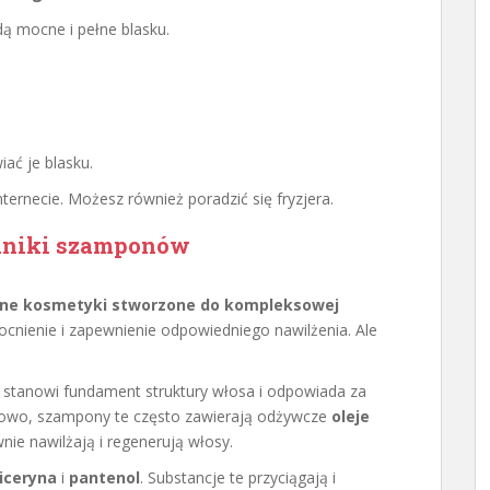
dą mocne i pełne blasku.
ać je blasku.
ternecie. Możesz również poradzić się fryzjera.
adniki szamponów
zne kosmetyki stworzone do kompleksowej
cnienie i zapewnienie odpowiedniego nawilżenia. Ale
a stanowi fundament struktury włosa i odpowiada za
kowo, szampony te często zawierają odżywcze
oleje
wnie nawilżają i regenerują włosy.
iceryna
i
pantenol
. Substancje te przyciągają i