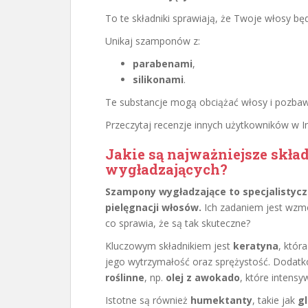
To te składniki sprawiają, że Twoje włosy bę
Unikaj szamponów z:
parabenami
,
silikonami
.
Te substancje mogą obciążać włosy i pozbawi
Przeczytaj recenzje innych użytkowników w In
Jakie są najważniejsze skł
wygładzających?
Szampony wygładzające to specjalistyc
pielęgnacji włosów.
Ich zadaniem jest wzmo
co sprawia, że są tak skuteczne?
Kluczowym składnikiem jest
keratyna
, któr
jego wytrzymałość oraz sprężystość. Dodat
roślinne
, np.
olej z awokado
, które intensy
Istotne są również
humektanty
, takie jak
gl