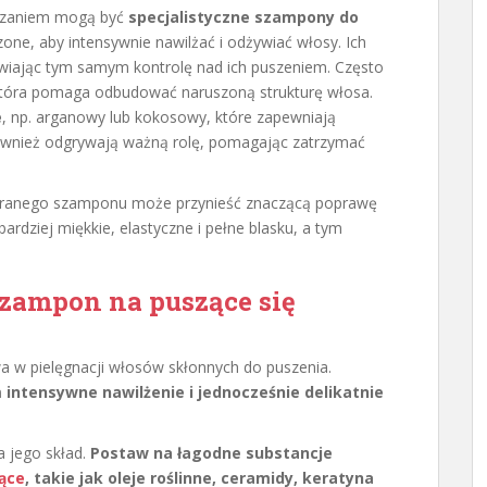
ązaniem mogą być
specjalistyczne szampony do
zone, aby intensywnie nawilżać i odżywiać włosy. Ich
twiając tym samym kontrolę nad ich puszeniem. Często
która pomaga odbudować naruszoną strukturę włosa.
e
, np. arganowy lub kokosowy, które zapewniają
wnież odgrywają ważną rolę, pomagając zatrzymać
branego szamponu może przynieść znaczącą poprawę
ardziej miękkie, elastyczne i pełne blasku, a tym
szampon na puszące się
w pielęgnacji włosów skłonnych do puszenia.
intensywne nawilżenie i jednocześnie delikatnie
a jego skład.
Postaw na łagodne substancje
jące
, takie jak oleje roślinne, ceramidy, keratyna