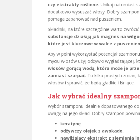
czy ekstrakty roślinne.
Unikaj natomiast 
dodatkowo wysuszać włosy. Dobry szampon ni
pomaga zapanować nad puszeniem.
Składniki, na które szczególnie warto zwróci
substancje działają jak magnes na wilg
które jest kluczowe w walce z puszenie
Aby w pełni wykorzystać potencjał szamponu
myciu włosów użyj odżywki wygładzającej, 
włosów gorącą wodą, która może je przesu
zamiast szarpać.
To kilka prostych zmian,
włosów i sprawić, że będą gładkie i lśniące.
Jak wybrać idealny szampon
Wybór szamponu idealnie dopasowanego do 
uwagę na jego skład! Dobry szampon powinie
keratynę
,
odżywczy olejek z awokado
,
nawilżający ekstrakt z siemienia l