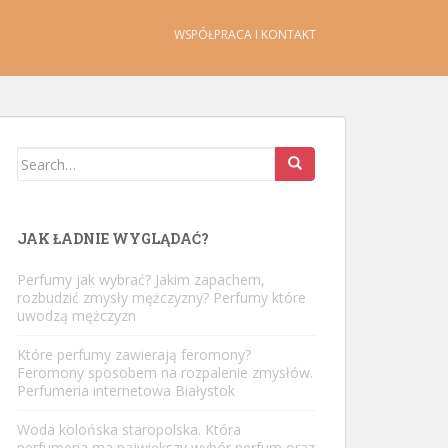
WSPÓŁPRACA I KONTAKT
Search
for:
JAK ŁADNIE WYGLĄDAĆ?
Perfumy jak wybrać? Jakim zapachem,
rozbudzić zmysły mężczyzny? Perfumy które
uwodzą mężczyzn
Które perfumy zawierają feromony?
Feromony sposobem na rozpalenie zmysłów.
Perfumeria internetowa Białystok
Woda kolońska staropolska. Która
perfumeria ma największy wybór perfum oraz