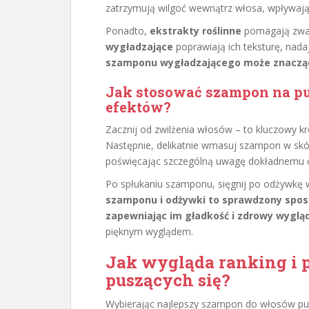
zatrzymują wilgoć wewnątrz włosa, wpływając
Ponadto,
ekstrakty roślinne
pomagają zwal
wygładzające
poprawiają ich teksturę, nada
szamponu wygładzającego może znacząco
Jak stosować szampon na pu
efektów?
Zacznij od zwilżenia włosów – to kluczowy kr
Następnie, delikatnie wmasuj szampon w skó
poświęcając szczególną uwagę dokładnemu o
Po spłukaniu szamponu, sięgnij po odżywkę 
szamponu i odżywki to sprawdzony spos
zapewniając im gładkość i zdrowy wygląd
pięknym wyglądem.
Jak wygląda ranking i
puszących się
?
Wybierając najlepszy szampon do włosów pusz