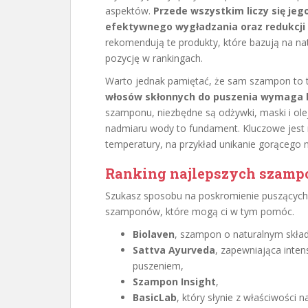
aspektów.
Przede wszystkim liczy się jeg
efektywnego wygładzania oraz redukcji 
rekomendują te produkty, które bazują na nat
pozycję w rankingach.
Warto jednak pamiętać, że sam szampon to t
włosów skłonnych do puszenia wymaga h
szamponu, niezbędne są odżywki, maski i olej
nadmiaru wody to fundament. Kluczowe jest 
temperatury, na przykład unikanie gorącego 
Ranking najlepszych szampo
Szukasz sposobu na poskromienie puszących
szamponów, które mogą ci w tym pomóc.
Biolaven
, szampon o naturalnym składz
Sattva Ayurveda
, zapewniająca inten
puszeniem,
Szampon Insight
,
BasicLab
, który słynie z właściwości