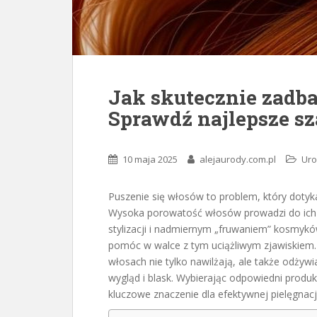
Jak skutecznie zadba
Sprawdź najlepsze 
10 maja 2025
alejaurody.com.pl
Ur
Puszenie się włosów to problem, który dotyk
Wysoka porowatość włosów prowadzi do ich n
stylizacji i nadmiernym „fruwaniem” kosmykó
pomóc w walce z tym uciążliwym zjawiskiem
włosach nie tylko nawilżają, ale także odżyw
wygląd i blask. Wybierając odpowiedni produk
kluczowe znaczenie dla efektywnej pielęgnacji