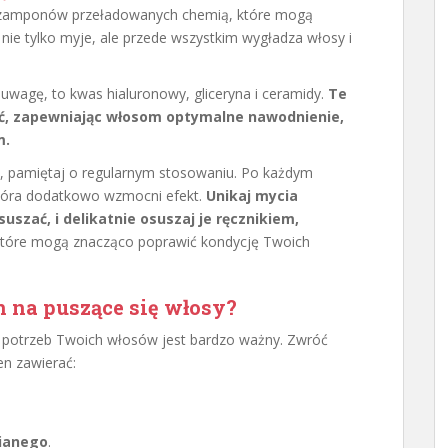
szamponów przeładowanych chemią, które mogą
e tylko myje, ale przede wszystkim wygładza włosy i
ć uwagę, to kwas hialuronowy, gliceryna i ceramidy.
Te
oć, zapewniając włosom optymalne nawodnienie,
m.
, pamiętaj o regularnym stosowaniu. Po każdym
która dodatkowo wzmocni efekt.
Unikaj mycia
szać, i delikatnie osuszaj je ręcznikiem,
 które mogą znacząco poprawić kondycję Twoich
 na puszące się włosy?
potrzeb Twoich włosów jest bardzo ważny. Zwróć
n zawierać:
nianego
.