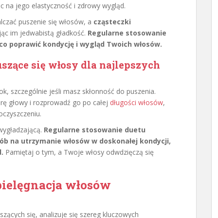
 na jego elastyczność i zdrowy wygląd.
czać puszenie się włosów, a
cząsteczki
jąc im jedwabistą gładkość.
Regularne stosowanie
 poprawić kondycję i wygląd Twoich włosów.
szące się włosy dla najlepszych
ok, szczególnie jeśli masz skłonność do puszenia.
rę głowy i rozprowadź go po całej
długości włosów
,
czyszczeniu.
wygładzającą.
Regularne stosowanie duetu
ób na utrzymanie włosów w doskonałej kondycji,
.
Pamiętaj o tym, a Twoje włosy odwdzięczą się
pielęgnacja włosów
ących się, analizuje się szereg kluczowych