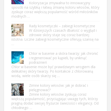
Koloryzacja zmywalna to innowacyjny
sposób na szybką i łatwą zmianę koloru włosów, który
zyskuje coraz większą popularność wśród miłośników
modnych …
Rady kosmetyczki – zabiegi kosmetyczne
W dzisiejszych czasach dbałość o wygląd i
zdrowie skóry staje się coraz bardziej
istotna. Liczne zabiegi kosmetyczne oferują szansę na
…
Chlor w basenie a skóra twarzy: jak chronić
i regenerować po kąpieli, by uniknąć
podrażnień
Chlor w basenie może być prawdziwym wrogiem dla
delikatnej skóry twarzy. Po kontakcie z chlorowaną
wodą, wiele osób skarży się …
Zimne kolory włosów: jak je dobrać i
pielęgnować?
Zimne kolory włosów zyskują coraz
większą popularność, przyciągając uwagę tych, którzy
pragną dodać swojej fryzurze świeżości i elegancji. Od
chłodnego …