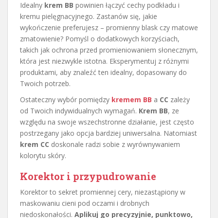
Idealny
krem BB
powinien łączyć cechy podkładu i
kremu pielęgnacyjnego. Zastanów się, jakie
wykończenie preferujesz – promienny blask czy matowe
zmatowienie? Pomyśl o dodatkowych korzyściach,
takich jak ochrona przed promieniowaniem słonecznym,
która jest niezwykle istotna. Eksperymentuj z różnymi
produktami, aby znaleźć ten idealny, dopasowany do
Twoich potrzeb.
Ostateczny wybór pomiędzy
kremem BB
a
CC
zależy
od Twoich indywidualnych wymagań.
Krem BB
, ze
względu na swoje wszechstronne działanie, jest często
postrzegany jako opcja bardziej uniwersalna. Natomiast
krem CC
doskonale radzi sobie z wyrównywaniem
kolorytu skóry.
Korektor i przypudrowanie
Korektor to sekret promiennej cery, niezastąpiony w
maskowaniu cieni pod oczami i drobnych
niedoskonałości.
Aplikuj go precyzyjnie, punktowo,