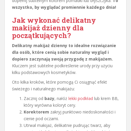
dopełnij subtelnym kolorem pomadki lub błyszczyka.
To
wszystko, by wyglądać promiennie każdego dnia!
Jak wykonać delikatny
makijaż dzienny dla
początkujących?
Delikatny makijaż dzienny to idealne rozwiązanie
dla osób, które cenią sobie naturalny wygląd i
dopiero zaczynają swoją przygodę z makijażem.
Kluczem jest subtelne podkreślenie urody przy użyciu
kilku podstawowych kosmetyków.
Oto kilka kroków, które pomogą Ci osiągnąć efekt
świeżego i naturalnego makijażu:
Zacznij od
bazy
, nałóż
lekki podkład
lub krem BB,
który wyrówna koloryt cery.
Korektorem
zakryj punktowo niedoskonałości i
cienie pod oczami.
Utrwal makijaż, delikatnie pudrując twarz, aby