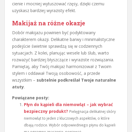
cienie i mocniej wytuszować rzęsy, dzięki czemu
uzyskasz bardziej wyrazisty efekt.
Makijaż na różne okazje
Dobór makijażu powinien być podyktowany
charakterem okazji. Delikatne barwy i minimalistyczne
podejście świetnie sprawdzą się w codziennych
sytuacjach. Z kolei, planując wesele lub ślub, warto
rozważyć bardziej błyszczące i wyraziste rozwiązania.
Pamiętaj, aby Twój makijaż harmonizował z Twoim
stylem i oddawał Twoją osobowość, a przede
wszystkim –
subtelnie podkreślał Twoje naturalne
atuty
.
Powiązane posty:
Płyn do kąpieli dla niemowląt – jak wybrać
bezpieczny produkt?
Pielęgnacja delikatnej skóry
niemowląt to jeden z kluczowych aspektów, o które
dbają rodzice. Wybór odpowiedniego płynu do kąpieli
ma ogromne znaczenie, ponieważ...