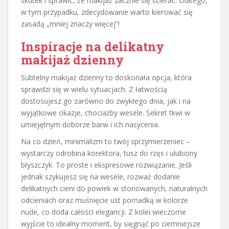
skutek i sprawić, że makijaż zacznie się ścierać. Dlatego,
w tym przypadku, zdecydowanie warto kierować się
zasadą „mniej znaczy więcej”!
Inspiracje na delikatny
makijaż dzienny
Subtelny makijaż dzienny to doskonała opcja, która
sprawdzi się w wielu sytuacjach. Z łatwością
dostosujesz go zarówno do zwykłego dnia, jak i na
wyjątkowe okazje, chociażby wesele. Sekret tkwi w
umiejętnym doborze barw i ich nasycenia.
Na co dzień, minimalizm to twój sprzymierzeniec –
wystarczy odrobina korektora, tusz do rzęs i ulubiony
błyszczyk. To proste i ekspresowe rozwiązanie. Jeśli
jednak szykujesz się na wesele, rozważ dodanie
delikatnych cieni do powiek w stonowanych, naturalnych
odcieniach oraz muśnięcie ust pomadką w kolorze
nude, co doda całości elegancji. Z kolei wieczorne
wyjście to idealny moment, by sięgnąć po ciemniejsze