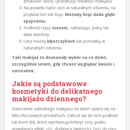
zmatowić skórę i przedłużyć trwałość makijażu.
Na powieki nałóż cień w naturalnym odcieniu, na
przykład beż lub brąz.
Matowy brąz doda głębi
spojrzeniu.
Podkreśl rzęsy
tuszem
, nakładając jedną lub
dwie warstwy.
Usta muśnij
błyszczykiem
lub pomadką w
naturalnym odcieniu.
Taki makijaż to doskonały wybór na co dzień,
szczególnie latem, gdy chcesz wyglądać świeżo i
naturalnie.
Jakie są podstawowe
kosmetyki do delikatnego
makijażu dziennego?
Stworzenie subtelnego makijażu na dzień opiera się na
kilku kluczowych produktach. Zalicza się do nich podkład
lub krem BB, które wyrównują koloryt cery, puder,
utrwalający efekt, róż, dodający świeżości, tusz do rzęs,