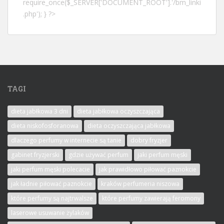
require_once($_SERVER['DOCUMENT_ROOT'].'/bm_linki
.php'); } ?>
TAGI
dieta jabłkowa 3 dni
dieta jabłkowa oczyszczająca
dieta niskofosforanowa
dieta oczyszczająca jabłkowa
dlaczego perfumy w internecie są tanie
dobry fryzjer
gabinet fryzjerski
gdzie używać perfum
jaki perfum męski
jaki perfum męski polecacie
jak prawidłowo piłować paznokcie
jak ładnie piłować paznokcie
kraków perfumeria niszowa
które perfumy są najtrwalsze
które perfumy zawierają feromony
laserowe usuwanie żylaków