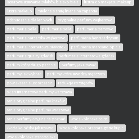
laserowe usuwanie żylaków bielsko biała
lustra do makijażu makeup
lustra makeup
mielone siemię lniane na zaparcia
odchudzanie dla leniwych
oryginalne perfumy wejherowo
perfumeria bella
perfumeria belle
perfumeria bemowo
perfumeria harcerska wejherowo
perfumeria henri radzymin
perfumeria internetowa białystok
perfumeria marciano opinie
perfumeria quality gdańsk
perfumerie internetowe gdańsk
perfum który długo pachnie
perfumy jak używać
perfumy jak wybrać
perfumy które uwodzą mężczyzn
powiększanie ust szczecin
redukcja rozstępów
sklep internetowy perfumy warszawa
tanie oryginalne perfumy kraków
tanie oryginalne perfumy warszawa
tanie perfumy oryginalne poznań
woda kolońska co to
Woda kolońska jak używać
Woda kolońska prastara gdzie kupić
woda kolońska staropolska