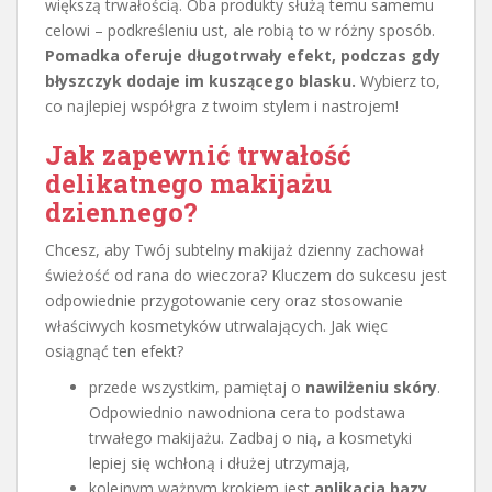
większą trwałością. Oba produkty służą temu samemu
celowi – podkreśleniu ust, ale robią to w różny sposób.
Pomadka oferuje długotrwały efekt, podczas gdy
błyszczyk dodaje im kuszącego blasku.
Wybierz to,
co najlepiej współgra z twoim stylem i nastrojem!
Jak zapewnić trwałość
delikatnego makijażu
dziennego?
Chcesz, aby Twój subtelny makijaż dzienny zachował
świeżość od rana do wieczora? Kluczem do sukcesu jest
odpowiednie przygotowanie cery oraz stosowanie
właściwych kosmetyków utrwalających. Jak więc
osiągnąć ten efekt?
przede wszystkim, pamiętaj o
nawilżeniu skóry
.
Odpowiednio nawodniona cera to podstawa
trwałego makijażu. Zadbaj o nią, a kosmetyki
lepiej się wchłoną i dłużej utrzymają,
kolejnym ważnym krokiem jest
aplikacja bazy