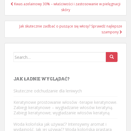
Nawigacja
Kwas azelainowy 30% – właściwości i zastosowanie w pielęgnacji
wpisu
skóry
Jak skutecznie zadbać o puszące się włosy? Sprawdź najlepsze
szampony
Search
for:
JAK ŁADNIE WYGLĄDAĆ?
Skuteczne odchudzanie dla leniwych
Keratynowe prostowanie włosów -terapie keratynowe.
Zabiegi keratynowe – wygładzanie włosów keratyną.
Zabiegi keratynowe; wygładzanie włosów keratyną
Woda kolońska jak używać? Intensywny aromat i
wydajność. Jak jej używać? Woda kolońska prastara