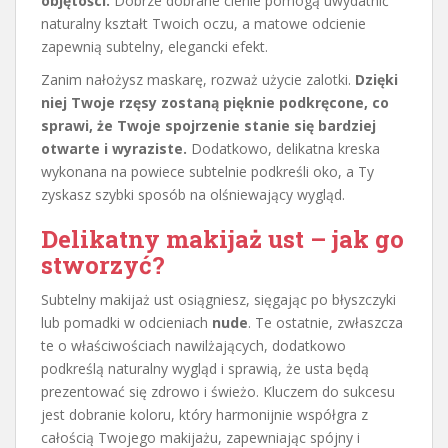
objętości.
Dobrze dobrane cienie pomogą uwydatnić
naturalny kształt Twoich oczu, a matowe odcienie
zapewnią subtelny, elegancki efekt.
Zanim nałożysz maskarę, rozważ użycie zalotki.
Dzięki
niej Twoje rzęsy zostaną pięknie podkręcone, co
sprawi, że Twoje spojrzenie stanie się bardziej
otwarte i wyraziste.
Dodatkowo, delikatna kreska
wykonana na powiece subtelnie podkreśli oko, a Ty
zyskasz szybki sposób na olśniewający wygląd.
Delikatny makijaż ust – jak go
stworzyć?
Subtelny makijaż ust osiągniesz, sięgając po błyszczyki
lub pomadki w odcieniach
nude
. Te ostatnie, zwłaszcza
te o właściwościach nawilżających, dodatkowo
podkreślą naturalny wygląd i sprawią, że usta będą
prezentować się zdrowo i świeżo. Kluczem do sukcesu
jest dobranie koloru, który harmonijnie współgra z
całością Twojego makijażu, zapewniając spójny i