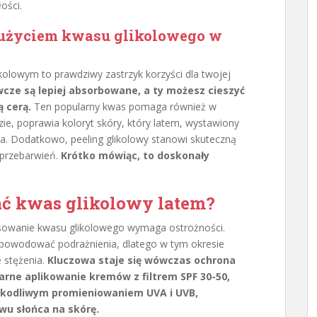
ości.
 z użyciem kwasu glikolowego w
kolowym to prawdziwy zastrzyk korzyści dla twojej
wcze są lepiej absorbowane, a ty możesz cieszyć
ą cerą.
Ten popularny kwas pomaga również w
zie, poprawia koloryt skóry, który latem, wystawiony
a. Dodatkowo, peeling glikolowy stanowi skuteczną
 przebarwień.
Krótko mówiąc, to doskonały
ać kwas glikolowy latem?
osowanie kwasu glikolowego wymaga ostrożności.
powodować podrażnienia, dlatego w tym okresie
e stężenia.
Kluczowa staje się wówczas ochrona
arne aplikowanie kremów z filtrem SPF 30-50,
szkodliwym promieniowaniem UVA i UVB,
wu słońca na skórę.