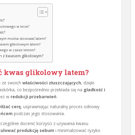
em?
likolowego w lecie?
em?
owym można stosować latem?
 kwasem glikolowym latem?
wego w czasie letnim?
ch z kwasem glikolowym?
ć kwas glikolowy latem?
e ze swoich
właściwości złuszczających
, dzięki
kórka, co bezpośrednio przekłada się na
gładkość i
ież w
redukcji przebarwień
.
ilżać cerę
, usprawniając naturalny proces odnowy
łońcem
podczas jego stosowania.
zególnie docenić korzyści z używania kwasu
gulować produkcję sebum
i minimalizować ryzyko