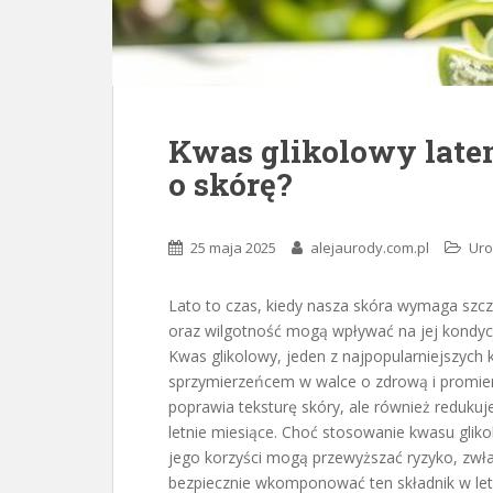
Kwas glikolowy latem
o skórę?
25 maja 2025
alejaurody.com.pl
Ur
Lato to czas, kiedy nasza skóra wymaga szcze
oraz wilgotność mogą wpływać na jej kondycj
Kwas glikolowy, jeden z najpopularniejszy
sprzymierzeńcem w walce o zdrową i promienną
poprawia teksturę skóry, ale również reduku
letnie miesiące. Choć stosowanie kwasu gli
jego korzyści mogą przewyższać ryzyko, zwłas
bezpiecznie wkomponować ten składnik w letn