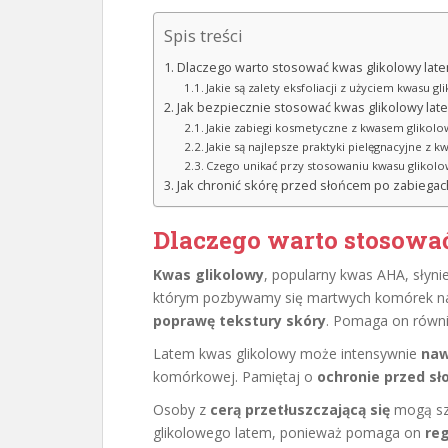
Spis treści
Dlaczego warto stosować kwas glikolowy lat
Jakie są zalety eksfoliacji z użyciem kwasu g
Jak bezpiecznie stosować kwas glikolowy lat
Jakie zabiegi kosmetyczne z kwasem glikol
Jakie są najlepsze praktyki pielęgnacyjne z
Czego unikać przy stosowaniu kwasu glikolo
Jak chronić skórę przed słońcem po zabiega
Dlaczego warto stosowa
Kwas glikolowy
, popularny kwas AHA, słyni
którym pozbywamy się martwych komórek nas
poprawę tekstury skóry
. Pomaga on równ
Latem kwas glikolowy może intensywnie
naw
komórkowej. Pamiętaj o
ochronie przed s
Osoby z
cerą przetłuszczającą się
mogą szc
glikolowego latem, ponieważ pomaga on
re