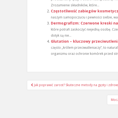
Zrozumienie składników, które...
Częstotliwość zabiegów kosmetyc
naszym samopoczuciu i pewności siebie, wart
Dermografizm: Czerwone kreski na 
które potrafi zaskoczyć niejedną osobę. Czer
dotyk są nie...
Glutation – kluczowy przeciwutleni
często „królem przeciwutleniaczy”, to natura
organizmu oraz ochronie komórek przed str
Nawigacja
Jak poprawić zarost? Skuteczne metody na gęsty i zdrow
wpisu
Mocz