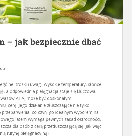
 – jak bezpiecznie dbać
oda
gólnej troski i uwagi. Wysokie temperatury, słońce
ę, a odpowiednia pielęgnacja staje się kluczowa.
ch kwasów AHA, może być doskonałym
 cerę. Jego działanie złuszczające nie tylko
je przebarwienia, co czyni go idealnym wyborem na
kolowego latem wymaga pewnych zasad ostrożności,
zcza dla osób z cerą przetłuszczającą się. Jak więc
ią rutynę pielęgnacyjną?