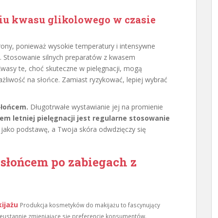
iu kwasu glikolowego w czasie
ony, ponieważ wysokie temperatury i intensywne
. Stosowanie silnych preparatów z kwasem
Kwasy te, choć skuteczne w pielęgnacji, mogą
ażliwość na słońce. Zamiast ryzykować, lepiej wybrać
słońcem.
Długotrwałe wystawianie jej na promienie
 letniej pielęgnacji jest regularne stosowanie
 jako podstawę, a Twoja skóra odwdzięczy się
 słońcem po zabiegach z
ijażu
Produkcja kosmetyków do makijażu to fascynujący
nieustannie zmieniające się preferencje konsumentów.