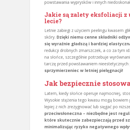
powstawania wyprysków i innych niedoskonał
Jakie są zalety eksfoliacji
lecie?
Letnie zabiegi z użyciem peelingu kwasem gli
skóry.
Dzięki niemu cenne składniki odży
się wyraźnie gładszą i bardziej elastyczn
redukcji drobnych zmarszczek, a co za tym id
na słońce, szczególnie potrzebuje wyrównani
tarczę przed powstawaniem nieestetycznych
sprzymierzeniec w letniej pielęgnacji!
Jak bezpiecznie stosow
Latem, kiedy słońce operuje najmocniej, st
Wysokie stężenia tego kwasu mogą bowiem 
lepiej z nich zrezygnować lub sięgać po niższ
przeciwsłoneczna – niezbędne jest regul
które skutecznie zabezpieczają przed 
minimalizując ryzyko negatywnego wpły