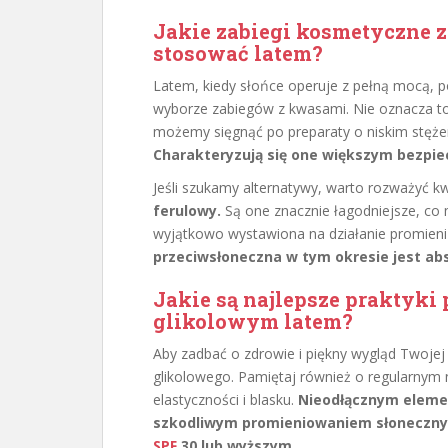
Jakie zabiegi kosmetyczne
stosować latem?
Latem, kiedy słońce operuje z pełną mocą, 
wyborze zabiegów z kwasami. Nie oznacza to 
możemy sięgnąć po preparaty o niskim stęż
Charakteryzują się one większym bezpie
Jeśli szukamy alternatywy, warto rozważyć k
ferulowy.
Są one znacznie łagodniejsze, co 
wyjątkowo wystawiona na działanie promieni
przeciwsłoneczna w tym okresie jest abs
Jakie są najlepsze praktyki
glikolowym latem?
Aby zadbać o zdrowie i piękny wygląd Twojej
glikolowego. Pamiętaj również o regularnym n
elastyczności i blasku.
Nieodłącznym elemen
szkodliwym promieniowaniem słonecznym
SPF
30 lub wyższym.