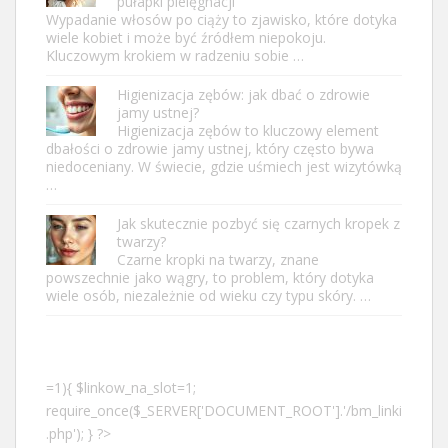
pułapki pielęgnacji
Wypadanie włosów po ciąży to zjawisko, które dotyka
wiele kobiet i może być źródłem niepokoju.
Kluczowym krokiem w radzeniu sobie …
Higienizacja zębów: jak dbać o zdrowie
jamy ustnej?
Higienizacja zębów to kluczowy element
dbałości o zdrowie jamy ustnej, który często bywa
niedoceniany. W świecie, gdzie uśmiech jest wizytówką
…
Jak skutecznie pozbyć się czarnych kropek z
twarzy?
Czarne kropki na twarzy, znane
powszechnie jako wągry, to problem, który dotyka
wiele osób, niezależnie od wieku czy typu skóry. …
=1){ $linkow_na_slot=1;
require_once($_SERVER['DOCUMENT_ROOT'].'/bm_linki
.php'); } ?>