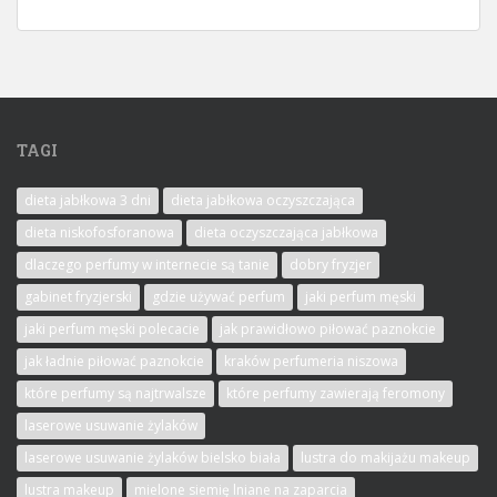
TAGI
dieta jabłkowa 3 dni
dieta jabłkowa oczyszczająca
dieta niskofosforanowa
dieta oczyszczająca jabłkowa
dlaczego perfumy w internecie są tanie
dobry fryzjer
gabinet fryzjerski
gdzie używać perfum
jaki perfum męski
jaki perfum męski polecacie
jak prawidłowo piłować paznokcie
jak ładnie piłować paznokcie
kraków perfumeria niszowa
które perfumy są najtrwalsze
które perfumy zawierają feromony
laserowe usuwanie żylaków
laserowe usuwanie żylaków bielsko biała
lustra do makijażu makeup
lustra makeup
mielone siemię lniane na zaparcia