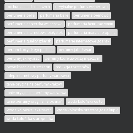
odchudzanie dla leniwych
oryginalne perfumy wejherowo
perfumeria bella
perfumeria belle
perfumeria bemowo
perfumeria harcerska wejherowo
perfumeria henri radzymin
perfumeria internetowa białystok
perfumeria marciano opinie
perfumeria quality gdańsk
perfumerie internetowe gdańsk
perfum który długo pachnie
perfumy jak używać
perfumy jak wybrać
perfumy które uwodzą mężczyzn
powiększanie ust szczecin
redukcja rozstępów
sklep internetowy perfumy warszawa
tanie oryginalne perfumy kraków
tanie oryginalne perfumy warszawa
tanie perfumy oryginalne poznań
woda kolońska co to
Woda kolońska jak używać
Woda kolońska prastara gdzie kupić
woda kolońska staropolska