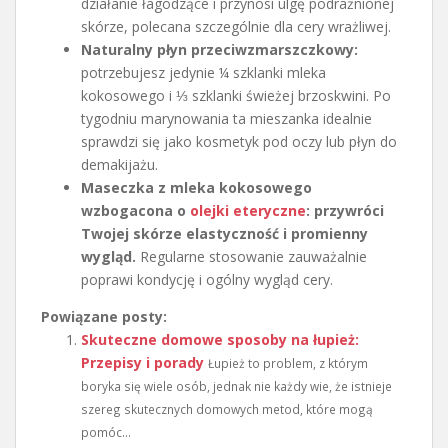
działanie łagodzące i przynosi ulgę podrażnionej
skórze, polecana szczególnie dla cery wrażliwej.
Naturalny płyn przeciwzmarszczkowy:
potrzebujesz jedynie ¼ szklanki mleka
kokosowego i ⅓ szklanki świeżej brzoskwini. Po
tygodniu marynowania ta mieszanka idealnie
sprawdzi się jako kosmetyk pod oczy lub płyn do
demakijażu.
Maseczka z mleka kokosowego
wzbogacona o
olejki eteryczne
:
przywróci
Twojej skórze elastyczność i promienny
wygląd.
Regularne stosowanie zauważalnie
poprawi kondycję i ogólny wygląd cery.
Powiązane posty:
Skuteczne domowe sposoby na łupież:
Przepisy i porady
Łupież to problem, z którym
boryka się wiele osób, jednak nie każdy wie, że istnieje
szereg skutecznych domowych metod, które mogą
pomóc...