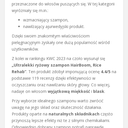
przeznaczone do włosów puszących się. W tej kategorii
wyróżniały się m.in.:
wzmacniający szampon,
nawilżający ajurwedyjski produkt.
Dzięki swoim znakomitym właściwościom
pielęgnacyjnym zyskały one dużą popularność wśród
użytkowników.
Z kolei w rankingu KWC 2023 na czoło wysunął się
„Ultralekki ryżowy szampon HairBoom, Rice
Rehab”
. Ten produkt zdobył imponującą ocenę
4.4/5
na
podstawie 119 recenzji dzięki efektywności w
oczyszczaniu oraz nawilżaniu skóry głowy. Co więcej,
nadaje on włosom
wyjątkową miękkość
i
blask
.
Przy wyborze idealnego szamponu warto zwrócić
uwagę na jego skład oraz skuteczność działania.
Produkty oparte na
naturalnych składnikach
często
przynoszą lepsze efekty niż te z silnymi chemikaliami.
Odpowiednio dobrany szampon potrafi naprawdę