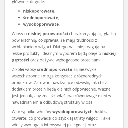
główne kategorie:
niskoporowate
,
średnioporowate
,
wysokoporowate
.
Włosy o
niskiej porowatości
charakteryzują się gładką
powierzchnią, co sprawia, że mają trudności z
wchłanianiem wilgoci. Dlatego najlepiej reagują na
lekkie produkty. Idealnym wyborem będą oleje o
niskiej
gęstości
oraz odżywki wzbogacone proteinami.
Z kolei włosy
średnioporowate
są niezwykle
wszechstronne i mogą korzystać z różnorodnych
produktów. Zarówno nawilżające odżywki, jak i te z
dodatkiem protein będą dla nich odpowiednie. Ważne
jest jednak, aby znaleźć właściwą równowagę między
nawadnianiem a odbudową struktury włosa.
W przypadku włosów
wysokoporowatych
, łuski są
otwarte, co prowadzi do szybkiej utraty wilgoci. Takie
włosy wymagają intensywnej pielęgnacji oraz