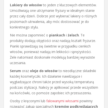
Lakiery do włosów
to jeden z kluczowych elementów.
Umożliwiają one utrzymanie fryzury w idealnym stanie
przez cały dzień. Dobrze jest wybierać lakiery o różnych
poziomach utrwalenia, aby móc dostosować je do
konkretnego stylu.
Nie można zapomnieć o
piankach
i
żelach
. Te
produkty dodają objętości oraz nadają kształt fryzurze.
Pianki sprawdzają się świetnie w przypadku cienkich
włosów, ponieważ nadają im lekkości i sprężystości.
Żele natomiast doskonale modelują bardziej wyraziste
uczesania.
Serum
oraz
oleje do włosów
to nieodłączne składniki
każdej kosmetyczki. Ich działanie nawilżające i
wygładzające chroni także przed wysoką temperaturą
podczas stylizacji. Należy je aplikować przede wszystkim
na końcówki, co pomoże zapobiec ich przesuszeniu.
Osoby z kręconymi lub
falowanymi włosami
powinny
rozważyć zakup specjalnych
kremów podkreślających