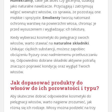
Humektanty
, takie jak aloes czy gliceryna, działają
jako naturalne nawilżacze. Przyciągają i zatrzymują
wilgoć wewnątrz włosów, co sprawia, że pozostają one
miękkie i sprężyste.
Emolienty
tworzą natomiast
ochronną warstwę na powierzchni włosa, chroniąc je
przed wysuszeniem i wygładzając ich teksturę.
Kiedy wybierasz kosmetyki do pielęgnacji swoich
włosów, warto stawiać na
naturalne składniki
.
Unikając ciężkich substancji, możesz zapobiec
obciążeniu fryzury oraz nadmiernemu przetłuszczaniu
się. Odpowiednio dobrane składniki aktywne potrafią
znacząco poprawić kondycję oraz wygląd Twoich
włosów.
Jak dopasować produkty do
włosów do ich porowatości i typu?
Aby skutecznie dobrać odpowiednie kosmetyki do
pielęgnacji włosów, warto najpierw zrozumieć, jak
różnią się ich rodzaje. Włosy można podzielić na trzy