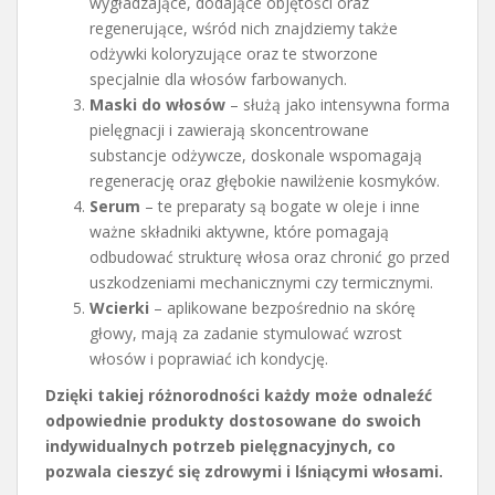
wygładzające, dodające objętości oraz
regenerujące, wśród nich znajdziemy także
odżywki koloryzujące oraz te stworzone
specjalnie dla włosów farbowanych.
Maski do włosów
– służą jako intensywna forma
pielęgnacji i zawierają skoncentrowane
substancje odżywcze, doskonale wspomagają
regenerację oraz głębokie nawilżenie kosmyków.
Serum
– te preparaty są bogate w oleje i inne
ważne składniki aktywne, które pomagają
odbudować strukturę włosa oraz chronić go przed
uszkodzeniami mechanicznymi czy termicznymi.
Wcierki
– aplikowane bezpośrednio na skórę
głowy, mają za zadanie stymulować wzrost
włosów i poprawiać ich kondycję.
Dzięki takiej różnorodności każdy może odnaleźć
odpowiednie produkty dostosowane do swoich
indywidualnych potrzeb pielęgnacyjnych, co
pozwala cieszyć się zdrowymi i lśniącymi włosami.