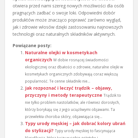
otwiera przed nami szereg nowych możliwości dla osób
pragnących zadbać o swoje loki. Odpowiedni dobór
produktów może znacząco poprawić zarówno wygląd,
jak i zdrowie włosów dzięki zastosowaniu najnowszych
technologii oraz naturalnych składników aktywnych.
Powiązane posty:
Naturalne olejki w kosmetykach
organiczych
W dobie rosnącej świadomości
ekologicznej oraz dbałości o zdrowie, naturalne olejki w
kosmetykach organicznych zdobywają coraz większą
popularność. Te cenne składniki nie...
Jak rozpoznać i leczyć trądzik – objawy,
przyczyny i metody terapeutyczne
Trądzik to
nie tylko problem nastolatków, ale również dorosłych,
którzy borykają się z jego uciążliwymi objawami. Ta
przewlekła choroba skóry, objawiająca się...
Typy urody męskiej – jak dobrać kolory ubrań
do stylizacji?
Typy urody męskiej to fascynująca
klasyfikacja, która łączy w sobie estetykę i