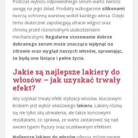
Podczas wyboru odpowiedniego serum warto zwrócić
uwagę na jego skład. Produkty wzbogacone
silikonami
tworzą ochronną warstwę wokół każdego włosa. Dzięki
temu skutecznie zapobiegają utracie wilgoci oraz
chronią przed różnorodnymi uszkodzeniami
mechanicznymi.
Regularne stosowanie dobrze
dobranego serum może znacząco wpłynąć na
zdrowie oraz wygląd naszych włosów, sprawiając,
że będą one lśniące i pełne życia.
Jakie są najlepsze
lakiery do
włosów
– jak uzyskać trwały
efekt?
Aby uzyskać trwały efekt stylizacji włosów, kluczowym
krokiem jest wybór właściwego
lakieru
. Lakiery różnią
się nie tylko siłą utrwalenia, ale także końcowymi
rezultatami, co sprawia, że warto zastanowić się nad
swoim typem fryzury oraz oczekiwanym efektem.
Najlepsze lakiery do włosów
oferują zróżnicowane