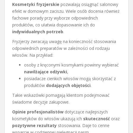
Kosmetyki fryzjerskie
pozwalają osiągnąć salonowy
efekt w domowym zaciszu. Wiele osób docenia również
fachowe porady przy wyborze odpowiednich
produktów, co ułatwia dopasowanie ich do
indywidualnych potrzeb
.
Fryzjerzy zwracają uwagę na konieczność stosowania
odpowiednich preparatów w zależności od rodzaju
włosów. Na przykład:
osoby z kręconymi kosmykami powinny wybierać
nawilżające odżywki
,
posiadacze cienkich włosów mogą skorzystać z
produktów
dodających objętości
.
Takie wskazówki pomagają klientom podejmować
świadome decyzje zakupowe.
Opinie profesjonalistów
dotyczące najlepszych
kosmetyków do włosów ukazują ich
skuteczność
oraz
pozytywne rezultaty
stosowania. Daje to cenne
wsparcie w codziennej pielęgnacji pasm.