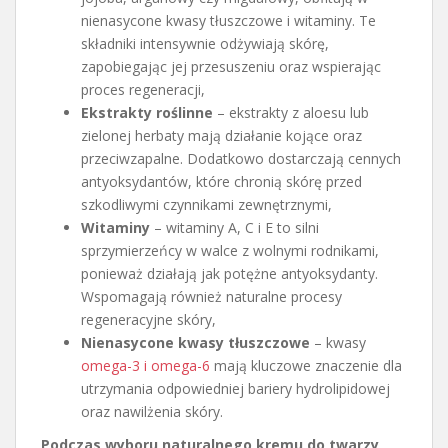
nienasycone kwasy tłuszczowe i witaminy. Te
składniki intensywnie odżywiają skórę,
zapobiegając jej przesuszeniu oraz wspierając
proces regeneracji,
Ekstrakty roślinne
– ekstrakty z aloesu lub
zielonej herbaty mają działanie kojące oraz
przeciwzapalne. Dodatkowo dostarczają cennych
antyoksydantów, które chronią skórę przed
szkodliwymi czynnikami zewnętrznymi,
Witaminy
– witaminy A, C i E to silni
sprzymierzeńcy w walce z wolnymi rodnikami,
ponieważ działają jak potężne antyoksydanty.
Wspomagają również naturalne procesy
regeneracyjne skóry,
Nienasycone kwasy tłuszczowe
– kwasy
omega-3 i omega-6
mają kluczowe znaczenie dla
utrzymania odpowiedniej bariery hydrolipidowej
oraz nawilżenia skóry.
Podczas wyboru naturalnego kremu do twarzy