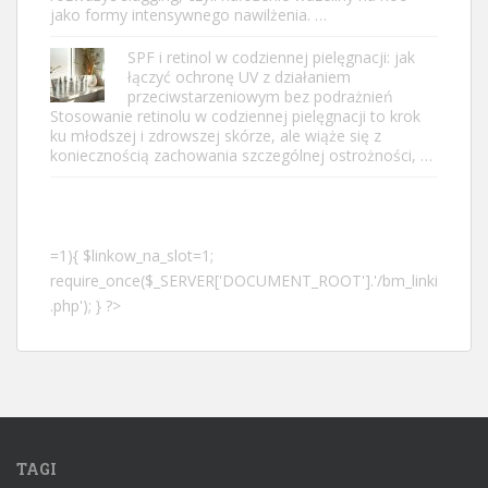
jako formy intensywnego nawilżenia. …
SPF i retinol w codziennej pielęgnacji: jak
łączyć ochronę UV z działaniem
przeciwstarzeniowym bez podrażnień
Stosowanie retinolu w codziennej pielęgnacji to krok
ku młodszej i zdrowszej skórze, ale wiąże się z
koniecznością zachowania szczególnej ostrożności, …
=1){ $linkow_na_slot=1;
require_once($_SERVER['DOCUMENT_ROOT'].'/bm_linki
.php'); } ?>
TAGI