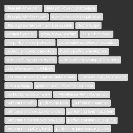
dieta jabłkowa 3 dni
dieta jabłkowa oczyszczająca
dieta niskofosforanowa
dieta oczyszczająca jabłkowa
dlaczego perfumy w internecie są tanie
dobry fryzjer
gabinet fryzjerski
gdzie używać perfum
jaki perfum męski
jaki perfum męski polecacie
jak prawidłowo piłować paznokcie
jak ładnie piłować paznokcie
kraków perfumeria niszowa
które perfumy są najtrwalsze
które perfumy zawierają feromony
laserowe usuwanie żylaków
laserowe usuwanie żylaków bielsko biała
lustra do makijażu makeup
lustra makeup
mielone siemię lniane na zaparcia
odchudzanie dla leniwych
oryginalne perfumy wejherowo
perfumeria bella
perfumeria belle
perfumeria bemowo
perfumeria harcerska wejherowo
perfumeria henri radzymin
perfumeria internetowa białystok
perfumeria marciano opinie
perfumeria quality gdańsk
perfumerie internetowe gdańsk