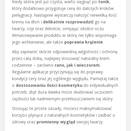
Kiedy skóra jest już czysta, warto sięgnąć po
tonik
,
który dodatkowo przygotuje cerę do dalszych kroków
pielęgnacji. Następnie wystarczy nałożyć niewielką ilość
kremu na dłoń i
delikatnie rozprowadzić
go na
twarzy, szyi oraz dekolcie, omijając okolice oczu.
Wmasowywanie produktu w skórę nie tylko wspomaga
jego wchłanianie, ale także
poprawia krążenie
.
Aby zapewnić skórze odpowiednią wilgotność i ochronę
przez całą dobę, najlepiej stosować naturalny krem
codziennie – zarówno
rano, jak i wieczorem
.
Regularne aplikacje przyczyniają się do poprawy
kondycji cery oraz jej ogólnego wyglądu. Pamiętaj także
o
dostosowaniu ilości kosmetyku
do indywidualnych
potrzeb; zbyt duża dawka może skutkować uczuciem
ciężkości lub nadmiernym przetłuszczaniem się skóry.
Stosując te proste zasady, możesz maksymalizować
korzyści płynące z naturalnych kosmetyków i zadbać o
zdrowy oraz
promienny wygląd
swojej twarzy.