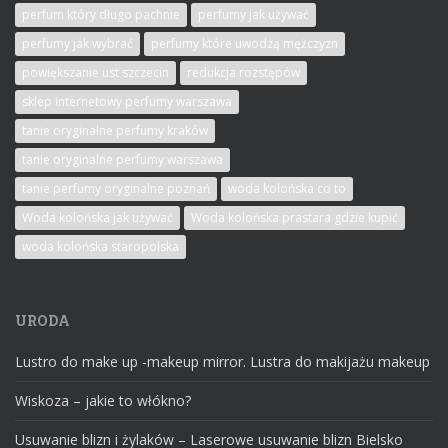
perfum który długo pachnie
perfumy jak używać
perfumy jak wybrać
perfumy które uwodzą mężczyzn
powiększanie ust szczecin
redukcja rozstępów
sklep internetowy perfumy warszawa
tanie oryginalne perfumy kraków
tanie oryginalne perfumy warszawa
tanie perfumy oryginalne poznań
woda kolońska co to
Woda kolońska jak używać
Woda kolońska prastara gdzie kupić
woda kolońska staropolska
URODA
Lustro do make up -makeup mirror. Lustra do makijażu makeup
Wiskoza – jakie to włókno?
Usuwanie blizn i żylaków – Laserowe usuwanie blizn Bielsko