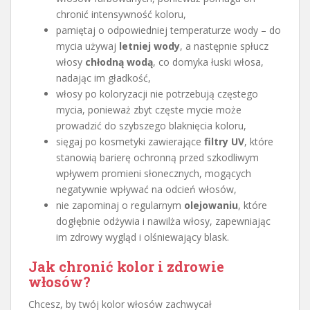
chronić intensywność koloru,
pamiętaj o odpowiedniej temperaturze wody – do
mycia używaj
letniej wody
, a następnie spłucz
włosy
chłodną wodą
, co domyka łuski włosa,
nadając im gładkość,
włosy po koloryzacji nie potrzebują częstego
mycia, ponieważ zbyt częste mycie może
prowadzić do szybszego blaknięcia koloru,
sięgaj po kosmetyki zawierające
filtry UV
, które
stanowią barierę ochronną przed szkodliwym
wpływem promieni słonecznych, mogących
negatywnie wpływać na odcień włosów,
nie zapominaj o regularnym
olejowaniu
, które
dogłębnie odżywia i nawilża włosy, zapewniając
im zdrowy wygląd i olśniewający blask.
Jak chronić kolor i zdrowie
włosów?
Chcesz, by twój kolor włosów zachwycał