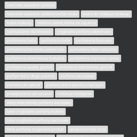
laserowe usuwanie żylaków
laserowe usuwanie żylaków bielsko biała
lustra do makijażu makeup
lustra makeup
mielone siemię lniane na zaparcia
odchudzanie dla leniwych
oryginalne perfumy wejherowo
perfumeria bella
perfumeria belle
perfumeria bemowo
perfumeria harcerska wejherowo
perfumeria henri radzymin
perfumeria internetowa białystok
perfumeria marciano opinie
perfumeria quality gdańsk
perfumerie internetowe gdańsk
perfum który długo pachnie
perfumy jak używać
perfumy jak wybrać
perfumy które uwodzą mężczyzn
powiększanie ust szczecin
redukcja rozstępów
sklep internetowy perfumy warszawa
tanie oryginalne perfumy kraków
tanie oryginalne perfumy warszawa
tanie perfumy oryginalne poznań
woda kolońska co to