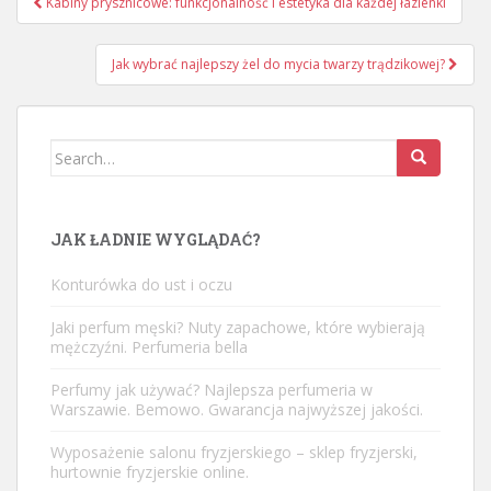
Kabiny prysznicowe: funkcjonalność i estetyka dla każdej łazienki
wpisu
Jak wybrać najlepszy żel do mycia twarzy trądzikowej?
Search
for:
JAK ŁADNIE WYGLĄDAĆ?
Konturówka do ust i oczu
Jaki perfum męski? Nuty zapachowe, które wybierają
mężczyźni. Perfumeria bella
Perfumy jak używać? Najlepsza perfumeria w
Warszawie. Bemowo. Gwarancja najwyższej jakości.
Wyposażenie salonu fryzjerskiego – sklep fryzjerski,
hurtownie fryzjerskie online.