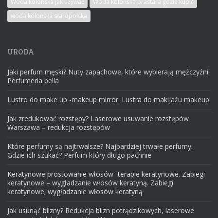
Woda kolońska jak używać
Woda kolońska prastara gdzie kupić
woda kolońska staropolska
URODA
Jaki perfum męski? Nuty zapachowe, które wybierają mężczyźni.
Perfumeria bella
Lustro do make up -makeup mirror. Lustra do makijażu makeup
Jak zredukować rozstępy? Laserowe usuwanie rozstępów
Warszawa – redukcja rozstępów
Które perfumy są najtrwalsze? Najbardziej trwałe perfumy.
Gdzie ich szukać? Perfum który długo pachnie
Keratynowe prostowanie włosów -terapie keratynowe. Zabiegi
keratynowe – wygładzanie włosów keratyną. Zabiegi
keratynowe; wygładzanie włosów keratyną
Jak usunąć blizny? Redukcja blizn potrądzikowych, laserowe