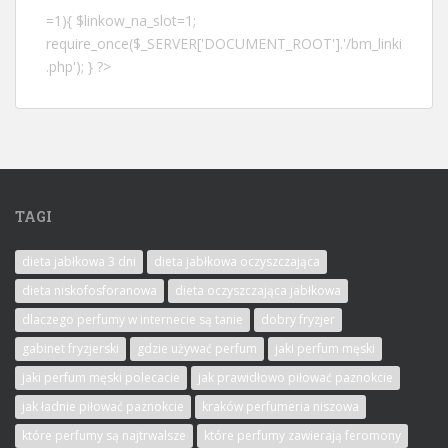
=1){ $linkow_na_slot=1;
require_once($_SERVER['DOCUMENT_ROOT'].'/bm_linki
.php'); } ?>
TAGI
dieta jabłkowa 3 dni
dieta jabłkowa oczyszczająca
dieta niskofosforanowa
dieta oczyszczająca jabłkowa
dlaczego perfumy w internecie są tanie
dobry fryzjer
gabinet fryzjerski
gdzie używać perfum
jaki perfum męski
jaki perfum męski polecacie
jak prawidłowo piłować paznokcie
jak ładnie piłować paznokcie
kraków perfumeria niszowa
które perfumy są najtrwalsze
które perfumy zawierają feromony