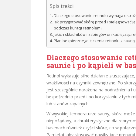
Spis treści
Dlaczego stosowanie retinolu wymaga ostrożn
Jak przygotować skórę przed i pielęgnować j
podczas kuracji retinolem?
Jakich składników i zabiegów unikać łącząc r
Plan bezpiecznego łączenia retinolu z saun
Dlaczego stosowanie re
saunie i po kąpieli w b
Retinol wykazuje silne działanie złuszczając
wrażliwości na czynniki zewnętrzne. Po skor
jest szczególnie narażona na podrażnienia i 
bezpośrednio przed i po korzystaniu z tych mi
lub stanów zapalnych.
W wysokiej temperaturze sauny, skóra może 
niepożądany, a chrakterystyczne dla reprymo
basenach również czyści skórę, co w połącze
Pamiętaj, aby stosować nawilżające preparat