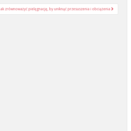
 jak zrównoważyć pielęgnację, by uniknąć przesuszenia i obciążenia