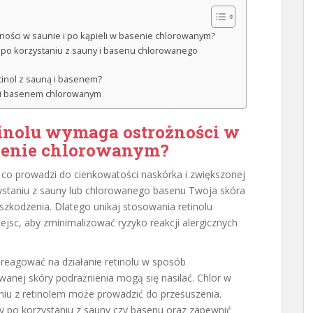
ości w saunie i po kąpieli w basenie chlorowanym?
ą po korzystaniu z sauny i basenu chlorowanego
etinol z sauną i basenem?
ą i basenem chlorowanym
tinolu wymaga ostrożności w
asenie chlorowanym?
e, co prowadzi do cienkowatości naskórka i zwiększonej
zystaniu z sauny lub chlorowanego basenu Twoja skóra
uszkodzenia. Dlatego unikaj stosowania retinolu
ejsc, aby zminimalizować ryzyko reakcji alergicznych
reagować na działanie retinolu w sposób
wanej skóry podrażnienia mogą się nasilać. Chlor w
niu z retinolem może prowadzić do przesuszenia.
y po korzystaniu z sauny czy basenu oraz zapewnić