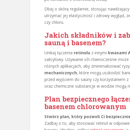
Dbaj o skórę regularnie, stosując nawilżający
utrzymać jej elastyczność i zdrowy wygląd, 
czy chloru.
Jakich składników i zab
sauną i basenem?
Unikaj łączenia
retinolu
z innymi
kwasami 
salicylowy. Używanie ich równocześnie może
różnych aplikacjach, aby zminimalizować ryz
mechanicznych
, które mogą uszkodzić bari
przed wyjściem do sauny czy korzystaniem 
oraz chemiczne substancje w wodzie mogą na
Plan bezpiecznego łączen
basenem chlorowanym
Stwórz plan, który pozwoli Ci bezpieczni
Zadbaj o to, aby stosować retinol w odpowie
basenu. Idealnie, aplikuj
retinol wieczorem
, a