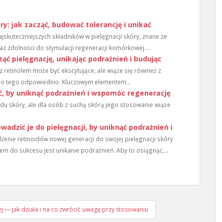
óry: jak zacząć, budować tolerancję i unikać
 najskuteczniejszych składników w pielęgnacji skóry, znane ze
z zdolności do stymulacji regeneracji komórkowej....
ząć pielęgnację, unikając podrażnień i budując
 retinolem może być ekscytujące, ale wiąże się również z
 do tego odpowiednio. Kluczowym elementem...
ć, by uniknąć podrażnień i wspomóc regenerację
u skóry, ale dla osób z suchą skórą jego stosowanie wiąże
wadzić je do pielęgnacji, by uniknąć podrażnień i
enie retinoidów nowej generacji do swojej pielęgnacji skóry
m do sukcesu jest unikanie podrażnień. Aby to osiągnąć,...
ej — jak działa i na co zwrócić uwagę przy stosowaniu