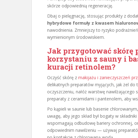
skórze odpowiednią regenerację.
Dbaj o pielęgnację, stosując produkty z dod
hybrydowe formuły z kwasem hialuron
nawodnienia. Zmniejszy to ryzyko podrażnień
wymienionym środowiskiem.
Jak przygotować skórę p
korzystaniu z sauny i 
kuracji retinolem?
Oczyść skórę z
makijażu i zanieczyszczeń pr
delikatnych preparatów myjących, jak żel do 
oczyszczeniu, nałóż warstwę nawilżającego 
preparaty z ceramidami i pantenolem, aby wsp
Po kąpieli w saunie lub basenie chlorowanym
uwagę, aby jego skład był bogaty w składniki
wspomagają odbudowę bariery ochronnej, oraz
odpowiednim nawilżeniu — używaj preparató
po kontakcie z chlorowaną wodą.