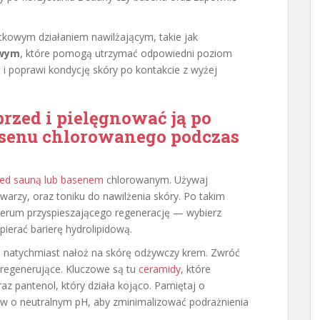
atkowym działaniem nawilżającym, takie jak
owym
, które pomogą utrzymać odpowiedni poziom
 i poprawi kondycję skóry po kontakcie z wyżej
rzed i pielęgnować ją po
basenu chlorowanego podczas
zed sauną lub basenem
chlorowanym. Używaj
twarzy, oraz toniku do nawilżenia skóry. Po takim
serum przyspieszającego regenerację — wybierz
ierać barierę hydrolipidową.
, natychmiast nałoż na skórę odżywczy krem. Zwróć
 regenerujące. Kluczowe są tu
ceramidy
, które
 pantenol, który działa kojąco. Pamiętaj o
w o neutralnym pH, aby zminimalizować podrażnienia