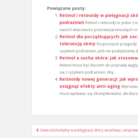
Powiązane posty:
Retinol i retinoidy w pielęgnacji sk
podrażnień
Retinol i retinoidy to jedne z
swoich właściwości przeciwstarzeniowych ora
Retinol dla początkujących: jak zac
tolerancję skóry
Rozpoczęcie przygody z
ryzykiem podrażnień, jeśli nie podejdziemy
Retinol a sucha skóra: jak stosowa
Retinol może być kluczem do poprawy wygląd
się z ryzykiem podrażnień. Aby...
Retinoidy nowej generacji: jak wpro
osiągnąć efekty anti-aging
Wprowadz
może wydawać się skomplikowane, ale klucze
Nawigacja
Owies koloidalny w pielęgnacji skóry wrażliwej i atopow
wpisu