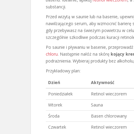
substancji.
Przed wizytą w saunie lub na basenie, upewnij
nawilżającego serum, aby wzmocnić barierę 
gdy przebywasz na świeżym powietrzu w cel
szczególnie szkodliwe podczas kuracji retino
Po saunie i pływaniu w basenie, przeprowad
chloru
. Następnie nałóż na skórę
kojący kr
podrażnienia. Wybieraj produkty bez alkoholu,
Przykładowy plan:
Dzień
Aktywność
Poniedziałek
Retinol wieczorem
Wtorek
Sauna
Środa
Basen chlorowany
Czwartek
Retinol wieczorem