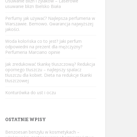
Usuwanie blizn i żylaków – Laserowe
usuwanie blizn Bielsko Biała
Perfumy jak używać? Najlepsza perfumeria w
Warszawie. Bemowo. Gwarancja najwyższej
jakości.
Woda kolońska co to jest? Jaki perfum
odpowiedni na prezent dla mężczyzny?
Perfumeria Marciano opinie
Jak zredukować tkankę tłuszczową? Redukcja
opornego tłuszczu – najlepszy spalacz
tłuszczu dla kobiet. Dieta na redukcje tkanki
tłuszczowej
Konturówka do ust i oczu
OSTATNIE WPISY
Benzoesan benzylu w kosmetykach –