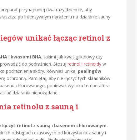
 preparat przynajmniej dwa razy dziennie, aby
zwłaszcza po intensywnym narażeniu na działanie sauny
iegów unikać łącząc retinol z
AHA
i
kwasami BHA
, takimi jak kwas glikolowy czy
 prowadzić do podrażnień. Stosuj
retinol i retinoidy
w
yko podrażnienia skóry. Również unikaj
peelingów
erę ochronną. Pamiętaj, aby nie łączyć tych składników
z basenu chlorowanego, ponieważ wysoka temperatura
silać działania niepożądane.
ia retinolu z sauną i
e łączyć retinol z sauną i basenem chlorowanym.
dnich odstępach czasowych od korzystania z sauny i
 saunę odwiedzaj w dni, kiedy nie stosujesz tej