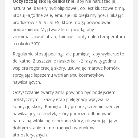
Oczyszczaj skórę delikatnie
, aby nie naruszać jej
naturalnej bariery hydrolipidowej, co jest kluczowe zimą.
Stosuj łagodne żele, emulsje lub olejki myjące, unikając
produktów z SLS i SLES, które mogą powodować
podrażnienia. Myj twarz letnią wodą, aby
zminimalizować utratę lipidów – optymalna temperatura
to około 30°C.
Regularnie stosuj peelingi, ale pamiętaj, aby wybierać te
delikatne. Złuszczanie naskórka 1-2 razy w tygodniu
wspiera regenerację skóry, usuwając martwe komórki i
sprzyjając lepszemu wchłanianiu kosmetyków
nawilżających.
Oczyszczanie twarzy zimą powinno być podejściem
holistycznym – każdy etap pielęgnacji wpływa na
kondycję skóry. Pamiętaj, by po oczyszczeniu nałożyć
nawilżający kosmetyk, który pomoże odbudować
naturalną włókninę ochronną skóry, utrzymując ją w
dobrym stanie mimo trudnych warunków
atmosferycznych.