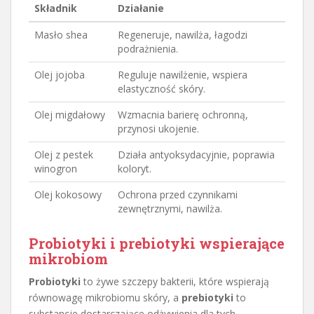
Składnik
Działanie
Masło shea
Regeneruje, nawilża, łagodzi
podrażnienia.
Olej jojoba
Reguluje nawilżenie, wspiera
elastyczność skóry.
Olej migdałowy
Wzmacnia barierę ochronną,
przynosi ukojenie.
Olej z pestek
Działa antyoksydacyjnie, poprawia
winogron
koloryt.
Olej kokosowy
Ochrona przed czynnikami
zewnętrznymi, nawilża.
Probiotyki i prebiotyki wspierające
mikrobiom
Probiotyki
to żywe szczepy bakterii, które wspierają
równowagę mikrobiomu skóry, a
prebiotyki
to
substancje dostarczające odżywienia dla tych