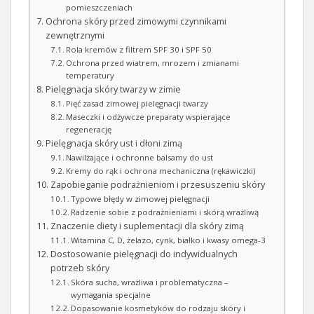
pomieszczeniach
Ochrona skóry przed zimowymi czynnikami
zewnętrznymi
Rola kremów z filtrem SPF 30 i SPF 50
Ochrona przed wiatrem, mrozem i zmianami
temperatury
Pielęgnacja skóry twarzy w zimie
Pięć zasad zimowej pielęgnacji twarzy
Maseczki i odżywcze preparaty wspierające
regenerację
Pielęgnacja skóry ust i dłoni zimą
Nawilżające i ochronne balsamy do ust
Kremy do rąk i ochrona mechaniczna (rękawiczki)
Zapobieganie podrażnieniom i przesuszeniu skóry
Typowe błędy w zimowej pielęgnacji
Radzenie sobie z podrażnieniami i skórą wrażliwą
Znaczenie diety i suplementacji dla skóry zimą
Witamina C, D, żelazo, cynk, białko i kwasy omega-3
Dostosowanie pielęgnacji do indywidualnych
potrzeb skóry
Skóra sucha, wrażliwa i problematyczna –
wymagania specjalne
Dopasowanie kosmetyków do rodzaju skóry i