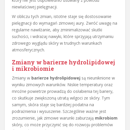
który nie jest odpowiednio usuwany z powodu
niewłaściwej pielęgnacji.
W obliczu tych zmian, istotne staje się dostosowanie
pielęgnacji do wymagań zimowej aury. Zwróć uwagę na
regularne nawilżanie, aby zminimalizować skutki
suchości, i wdrażaj nawyki, które sprzyjają utrzymaniu
zdrowego wyglądu skóry w trudnych warunkach
atmosferycznych.
Zmiany w
barierze hydrolipidowej
i mikrobiomie
Zmiany w
barierze hydrolipidowej
są nieuniknione w
wyniku zimowych warunków. Niskie temperatury oraz
mroźne powietrze prowadzą do osłabienia tej bariery,
co skutkuje zwiększoną utratą wilgoci ze skóry. Tym
samym, skóra staje się bardziej podatna na
podrażnienia i wysuszenie. Szczególnie ważne jest
zrozumienie, jak zimowe warunki zaburzają
mikrobiom
skóry, co może przyczynić się do rozwoju problemów