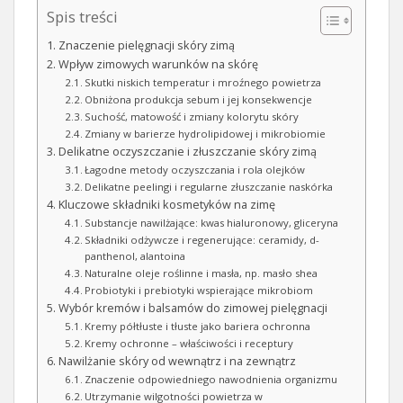
Spis treści
Znaczenie pielęgnacji skóry zimą
Wpływ zimowych warunków na skórę
Skutki niskich temperatur i mroźnego powietrza
Obniżona produkcja sebum i jej konsekwencje
Suchość, matowość i zmiany kolorytu skóry
Zmiany w barierze hydrolipidowej i mikrobiomie
Delikatne oczyszczanie i złuszczanie skóry zimą
Łagodne metody oczyszczania i rola olejków
Delikatne peelingi i regularne złuszczanie naskórka
Kluczowe składniki kosmetyków na zimę
Substancje nawilżające: kwas hialuronowy, gliceryna
Składniki odżywcze i regenerujące: ceramidy, d-
panthenol, alantoina
Naturalne oleje roślinne i masła, np. masło shea
Probiotyki i prebiotyki wspierające mikrobiom
Wybór kremów i balsamów do zimowej pielęgnacji
Kremy półtłuste i tłuste jako bariera ochronna
Kremy ochronne – właściwości i receptury
Nawilżanie skóry od wewnątrz i na zewnątrz
Znaczenie odpowiedniego nawodnienia organizmu
Utrzymanie wilgotności powietrza w