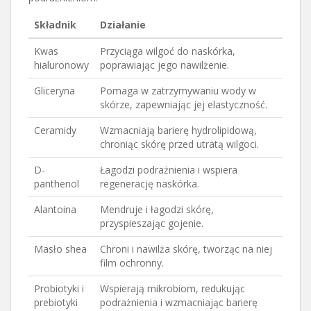
Składnik
Działanie
Kwas
Przyciąga wilgoć do naskórka,
hialuronowy
poprawiając jego nawilżenie.
Gliceryna
Pomaga w zatrzymywaniu wody w
skórze, zapewniając jej elastyczność.
Ceramidy
Wzmacniają barierę hydrolipidową,
chroniąc skórę przed utratą wilgoci.
D-
Łagodzi podrażnienia i wspiera
panthenol
regenerację naskórka.
Alantoina
Me­ndruje i łagodzi skórę,
przyspieszając gojenie.
Masło shea
Chroni i nawilża skórę, tworząc na niej
film ochronny.
Probiotyki i
Wspierają mikrobiom, redukując
prebiotyki
podrażnienia i wzmacniając barierę