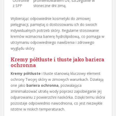
Ochronne
promieniowaniem UV, szczególnie w
z SPF
słoneczne dni zimą.
Wybierając odpowiednie kosmetyki do zimowej
pielęgnacji, pamiętaj o dostosowaniu ich do swoich
indywidualnych potrzeb skóry. Regularne stosowanie
kremów wzmacnia barierę hydrolipidową, co pomaga w
utrzymaniu odpowiedniego nawilżenia i zdrowego
wyglądu skóry.
Kremy półtłuste i tłuste jako bariera
ochronna
Kremy półtłuste
i tłuste stanowią kluczowy element
ochrony Twojej skóry w zimowych warunkach. Działają
one jako
bariera ochronna
, pozwalająca
zminimalizować utratę wody poprzez zapobieganie jej
odparowaniu z powierzchni naskórka. Dzięki temu skóra
pozostaje odpowiednio nawodniona, co jest niezwykle
istotne w niskich temperaturach.