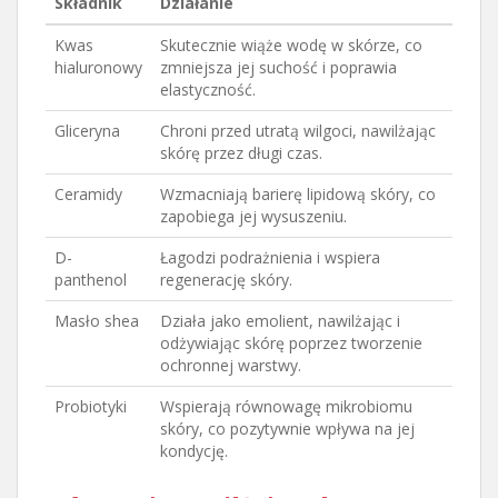
Składnik
Działanie
Kwas
Skutecznie wiąże wodę w skórze, co
hialuronowy
zmniejsza jej suchość i poprawia
elastyczność.
Gliceryna
Chroni przed utratą wilgoci, nawilżając
skórę przez długi czas.
Ceramidy
Wzmacniają barierę lipidową skóry, co
zapobiega jej wysuszeniu.
D-
Łagodzi podrażnienia i wspiera
panthenol
regenerację skóry.
Masło shea
Działa jako emolient, nawilżając i
odżywiając skórę poprzez tworzenie
ochronnej warstwy.
Probiotyki
Wspierają równowagę mikrobiomu
skóry, co pozytywnie wpływa na jej
kondycję.