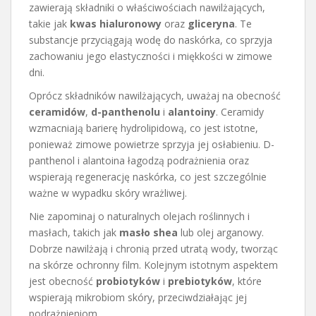
zawierają składniki o właściwościach nawilżających,
takie jak
kwas hialuronowy
oraz
gliceryna
. Te
substancje przyciągają wodę do naskórka, co sprzyja
zachowaniu jego elastyczności i miękkości w zimowe
dni.
Oprócz składników nawilżających, uważaj na obecność
ceramidów
,
d-panthenolu
i
alantoiny
. Ceramidy
wzmacniają barierę hydrolipidową, co jest istotne,
ponieważ zimowe powietrze sprzyja jej osłabieniu. D-
panthenol i alantoina łagodzą podrażnienia oraz
wspierają regenerację naskórka, co jest szczególnie
ważne w wypadku skóry wrażliwej.
Nie zapominaj o naturalnych olejach roślinnych i
masłach, takich jak
masło shea
lub olej arganowy.
Dobrze nawilżają i chronią przed utratą wody, tworząc
na skórze ochronny film. Kolejnym istotnym aspektem
jest obecność
probiotyków
i
prebiotyków
, które
wspierają mikrobiom skóry, przeciwdziałając jej
podrażnieniom.