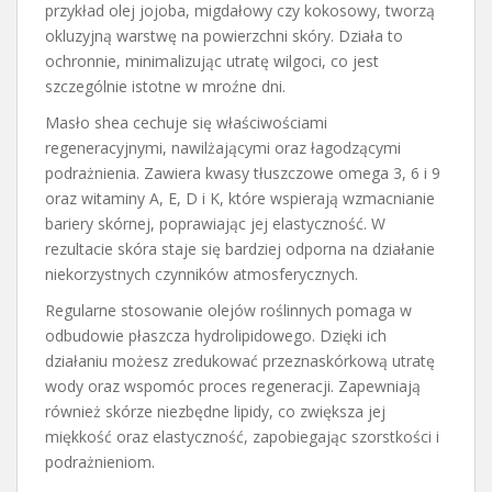
przykład olej jojoba, migdałowy czy kokosowy, tworzą
okluzyjną warstwę na powierzchni skóry. Działa to
ochronnie, minimalizując utratę wilgoci, co jest
szczególnie istotne w mroźne dni.
Masło shea cechuje się właściwościami
regeneracyjnymi, nawilżającymi oraz łagodzącymi
podrażnienia. Zawiera kwasy tłuszczowe omega 3, 6 i 9
oraz witaminy A, E, D i K, które wspierają wzmacnianie
bariery skórnej, poprawiając jej elastyczność. W
rezultacie skóra staje się bardziej odporna na działanie
niekorzystnych czynników atmosferycznych.
Regularne stosowanie olejów roślinnych pomaga w
odbudowie płaszcza hydrolipidowego. Dzięki ich
działaniu możesz zredukować przeznaskórkową utratę
wody oraz wspomóc proces regeneracji. Zapewniają
również skórze niezbędne lipidy, co zwiększa jej
miękkość oraz elastyczność, zapobiegając szorstkości i
podrażnieniom.