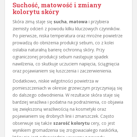
Suchość, matowość i zmiany
kolorytu skóry
Skóra zimą staje się
sucha
,
matowa
i przybiera
ziemisty odcień z powodu kilku kluczowych czynników.
Po pierwsze, niska temperatura oraz mroźne powietrze
prowadzą do obniżenia produkcji sebum, co z kolei
osłabia naturalną barierę ochronną skóry. Przy
ograniczonej produkcji sebum następuje spadek
nawilżenia, co skutkuje uczuciem napięcia, ściągnięcia
oraz pojawianiem się łuszczenia i zaczerwienienia.
Dodatkowo, niskie wilgotności powietrza w
pomieszczeniach w okresie grzewczym przyczyniają się
do dalszego odwodnienia. W rezultacie skóra staje się
bardziej wrażliwa i podatna na podrażnienia, co objawia
się zwiększoną wrażliwością na kosmetyki oraz
pojawianiem się drobnych linii i zmarszczek. Często
obserwuje się także
szarość kolorytu
cery, co jest
wynikiem gromadzenia się zrogowaciałego naskórka,