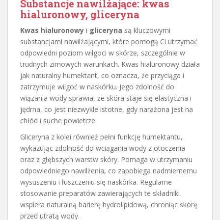
Substancje nawilżające: kwas
hialuronowy, gliceryna
Kwas hialuronowy
i
gliceryna
są kluczowymi
substancjami nawilżającymi, które pomogą Ci utrzymać
odpowiedni poziom wilgoci w skórze, szczególnie w
trudnych zimowych warunkach. Kwas hialuronowy działa
jak naturalny humektant, co oznacza, że przyciąga i
zatrzymuje wilgoć w naskórku. Jego zdolność do
wiązania wody sprawia, że skóra staje się elastyczna i
jędrna, co jest niezwykle istotne, gdy narażona jest na
chłód i suche powietrze.
Gliceryna z kolei również pełni funkcję humektantu,
wykazując zdolność do wciągania wody z otoczenia
oraz z głębszych warstw skóry. Pomaga w utrzymaniu
odpowiedniego nawilżenia, co zapobiega nadmiernemu
wysuszeniu i łuszczeniu się naskórka. Regularne
stosowanie preparatów zawierających te składniki
wspiera naturalną barierę hydrolipidową, chroniąc skórę
przed utratą wody.