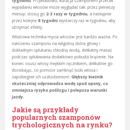
tygodniu
. Przykładowo, kuracja szamponem przeciw
wypadaniu włosów może wyglądać tak: przez pierwszy
miesiąc stosuj go
2-3 razy w tygodniu
, a następnie
przez kolejne
8 tygodni
wystarczy raz w tygodniu, aby
utrzymać efekty.
Właściwa technika mycia włosów jest bardzo ważna. Po
nałożeniu szamponu na wilgotną skórę głowy i
dokładnym spłukaniu chłodną wodą, delikatny masaż
podczas spłukiwania dodatkowo pobudzi krążenie. Na
koniec osusz włosy miękkim ręcznikiem, delikatnie go
dociskając, co pomoże zamknąć łuski włosa i
zapobiegnie ich uszkodzeniom.
Głębszy bieżnik
skuteczniej odprowadza wodę spod opony, co
zmniejsza ryzyko poślizgu i polepsza warunki
jazdy.
Jakie są przykłady
popularnych szamponów
trychologicznych na rynku?