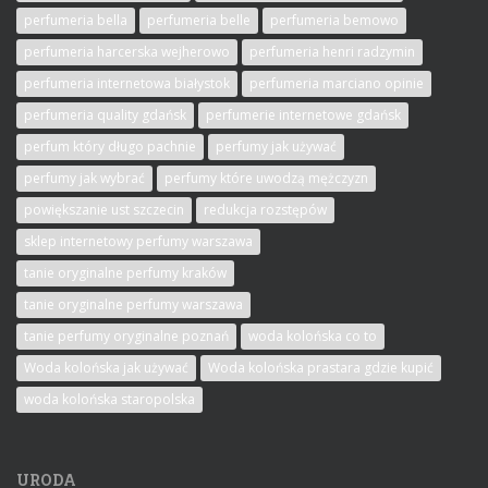
perfumeria bella
perfumeria belle
perfumeria bemowo
perfumeria harcerska wejherowo
perfumeria henri radzymin
perfumeria internetowa białystok
perfumeria marciano opinie
perfumeria quality gdańsk
perfumerie internetowe gdańsk
perfum który długo pachnie
perfumy jak używać
perfumy jak wybrać
perfumy które uwodzą mężczyzn
powiększanie ust szczecin
redukcja rozstępów
sklep internetowy perfumy warszawa
tanie oryginalne perfumy kraków
tanie oryginalne perfumy warszawa
tanie perfumy oryginalne poznań
woda kolońska co to
Woda kolońska jak używać
Woda kolońska prastara gdzie kupić
woda kolońska staropolska
URODA