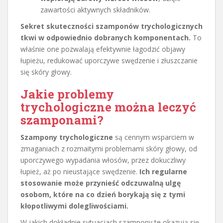
zawartości aktywnych składników.
Sekret skuteczności szamponów trychologicznych
tkwi w odpowiednio dobranych komponentach.
To
właśnie one pozwalają efektywnie łagodzić objawy
łupieżu, redukować uporczywe swędzenie i złuszczanie
się skóry głowy.
Jakie problemy
trychologiczne można leczyć
szamponami?
Szampony trychologiczne
są cennym wsparciem w
zmaganiach z rozmaitymi problemami skóry głowy, od
uporczywego wypadania włosów, przez dokuczliwy
łupież, aż po nieustające swędzenie.
Ich regularne
stosowanie może przynieść odczuwalną ulgę
osobom, które na co dzień borykają się z tymi
kłopotliwymi dolegliwościami.
W jakich dokładnie sytuacjach szampony te okazują się