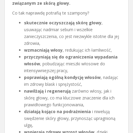
związanym ze skórą głowy.
Co tak naprawdę potrafią te szampony?
skutecznie oczyszczają skórę głowy
,
usuwając nadmiar sebum i wszelkie
zanieczyszczenia, co jest niezwykle istotne dla jej
zdrowia,
wzmacniają włosy
, redukując ich łamliwość,
przyczyniają się do ograniczenia wypadania
włosów
, pobudzając mieszki włosowe do
intensywniejszej pracy,
poprawiają ogólną kondycję włosów
, nadając
im zdrowy blask i sprężystość,
nawilżają i regenerują
zarówno włosy, jak i
skórę głowy, co ma kluczowe znaczenie dla ich
prawidłowego funkcjonowania,
działają kojąco na podrażnienia
i niwelują
swędzenie skóry głowy, przynosząc upragnioną
ulgę,
wspierają zdrowy wzrost włosów
, dzięki