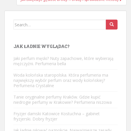
Search
for:
JAK ŁADNIE WYGLĄDAĆ?
Jaki perfum męski? Nuty zapachowe, które wybierają
mężczyźni. Perfumeria bella
Woda kolońska staropolska. Która perfumeria ma
największy wybór perfum oraz wody kolońskiej?
Perfumeria Crystaline
Tanie oryginalne perfumy Kraków. Gdzie kupić
niedrogie perfumy w Krakowie? Perfumeria niszowa
Fryzjer damski Katowice Kostuchna – gabinet
fryzjerski. Dobry fryzjer
Jak ładnie piłować paznokcie. Najważniejsze zasady