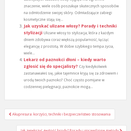
znaczenie, wiele osób poszukuje skutecznych sposobów
na odmłodzenie swojej skóry. Odmładzające zabiegi
kosmetyczne stają się...
Jak uzyskać ulizane włosy? Porady i techniki
stylizacji
Ulizane włosy to stylizacja, która z każdym
dniem zdobywa coraz większą popularność, łącząc
elegancję z prostotą. W dobie szybkiego tempa życia,
wiele...
Lekarz od paznokci dłoni – kiedy warto
zgłosić się do specjalisty?
Czy kiedykolwiek
zastanawiałeś się, jakie tajemnice kryją się za zdrowiem i
urodą twoich paznokci? Choć często pomijane w
codziennej pielęgnacji, paznokcie mogą...
Nawigacja
Akupresura: korzyści, techniki i bezpieczeństwo stosowania
wpisu
Jak zwiększyć gęstość brody? Porady i sprawdzone metody