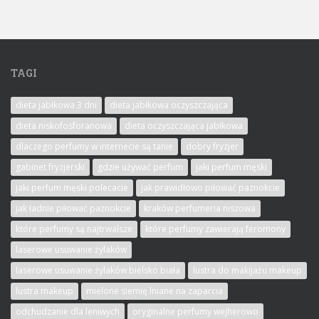
TAGI
dieta jabłkowa 3 dni
dieta jabłkowa oczyszczająca
dieta niskofosforanowa
dieta oczyszczająca jabłkowa
dlaczego perfumy w internecie są tanie
dobry fryzjer
gabinet fryzjerski
gdzie używać perfum
jaki perfum męski
jaki perfum męski polecacie
jak prawidłowo piłować paznokcie
jak ładnie piłować paznokcie
kraków perfumeria niszowa
które perfumy są najtrwalsze
które perfumy zawierają feromony
laserowe usuwanie żylaków
laserowe usuwanie żylaków bielsko biała
lustra do makijażu makeup
lustra makeup
mielone siemię lniane na zaparcia
odchudzanie dla leniwych
oryginalne perfumy wejherowo