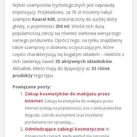
Wybór szamponów trychologicznych jest naprawdę
imponujący. Przykładowo, za 76 zł możemy nabyć
szampon
Kaaral K05
, przeznaczony do suchej skóry
głowy, o pojemności
250 ml
. Wśród nich dużą
popularnością cieszy się również siarkowa wersja tego
samego producenta. Oprócz tego, na rynku znajdziemy
także szampony o działaniu oczyszczającym, które
często charakteryzują się bogatym składem – niektóre z
nich zawierają nawet
35 aktywnych składników
.
Aktualnie, klienci mają do dyspozycji aż
33 różne
produkty
tego typu.
Powiązane posty:
Zakup kosmetyków do makijażu przez
Internet
Zakupy kosmetyków do makijażu przez
Internet zyskują na popularności, a to z wielu powodów.
Wygoda, szeroki asortyment oraz możliwość
porównania cen sprawiają,...
Odmładzające zabiegi kosmetyczne
W
dzisiejszych czasach, kiedy wygląd ma ogromne